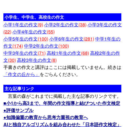
小学生、中学生、高校生の作文
小学1年生の作文
(9)
小学2年生の作文
(38)
小学3年生の作文
(22)
小学4年生の作文
(55)
小学5年生の作文
(100)
小学6年生の作文
(281)
中学1年生の
作文
(174)
中学2年生の作文
(100)
中学3年生の作文
(71)
高校1年生の作文
(68)
高校2年生の作
文
(30)
高校3年生の作文
(8)
手書きの作文と講評はここには掲載していません。続きは
「作文の丘から」
をごらんください。
主な記事リンク
言葉の森がこれまでに掲載した主な記事のリンクです。
■小1から高3まで、年間の作文指導と結びついた作文検定
●評価サンプル
●知識偏重の教育から思考力重視の教育へ
AIと独自アルゴリズムを組み合わせた「日本語作文検定」