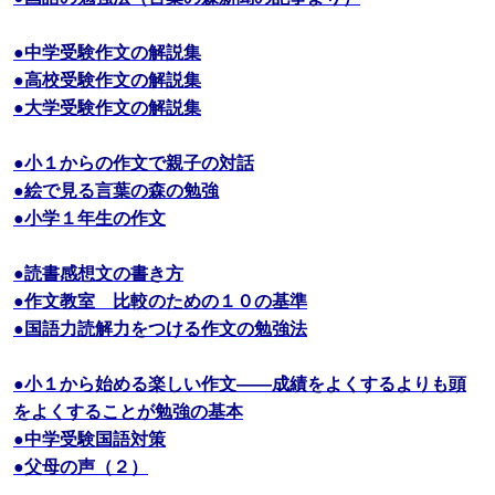
●中学受験作文の解説集
●高校受験作文の解説集
●大学受験作文の解説集
●小１からの作文で親子の対話
●絵で見る言葉の森の勉強
●小学１年生の作文
●読書感想文の書き方
●作文教室 比較のための１０の基準
●国語力読解力をつける作文の勉強法
●小１から始める楽しい作文――成績をよくするよりも頭
をよくすることが勉強の基本
●中学受験国語対策
●父母の声（２）