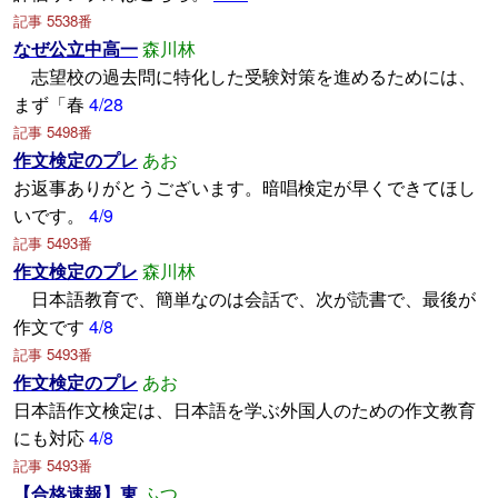
記事 5538番
なぜ公立中高一
森川林
志望校の過去問に特化した受験対策を進めるためには、
まず「春
4/28
記事 5498番
作文検定のプレ
あお
お返事ありがとうございます。暗唱検定が早くできてほし
いです。
4/9
記事 5493番
作文検定のプレ
森川林
日本語教育で、簡単なのは会話で、次が読書で、最後が
作文です
4/8
記事 5493番
作文検定のプレ
あお
日本語作文検定は、日本語を学ぶ外国人のための作文教育
にも対応
4/8
記事 5493番
【合格速報】東
ふつ