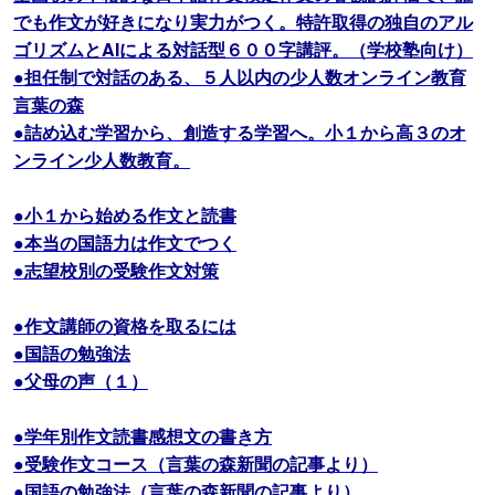
でも作文が好きになり実力がつく。特許取得の独自のアル
ゴリズムとAIによる対話型６００字講評。（学校塾向け）
●担任制で対話のある、５人以内の少人数オンライン教育
言葉の森
●詰め込む学習から、創造する学習へ。小１から高３のオ
ンライン少人数教育。
●小１から始める作文と読書
●本当の国語力は作文でつく
●志望校別の受験作文対策
●作文講師の資格を取るには
●国語の勉強法
●父母の声（１）
●学年別作文読書感想文の書き方
●受験作文コース（言葉の森新聞の記事より）
●国語の勉強法（言葉の森新聞の記事より）