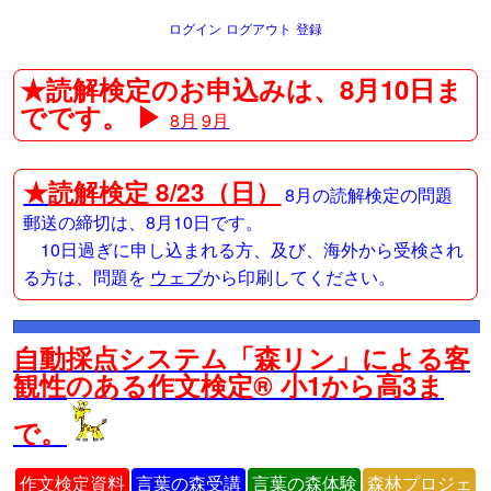
ログイン
ログアウト
登録
★読解検定のお申込みは、8月10日ま
でです。 ▶
8月
9月
★
読解検定 8/23（日）
8月の読解検定の問題
郵送の締切は、8月10日です。
10日過ぎに申し込まれる方、及び、海外から受検され
る方は、問題を
ウェブ
から印刷してください。
自動採点システム「森リン」による客
観性のある作文検定® 小1から高3ま
で。
作文検定資料
言葉の森受講
言葉の森体験
森林プロジェ