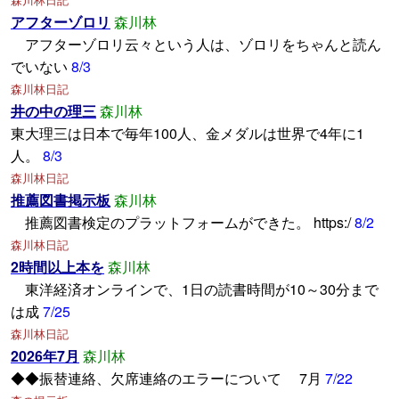
アフターゾロリ
森川林
アフターゾロリ云々という人は、ゾロリをちゃんと読ん
でいない
8/3
森川林日記
井の中の理三
森川林
東大理三は日本で毎年100人、金メダルは世界で4年に1
人。
8/3
森川林日記
推薦図書掲示板
森川林
推薦図書検定のプラットフォームができた。 https:/
8/2
森川林日記
2時間以上本を
森川林
東洋経済オンラインで、1日の読書時間が10～30分まで
は成
7/25
森川林日記
2026年7月
森川林
◆◆振替連絡、欠席連絡のエラーについて 7月
7/22