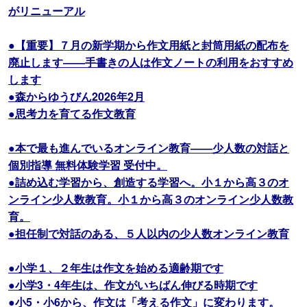
がリニューアル
●【重要】７月の新学期から作文用紙と封筒用紙の配布を
廃止します――手書きの人は作文ノートの利用をおすすめ
します
●森からゆうびん2026年2月
●思考力を育てる作文教育
●本で最も進んでいるオンライン教育――少人数の対話と
個別指導 無料体験学習 受付中。
●詰め込む学習から、創造する学習へ。小１から高３のオ
ンライン少人数教育。小１から高３のオンライン少人数教
育。
●担任制で対話のある、５人以内の少人数オンライン教育
●小学１、２年生は作文を始める適齢期です
●小学3・4年生は、作文がいちばん伸びる時期です
●小5・小6から、作文は「考える作文」に変わります。