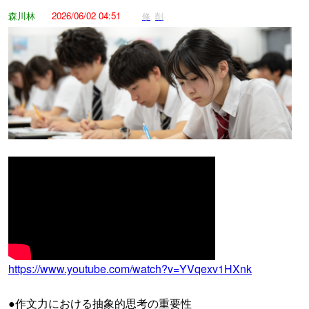
森川林
2026/06/02 04:51
修
削
https://www.youtube.com/watch?v=YVqexv1HXnk
●作文力における抽象的思考の重要性