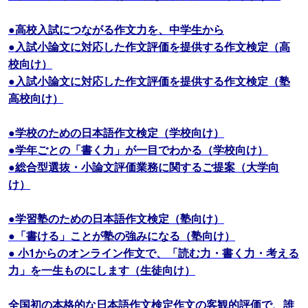
●高校入試につながる作文力を、中学生から
●入試小論文に対応した作文評価を提供する作文検定（高
校向け）
●入試小論文に対応した作文評価を提供する作文検定（塾
高校向け）
●学校のための日本語作文検定（学校向け）
●学年ごとの「書く力」が一目でわかる（学校向け）
●総合型選抜・小論文評価業務に関するご提案（大学向
け）
●学習塾のための日本語作文検定（塾向け）
●「書ける」ことが塾の強みになる（塾向け）
● 小1からのオンライン作文で、「読む力・書く力・考える
力」を一生ものにします（生徒向け）
全国初の本格的な日本語作文検定作文の客観的評価で、誰