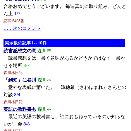
合格おめでとうございます。 毎週真剣に取り組み、どんど
ん上
1/7
記事 5403番
……次のコメント
掲示板の記事1～10件
読書感想文の意
森川林
読書感想文は、書く意味があるかどうかではなく、書か
せる場所
8/7
森川林日記
「到知」に谷川
森川林
意外な表紙に驚いた。 澤穂希（さわほまれ）さんとの
対談
8/4
森川林日記
英語の教科書も
森川林
最近の英語の教科書も、誰におもねっているのか知らな
いが、会
8/3
森川林日記