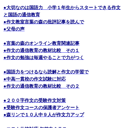
●大切なのは国語力 小学１年生からスタートできる作文
と国語の通信教育
●作文教室言葉の森の批評記事を読んで
●父母の声
●言葉の森のオンライン教育関連記事
●作文の通信教育の教材比較 その１
●作文の勉強は毎週やることで力がつく
●国語力をつけるなら読解と作文の学習で
●中高一貫校の作文試験に対応
●作文の通信教育の教材比較 その２
●２００字作文の受験作文対策
●受験作文コースの保護者アンケート
●森リンで１０人中９人が作文力アップ