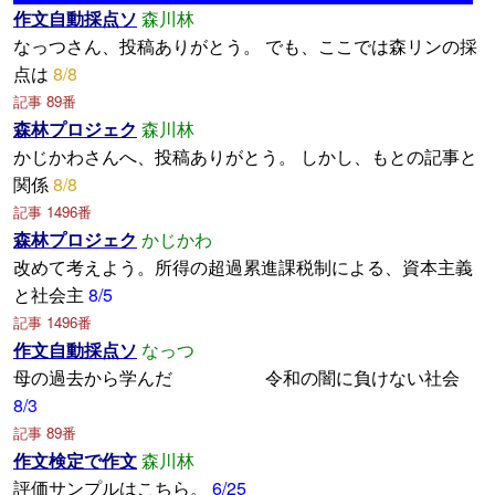
作文自動採点ソ
森川林
なっつさん、投稿ありがとう。 でも、ここでは森リンの採
点は
8/8
記事 89番
森林プロジェク
森川林
かじかわさんへ、投稿ありがとう。 しかし、もとの記事と
関係
8/8
記事 1496番
森林プロジェク
かじかわ
改めて考えよう。所得の超過累進課税制による、資本主義
と社会主
8/5
記事 1496番
作文自動採点ソ
なっつ
母の過去から学んだ 令和の闇に負けない社会
8/3
記事 89番
作文検定で作文
森川林
評価サンプルはこちら。
6/25