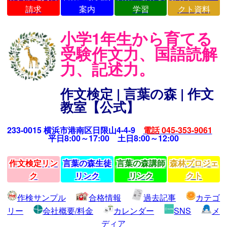
請求
案内
学習
クト資料
小学1年生から育てる
受験作文力、国語読解
力、記述力。
作文検定 | 言葉の森 | 作文
教室【公式】
233-0015 横浜市港南区日限山4-4-9
電話 045-353-9061
平日8:00～17:00 土日8:00～12:00
作文検定リン
言葉の森生徒
言葉の森講師
森林プロジェ
ク
リンク
リンク
クト
作検サンプル
合格情報
過去記事
カテゴ
リー
会社概要/料金
カレンダー
SNS
メ
ディア