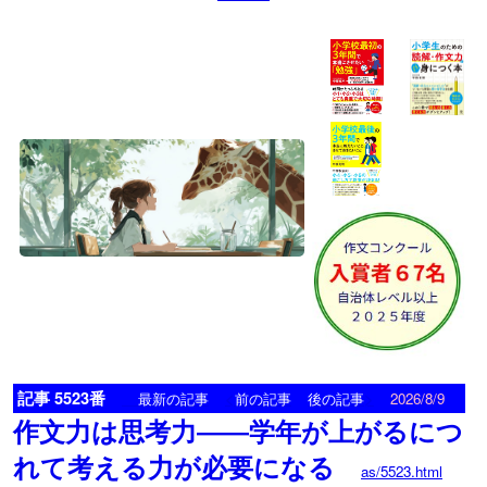
記事 5523番
<
>
最新の記事
前の記事
後の記事
2026/8/9
作文力は思考力――学年が上がるにつ
れて考える力が必要になる
as/5523.html