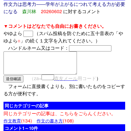
作文力は思考力――学年が上がるにつれて考える力が必要
になる
森川林
20260602
に対するコメント
▼コメントはどなたでも自由にお書きください。
やゆよら
（スパム投稿を防ぐために五十音表の「や
ゆよら
○
」の続く１文字を入れてください。）
ハンドルネーム又はコード：
（za=
森友メール
用コード
）
フォームに直接書くよりも、別に書いたものをコピーす
る方が便利です。
同じカテゴリーの記事
同じカテゴリーの記事は、こちらをごらんください。
(134)
(108)
作文教育
作文の書き方
コメント1～10件