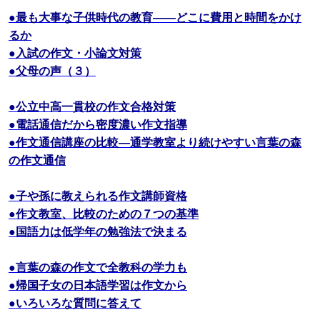
●最も大事な子供時代の教育――どこに費用と時間をかけ
るか
●入試の作文・小論文対策
●父母の声（３）
●公立中高一貫校の作文合格対策
●電話通信だから密度濃い作文指導
●作文通信講座の比較―通学教室より続けやすい言葉の森
の作文通信
●子や孫に教えられる作文講師資格
●作文教室、比較のための７つの基準
●国語力は低学年の勉強法で決まる
●言葉の森の作文で全教科の学力も
●帰国子女の日本語学習は作文から
●いろいろな質問に答えて