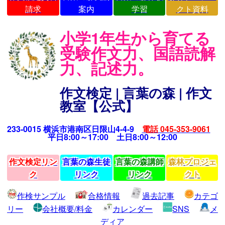
請求
案内
学習
クト資料
小学1年生から育てる
受験作文力、国語読解
力、記述力。
作文検定 | 言葉の森 | 作文
教室【公式】
233-0015 横浜市港南区日限山4-4-9
電話 045-353-9061
平日8:00～17:00 土日8:00～12:00
作文検定リン
言葉の森生徒
言葉の森講師
森林プロジェ
ク
リンク
リンク
クト
作検サンプル
合格情報
過去記事
カテゴ
リー
会社概要/料金
カレンダー
SNS
メ
ディア