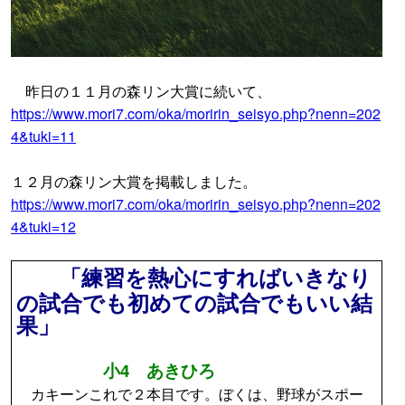
昨日の１１月の森リン大賞に続いて、
https://www.mori7.com/oka/moririn_seisyo.php?nenn=202
4&tuki=11
１２月の森リン大賞を掲載しました。
https://www.mori7.com/oka/moririn_seisyo.php?nenn=202
4&tuki=12
「練習を熱心にすればいきなり
の試合でも初めての試合でもいい結
果」
小4 あきひろ
カキーンこれで２本目です。ぼくは、野球がスポー