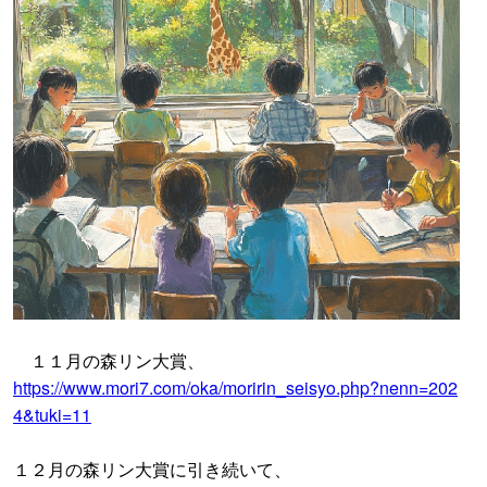
１１月の森リン大賞、
https://www.mori7.com/oka/moririn_seisyo.php?nenn=202
4&tuki=11
１２月の森リン大賞に引き続いて、