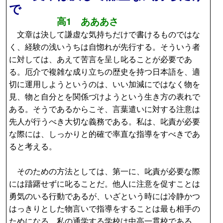
で
高1 あああさ
文章は決して謙虚な気持ちだけで書けるものではな
く、経験の浅いうちは自惚れが先行する。そういう者
に対しては、あえて苦言を呈し叱ることが必要であ
る。厄介で複雑な成り立ちの歴史を持つ日本語を、適
切に運用しようというのは、いい加減にではなく物を
見、物と自分とを関係づけようという生き方の表れで
ある。そうであるからこそ、言葉遣いに対する注意は
先人が行うべき大切な義務である。私は、叱責が必要
な際には、しっかりと的確で率直な指導をすべきであ
ると考える。
そのための方法としては、第一に、叱責が必要な際
には躊躇せずに叱ることだ。他人に注意を促すことは
勇気のいる行動であるが、いざという時には冷静かつ
はっきりとした物言いで指導をすることは最も相手の
ためになる。私の通学する学校は中高一貫校である。