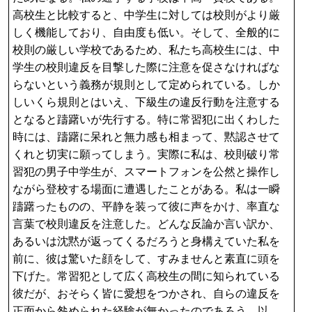
高校生と比較すると、中学生に対しては校則がより厳
しく機能しており、自由度も低い。そして、全般的に
校則の厳しい学校であるため、私たち高校生には、中
学生の校則違反を目撃した際に注意を促さなければな
らないという義務が規則として定められている。しか
しいくら規則とはいえ、下級生の違反行動を注意する
となると躊躇いが先行する。特に常習犯に出くわした
時には、躊躇に呆れと無力感も相まって、黙認させて
くれと切実に願ってしまう。実際に私は、校則破り常
習犯の男子中学生が、スマートフォンを公然と操作し
ながら登校する場面に遭遇したことがある。私は一瞬
躊躇ったものの、平静を装って彼に声をかけ、率直な
言葉で校則違反を注意した。どんな反論か言い訳か、
あるいは沈黙が返ってくるだろうと身構えていた私を
前に、彼は驚いた顔をして、すみませんと素直に頭を
下げた。常習犯として広く高校生の間に知られている
彼だが、おそらく皆に愛想をつかされ、自らの違反を
正面から咎められた経験が無かったのであろう。以