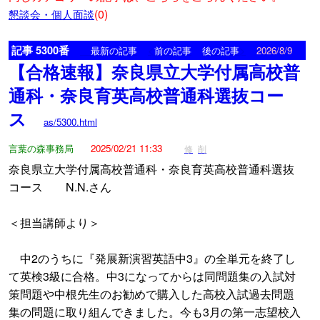
(0)
懇談会・個人面談
記事 5300番
<
>
最新の記事
前の記事
後の記事
2026/8/9
【合格速報】奈良県立大学付属高校普
通科・奈良育英高校普通科選抜コー
ス
as/5300.html
言葉の森事務局
2025/02/21 11:33
修
削
奈良県立大学付属高校普通科・奈良育英高校普通科選抜
コース N.N.さん
＜担当講師より＞
中2のうちに『発展新演習英語中3』の全単元を終了し
て英検3級に合格。中3になってからは同問題集の入試対
策問題や中根先生のお勧めで購入した高校入試過去問題
集の問題に取り組んできました。今も3月の第一志望校入