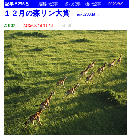
記事 5296番
<
>
最新の記事
前の記事
後の記事
2026/8/9
１２月の森リン大賞
as/5296.html
森川林
2025/02/19 11:43
修
削