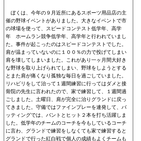
ぼくは、今年の９月近所にあるスポーツ用品店の主
催の野球イベントがありました。大きなイベントで市
の球場を使って、スピードコンテスト低学年、高学
年 ホームラン競争低学年、高学年と行われていまし
た。事件が起こったのはスピードコンテストでした。
肩が温まっていないのに１００％の力で投げてしまい
肩を壊してしまいました。これがあり一ヶ月間大好き
な野球を取り上げられてしまい、野球をしようとする
とまた肩が痛くなり孤独な毎日を過ごしていました。
リハビリをして治って１週間練習に行ってはダメと接
骨院の先生に言われたので、家で練習して、１週間過
ごしました。土曜日、肩が完全に治りグランドに戻っ
てきました。守備ではファインプレーを連発して、バ
ッティングでは、バントとヒット２本を打ち活躍しま
した。低学年のチームのコーチを今もしているコーチ
に言わ、グランドで練習をしなくても家で練習すると
グランドで行った紅白戦で個人の成績もよくチームも