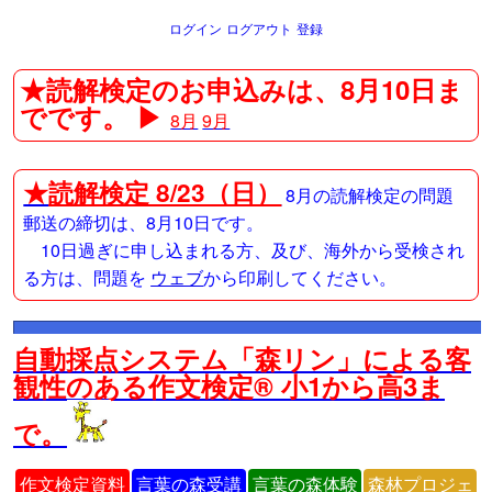
ログイン
ログアウト
登録
★読解検定のお申込みは、8月10日ま
でです。 ▶
8月
9月
★
読解検定 8/23（日）
8月の読解検定の問題
郵送の締切は、8月10日です。
10日過ぎに申し込まれる方、及び、海外から受検され
る方は、問題を
ウェブ
から印刷してください。
自動採点システム「森リン」による客
観性のある作文検定® 小1から高3ま
で。
作文検定資料
言葉の森受講
言葉の森体験
森林プロジェ