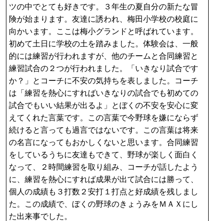
ツの中でとても好きです。３年生の夏自分の新たな冒
険が始まります。友達に誘われ、梅田小学校の校庭に
向かいます。ここは梅小グランドと呼ばれています。
初めて土日に学校の土を踏みました。体験会は、一般
的には練習が行われますが、他のチームと合同練習と
練習試合の２つが行われました。「いきなり試合です
か？」とコーチに不安の気持ちを表しました。コーチ
は「練習を熱心にすればいきなりの試合でも初めての
試合でもいい結果が出るよ」とぼくの不安を安心に変
えてくれた言葉です。この言葉で今野球を嫌にならず
続けると言っても過言ではないです。この言葉は将来
の名言になってもおかしくないと思います。合同練習
をしているうちに友達もできて、野球が楽しく面白く
なって、２時間練習を取り組み、コーチが話したよう
に、練習を熱心にすれば成果が出て試合には勝って、
個人の成績も３打数２安打１打点と好成績を残しまし
た。この成績で、ぼくの野球のきょうみをＭＡＸにし
た出来事でした。