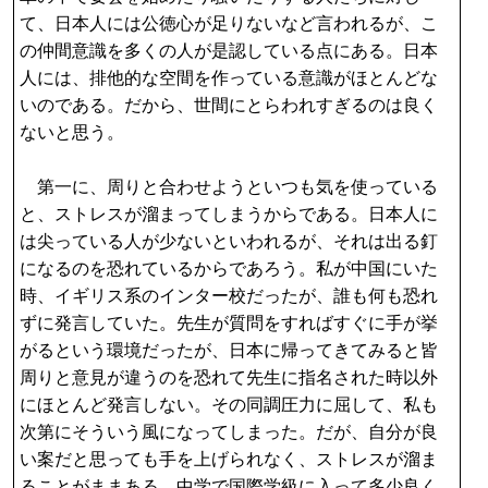
て、日本人には公徳心が足りないなど言われるが、こ
の仲間意識を多くの人が是認している点にある。日本
人には、排他的な空間を作っている意識がほとんどな
いのである。だから、世間にとらわれすぎるのは良く
ないと思う。
第一に、周りと合わせようといつも気を使っている
と、ストレスが溜まってしまうからである。日本人に
は尖っている人が少ないといわれるが、それは出る釘
になるのを恐れているからであろう。私が中国にいた
時、イギリス系のインター校だったが、誰も何も恐れ
ずに発言していた。先生が質問をすればすぐに手が挙
がるという環境だったが、日本に帰ってきてみると皆
周りと意見が違うのを恐れて先生に指名された時以外
にほとんど発言しない。その同調圧力に屈して、私も
次第にそういう風になってしまった。だが、自分が良
い案だと思っても手を上げられなく、ストレスが溜ま
ることがままある。中学で国際学級に入って多少良く