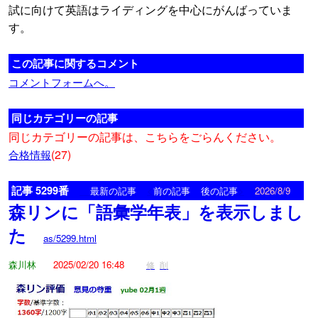
試に向けて英語はライディングを中心にがんばっていま
す。
この記事に関するコメント
コメントフォームへ。
同じカテゴリーの記事
同じカテゴリーの記事は、こちらをごらんください。
(27)
合格情報
記事 5299番
<
>
最新の記事
前の記事
後の記事
2026/8/9
森リンに「語彙学年表」を表示しまし
た
as/5299.html
森川林
2025/02/20 16:48
修
削