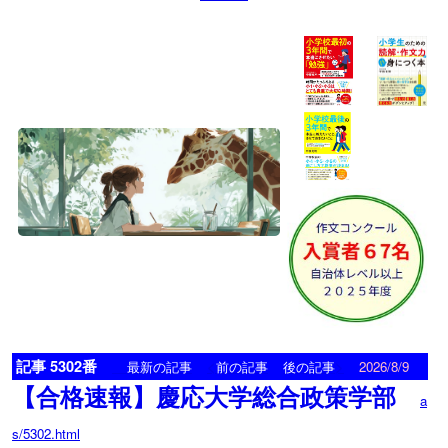
記事 5302番
<
>
最新の記事
前の記事
後の記事
2026/8/9
【合格速報】慶応大学総合政策学部
a
s/5302.html