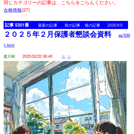
同じカテゴリーの記事は、こちらをごらんください。
(27)
合格情報
記事 5301番
<
>
最新の記事
前の記事
後の記事
2026/8/9
２０２５年２月保護者懇談会資料
as/530
1.html
森川林
2025/02/22 06:40
修
削