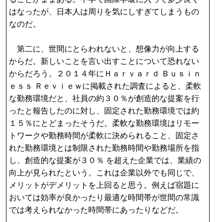
はなったが、日本人は周りを気にしすぎてしまうもの
なのだ。
第二に、世間にとらわれないと、想像力が向上する
からだ。新しいことを言い出すことについて恐れない
からだろう。２０１４年にＨａｒｖａｒｄ Ｂｕｓｉｎ
ｅｓｓ Ｒｅｖｉｅｗに掲載された調査によると、柔軟
な勤務環境だと、社員の約３０％が創造的な提案を行
ったと報告したのに対し、固定された勤務環境では約
１５％にとどまったそうだ。柔軟な勤務環境はリモー
トワークや勤務時間が柔軟に決められること、固定さ
れた勤務環境とは制限された勤務時間や勤務場所を指
し、創造的な提案が３０％ を超えた企業では、業績の
向上が見られたという。これは企業以外でも同じで、
メリットがデメリットを上回ると思う。例えば宿題に
おいては効率が良かったり最適な時間帯が世間の常識
では考えられなかった時間帯にあったりなどだ。