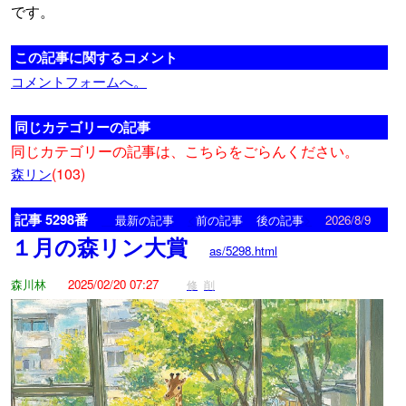
です。
この記事に関するコメント
コメントフォームへ。
同じカテゴリーの記事
同じカテゴリーの記事は、こちらをごらんください。
(103)
森リン
記事 5298番
<
>
最新の記事
前の記事
後の記事
2026/8/9
１月の森リン大賞
as/5298.html
森川林
2025/02/20 07:27
修
削