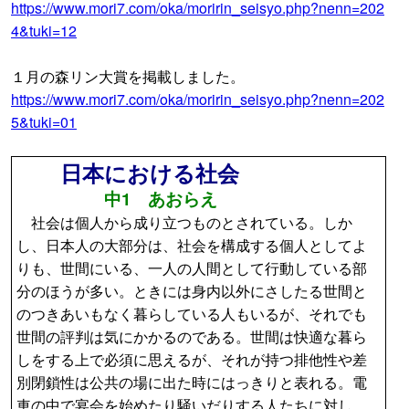
https://www.mori7.com/oka/moririn_seisyo.php?nenn=202
4&tuki=12
１月の森リン大賞を掲載しました。
https://www.mori7.com/oka/moririn_seisyo.php?nenn=202
5&tuki=01
日本における社会
中1 あおらえ
社会は個人から成り立つものとされている。しか
し、日本人の大部分は、社会を構成する個人としてよ
りも、世間にいる、一人の人間として行動している部
分のほうが多い。ときには身内以外にさしたる世間と
のつきあいもなく暮らしている人もいるが、それでも
世間の評判は気にかかるのである。世間は快適な暮ら
しをする上で必須に思えるが、それが持つ排他性や差
別閉鎖性は公共の場に出た時にはっきりと表れる。電
車の中で宴会を始めたり騒いだりする人たちに対し