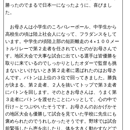
勝ったのでまるで日本一になったように、喜びまし
た。
お母さんは小学生のころバレーボール、中学生から
高校生の頃は陸上社会人になって、フラダンスをして
います。中学生の頃陸上部の短距離走の４×１００メー
トルリレーで第２走者を任されていたのがお母さんで
す。地区大会で大事な試合に出ている選手は皆優勝を
取りに来ているのでしっかりとしたオダーで監督も挑
まないといけないとき第２走者に選ばれたのはお母さ
んです。バトンは上位の３位で回ってきました。勝負
が決まる、第２走者、２人を抜いてトップで第３走者
にバトンを回します。そのときお母さんは、うまく第
３走者にバトンを渡せたことにハッとして、心の中で
行け～とつぶやいたそうです。お母さんのおかげかそ
の地区大会も優勝して試合を見ていた学校に先生にも
褒められたのでうれしかったそうです。野球では試合
前緊張したら声を出したり、体を大きく動かすなどで