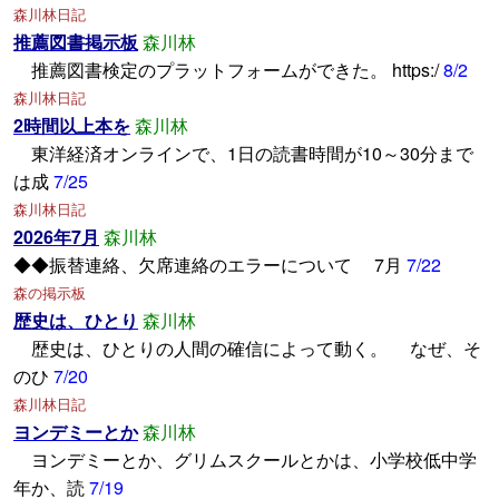
森川林日記
推薦図書掲示板
森川林
推薦図書検定のプラットフォームができた。 https:/
8/2
森川林日記
2時間以上本を
森川林
東洋経済オンラインで、1日の読書時間が10～30分まで
は成
7/25
森川林日記
2026年7月
森川林
◆◆振替連絡、欠席連絡のエラーについて 7月
7/22
森の掲示板
歴史は、ひとり
森川林
歴史は、ひとりの人間の確信によって動く。 なぜ、そ
のひ
7/20
森川林日記
ヨンデミーとか
森川林
ヨンデミーとか、グリムスクールとかは、小学校低中学
年か、読
7/19