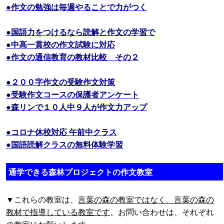
●作文の勉強は毎週やることで力がつく
●国語力をつけるなら読解と作文の学習で
●中高一貫校の作文試験に対応
●作文の通信教育の教材比較 その２
●２００字作文の受験作文対策
●受験作文コースの保護者アンケート
●森リンで１０人中９人が作文力アップ
●コロナ休校対応 午前中クラス
●国語読解クラスの無料体験学習
通学できる森林プロジェクトの作文教室
▼これらの教室は、
言葉の森の教室ではなく、言葉の森の
教材で指導している教室です
。お問い合わせは、それぞれ