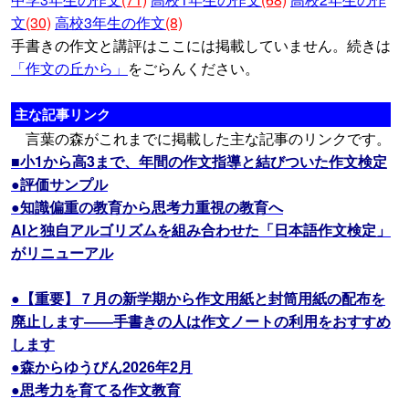
文
(30)
高校3年生の作文
(8)
手書きの作文と講評はここには掲載していません。続きは
「作文の丘から」
をごらんください。
主な記事リンク
言葉の森がこれまでに掲載した主な記事のリンクです。
■小1から高3まで、年間の作文指導と結びついた作文検定
●評価サンプル
●知識偏重の教育から思考力重視の教育へ
AIと独自アルゴリズムを組み合わせた「日本語作文検定」
がリニューアル
●【重要】７月の新学期から作文用紙と封筒用紙の配布を
廃止します――手書きの人は作文ノートの利用をおすすめ
します
●森からゆうびん2026年2月
●思考力を育てる作文教育