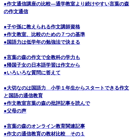
●作文通信講座の比較―通学教室より続けやすい言葉の森
の作文通信
●子や孫に教えられる作文講師資格
●作文教室、比較のための７つの基準
●国語力は低学年の勉強法で決まる
●言葉の森の作文で全教科の学力も
●帰国子女の日本語学習は作文から
●いろいろな質問に答えて
●大切なのは国語力 小学１年生からスタートできる作文
と国語の通信教育
●作文教室言葉の森の批評記事を読んで
●父母の声
●言葉の森のオンライン教育関連記事
●作文の通信教育の教材比較 その１