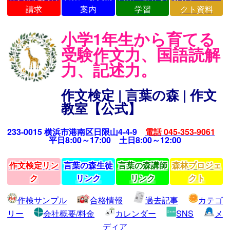
請求
案内
学習
クト資料
小学1年生から育てる
受験作文力、国語読解
力、記述力。
作文検定 | 言葉の森 | 作文
教室【公式】
233-0015 横浜市港南区日限山4-4-9
電話 045-353-9061
平日8:00～17:00 土日8:00～12:00
作文検定リン
言葉の森生徒
言葉の森講師
森林プロジェ
ク
リンク
リンク
クト
作検サンプル
合格情報
過去記事
カテゴ
リー
会社概要/料金
カレンダー
SNS
メ
ディア