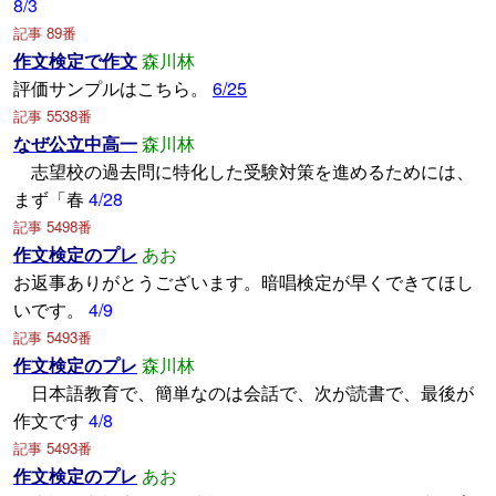
8/3
記事 89番
作文検定で作文
森川林
評価サンプルはこちら。
6/25
記事 5538番
なぜ公立中高一
森川林
志望校の過去問に特化した受験対策を進めるためには、
まず「春
4/28
記事 5498番
作文検定のプレ
あお
お返事ありがとうございます。暗唱検定が早くできてほし
いです。
4/9
記事 5493番
作文検定のプレ
森川林
日本語教育で、簡単なのは会話で、次が読書で、最後が
作文です
4/8
記事 5493番
作文検定のプレ
あお