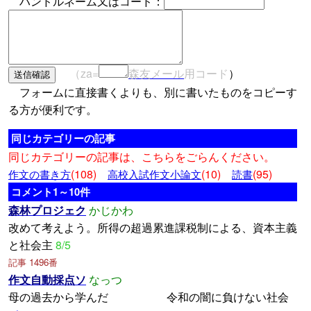
ハンドルネーム又はコード：
（za=
森友メール
用コード
）
フォームに直接書くよりも、別に書いたものをコピーす
る方が便利です。
同じカテゴリーの記事
同じカテゴリーの記事は、こちらをごらんください。
(108)
(10)
(95)
作文の書き方
高校入試作文小論文
読書
コメント1～10件
森林プロジェク
かじかわ
改めて考えよう。所得の超過累進課税制による、資本主義
と社会主
8/5
記事 1496番
作文自動採点ソ
なっつ
母の過去から学んだ 令和の闇に負けない社会