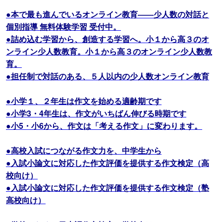
●本で最も進んでいるオンライン教育――少人数の対話と
個別指導 無料体験学習 受付中。
●詰め込む学習から、創造する学習へ。小１から高３のオ
ンライン少人数教育。小１から高３のオンライン少人数教
育。
●担任制で対話のある、５人以内の少人数オンライン教育
●小学１、２年生は作文を始める適齢期です
●小学3・4年生は、作文がいちばん伸びる時期です
●小5・小6から、作文は「考える作文」に変わります。
●高校入試につながる作文力を、中学生から
●入試小論文に対応した作文評価を提供する作文検定（高
校向け）
●入試小論文に対応した作文評価を提供する作文検定（塾
高校向け）