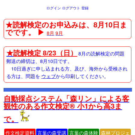
ログイン
ログアウト
登録
★読解検定のお申込みは、8月10日ま
でです。 ▶
8月
9月
★
読解検定 8/23（日）
8月の読解検定の問題
郵送の締切は、8月10日です。
10日過ぎに申し込まれる方、及び、海外から受検され
る方は、問題を
ウェブ
から印刷してください。
自動採点システム「森リン」による客
観性のある作文検定® 小1から高3ま
で。
作文検定資料
言葉の森受講
言葉の森体験
森林プロジェ