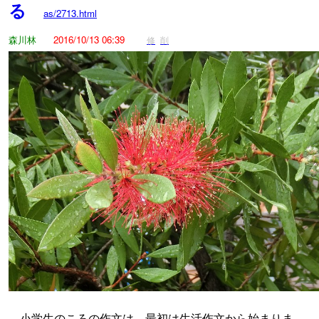
る
as/2713.html
森川林
2016/10/13 06:39
修
削
小学生のころの作文は、最初は生活作文から始まりま