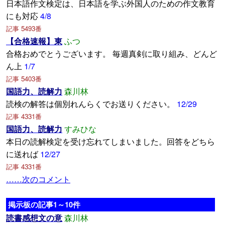
日本語作文検定は、日本語を学ぶ外国人のための作文教育
にも対応
4/8
記事 5493番
【合格速報】東
ふつ
合格おめでとうございます。 毎週真剣に取り組み、どんど
ん上
1/7
記事 5403番
国語力、読解力
森川林
読検の解答は個別れんらくでお送りください。
12/29
記事 4331番
国語力、読解力
すみひな
本日の読解検定を受け忘れてしまいました。回答をどちら
に送れば
12/27
記事 4331番
……次のコメント
掲示板の記事1～10件
読書感想文の意
森川林