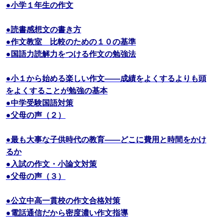
●小学１年生の作文
●読書感想文の書き方
●作文教室 比較のための１０の基準
●国語力読解力をつける作文の勉強法
●小１から始める楽しい作文――成績をよくするよりも頭
をよくすることが勉強の基本
●中学受験国語対策
●父母の声（２）
●最も大事な子供時代の教育――どこに費用と時間をかけ
るか
●入試の作文・小論文対策
●父母の声（３）
●公立中高一貫校の作文合格対策
●電話通信だから密度濃い作文指導