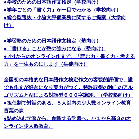
●学校のための日本語作文検定（学校向け）
●学年ごとの「書く力」が一目でわかる（学校向け）
●総合型選抜・小論文評価業務に関するご提案（大学向
け）
●学習塾のための日本語作文検定（塾向け）
●「書ける」ことが塾の強みになる（塾向け）
● 小1からのオンライン作文で、「読む力・書く力・考える
力」を一生ものにします（生徒向け）
全国初の本格的な日本語作文検定作文の客観的評価で、誰
でも作文が好きになり実力がつく。特許取得の独自のアル
ゴリズムとAIによる対話型６００字講評。（学校塾向け）
●担任制で対話のある、５人以内の少人数オンライン教育
言葉の森
●詰め込む学習から、創造する学習へ。小１から高３のオ
ンライン少人数教育。