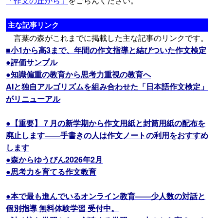
「作文の丘から」
をごらんください。
主な記事リンク
言葉の森がこれまでに掲載した主な記事のリンクです。
■小1から高3まで、年間の作文指導と結びついた作文検定
●評価サンプル
●知識偏重の教育から思考力重視の教育へ
AIと独自アルゴリズムを組み合わせた「日本語作文検定」
がリニューアル
●【重要】７月の新学期から作文用紙と封筒用紙の配布を
廃止します――手書きの人は作文ノートの利用をおすすめ
します
●森からゆうびん2026年2月
●思考力を育てる作文教育
●本で最も進んでいるオンライン教育――少人数の対話と
個別指導 無料体験学習 受付中。