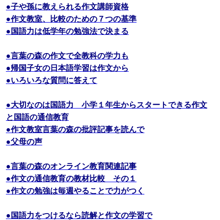
●子や孫に教えられる作文講師資格
●作文教室、比較のための７つの基準
●国語力は低学年の勉強法で決まる
●言葉の森の作文で全教科の学力も
●帰国子女の日本語学習は作文から
●いろいろな質問に答えて
●大切なのは国語力 小学１年生からスタートできる作文
と国語の通信教育
●作文教室言葉の森の批評記事を読んで
●父母の声
●言葉の森のオンライン教育関連記事
●作文の通信教育の教材比較 その１
●作文の勉強は毎週やることで力がつく
●国語力をつけるなら読解と作文の学習で