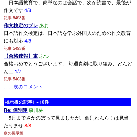
日本語教育で、簡単なのは会話で、次が読書で、最後が
作文です
4/8
記事 5493番
作文検定のプレ
あお
日本語作文検定は、日本語を学ぶ外国人のための作文教育
にも対応
4/8
記事 5493番
【合格速報】東
ふつ
合格おめでとうございます。 毎週真剣に取り組み、どんど
ん上
1/7
記事 5403番
……次のコメント
掲示板の記事1～10件
Re: 個別連
森川林
5月までさかのぼって見ましたが、個別れんらくは見当
たりませ
8/8
森の掲示板