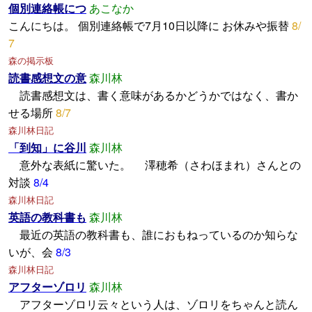
個別連絡帳につ
あこなか
こんにちは。 個別連絡帳で7月10日以降に お休みや振替
8/
7
森の掲示板
読書感想文の意
森川林
読書感想文は、書く意味があるかどうかではなく、書か
せる場所
8/7
森川林日記
「到知」に谷川
森川林
意外な表紙に驚いた。 澤穂希（さわほまれ）さんとの
対談
8/4
森川林日記
英語の教科書も
森川林
最近の英語の教科書も、誰におもねっているのか知らな
いが、会
8/3
森川林日記
アフターゾロリ
森川林
アフターゾロリ云々という人は、ゾロリをちゃんと読ん