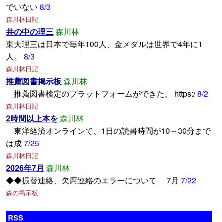
でいない
8/3
森川林日記
井の中の理三
森川林
東大理三は日本で毎年100人、金メダルは世界で4年に1
人。
8/3
森川林日記
推薦図書掲示板
森川林
推薦図書検定のプラットフォームができた。 https:/
8/2
森川林日記
2時間以上本を
森川林
東洋経済オンラインで、1日の読書時間が10～30分まで
は成
7/25
森川林日記
2026年7月
森川林
◆◆振替連絡、欠席連絡のエラーについて 7月
7/22
森の掲示板
RSS