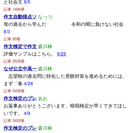
と社会主
8/5
記事 1496番
作文自動採点ソ
なっつ
母の過去から学んだ 令和の闇に負けない社会
8/3
記事 89番
作文検定で作文
森川林
評価サンプルはこちら。
6/25
記事 5538番
なぜ公立中高一
森川林
志望校の過去問に特化した受験対策を進めるためには、
まず「春
4/28
記事 5498番
作文検定のプレ
あお
お返事ありがとうございます。暗唱検定が早くできてほし
いです。
4/9
記事 5493番
作文検定のプレ
森川林