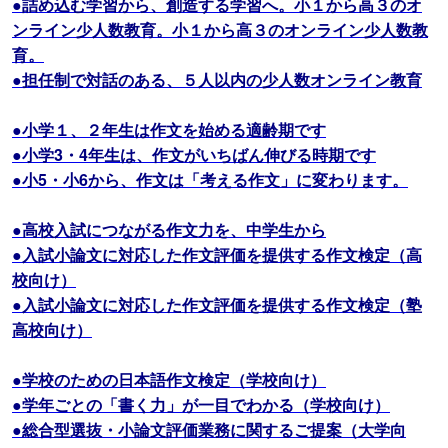
●詰め込む学習から、創造する学習へ。小１から高３のオ
ンライン少人数教育。小１から高３のオンライン少人数教
育。
●担任制で対話のある、５人以内の少人数オンライン教育
●小学１、２年生は作文を始める適齢期です
●小学3・4年生は、作文がいちばん伸びる時期です
●小5・小6から、作文は「考える作文」に変わります。
●高校入試につながる作文力を、中学生から
●入試小論文に対応した作文評価を提供する作文検定（高
校向け）
●入試小論文に対応した作文評価を提供する作文検定（塾
高校向け）
●学校のための日本語作文検定（学校向け）
●学年ごとの「書く力」が一目でわかる（学校向け）
●総合型選抜・小論文評価業務に関するご提案（大学向