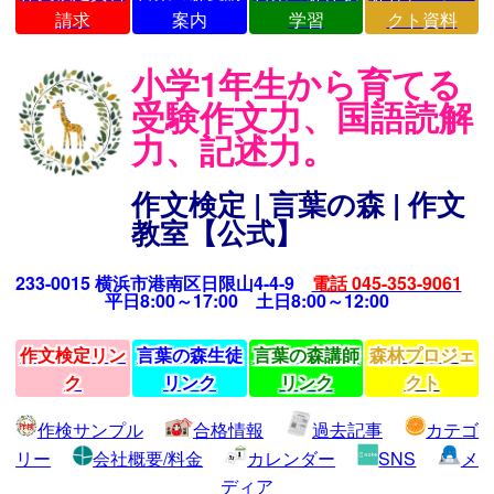
請求
案内
学習
クト資料
小学1年生から育てる
受験作文力、国語読解
力、記述力。
作文検定 | 言葉の森 | 作文
教室【公式】
233-0015 横浜市港南区日限山4-4-9
電話 045-353-9061
平日8:00～17:00 土日8:00～12:00
作文検定リン
言葉の森生徒
言葉の森講師
森林プロジェ
ク
リンク
リンク
クト
作検サンプル
合格情報
過去記事
カテゴ
リー
会社概要/料金
カレンダー
SNS
メ
ディア