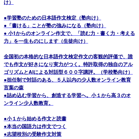
け）
●学習塾のための日本語作文検定（塾向け）
●「書ける」ことが塾の強みになる（塾向け）
● 小1からのオンライン作文で、「読む力・書く力・考える
力」を一生ものにします（生徒向け）
全国初の本格的な日本語作文検定作文の客観的評価で、誰
でも作文が好きになり実力がつく。特許取得の独自のアル
ゴリズムとAIによる対話型６００字講評。（学校塾向け）
●担任制で対話のある、５人以内の少人数オンライン教育
言葉の森
●詰め込む学習から、創造する学習へ。小１から高３のオ
ンライン少人数教育。
●小１から始める作文と読書
●本当の国語力は作文でつく
●志望校別の受験作文対策