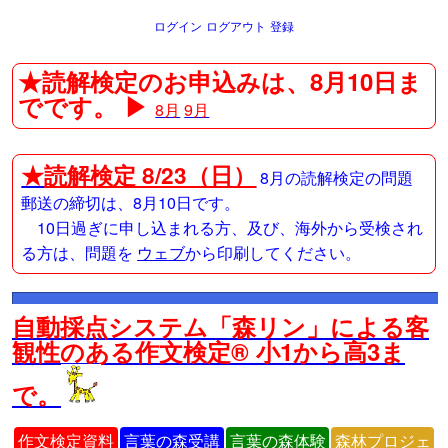
ログイン
ログアウト
登録
★読解検定のお申込みは、8月10日ま
でです。 ▶
8月
9月
★
読解検定 8/23（日）
8月の読解検定の問題
郵送の締切は、8月10日です。
10日過ぎに申し込まれる方、及び、海外から受検され
る方は、問題を
ウェブ
から印刷してください。
自動採点システム「森リン」による客
観性のある作文検定® 小1から高3ま
で。
作文検定資料
言葉の森受講
言葉の森体験
森林プロジェ