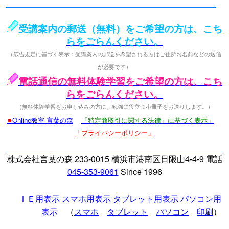
受講案内の郵送（無料）をご希望の方は、こち
らをごらんください。
（広告規定に基づく表示：受講案内の郵送を希望される方はご住所お名前などの送信
が必要です）
電話通信の無料体験学習をご希望の方は、こち
らをごらんください。
（無料体験学習をお申し込みの方に、勉強に役立つ小冊子をお送りします。）
●
Online教室 言葉の森
「特定商取引に関する法律」に基づく表示」
「プライバシーポリシー」
株式会社言葉の森 233-0015 横浜市港南区日限山4-4-9 電話
045-353-9061
Since 1996
ＩＥ用表示
スマホ用表示
タブレット用表示
パソコン用
表示
（
スマホ
タブレット
パソコン
印刷
）