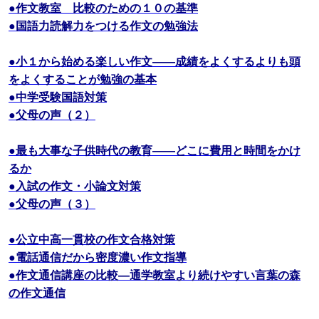
●作文教室 比較のための１０の基準
●国語力読解力をつける作文の勉強法
●小１から始める楽しい作文――成績をよくするよりも頭
をよくすることが勉強の基本
●中学受験国語対策
●父母の声（２）
●最も大事な子供時代の教育――どこに費用と時間をかけ
るか
●入試の作文・小論文対策
●父母の声（３）
●公立中高一貫校の作文合格対策
●電話通信だから密度濃い作文指導
●作文通信講座の比較―通学教室より続けやすい言葉の森
の作文通信