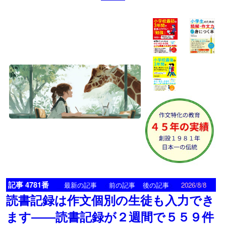
記事 4781番
<
>
最新の記事
前の記事
後の記事
2026/8/8
読書記録は作文個別の生徒も入力でき
ます――読書記録が２週間で５５９件