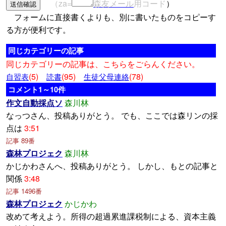
（za=
森友メール
用コード
）
フォームに直接書くよりも、別に書いたものをコピーす
る方が便利です。
同じカテゴリーの記事
同じカテゴリーの記事は、こちらをごらんください。
(5)
(95)
(78)
自習表
読書
生徒父母連絡
コメント1～10件
作文自動採点ソ
森川林
なっつさん、投稿ありがとう。 でも、ここでは森リンの採
点は
3:51
記事 89番
森林プロジェク
森川林
かじかわさんへ、投稿ありがとう。 しかし、もとの記事と
関係
3:48
記事 1496番
森林プロジェク
かじかわ
改めて考えよう。所得の超過累進課税制による、資本主義