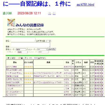
に――自習記録は、１件に
as/4781.html
森川林
2023/06/28 12:11
修
削