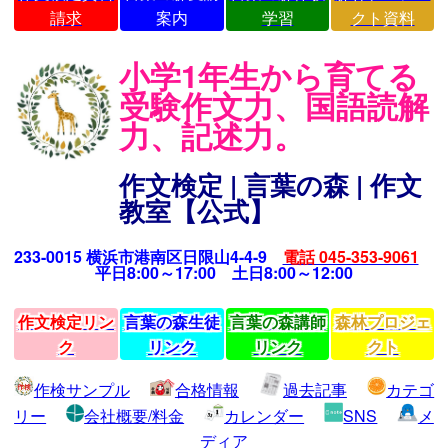
請求
案内
学習
クト資料
小学1年生から育てる
受験作文力、国語読解
力、記述力。
作文検定 | 言葉の森 | 作文
教室【公式】
233-0015 横浜市港南区日限山4-4-9
電話 045-353-9061
平日8:00～17:00 土日8:00～12:00
作文検定リン
言葉の森生徒
言葉の森講師
森林プロジェ
ク
リンク
リンク
クト
作検サンプル
合格情報
過去記事
カテゴ
リー
会社概要/料金
カレンダー
SNS
メ
ディア