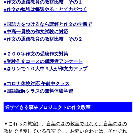
●作文の通信教育の教材比較 その１
●作文の勉強は毎週やることで力がつく
●国語力をつけるなら読解と作文の学習で
●中高一貫校の作文試験に対応
●作文の通信教育の教材比較 その２
●２００字作文の受験作文対策
●受験作文コースの保護者アンケート
●森リンで１０人中９人が作文力アップ
●コロナ休校対応 午前中クラス
●国語読解クラスの無料体験学習
通学できる森林プロジェクトの作文教室
▼これらの教室は、
言葉の森の教室ではなく、言葉の森の
教材で指導している教室です
。お問い合わせは、それぞれ