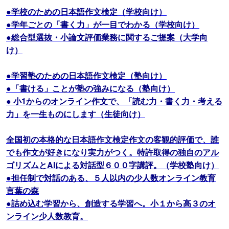
●学校のための日本語作文検定（学校向け）
●学年ごとの「書く力」が一目でわかる（学校向け）
●総合型選抜・小論文評価業務に関するご提案（大学向
け）
●学習塾のための日本語作文検定（塾向け）
●「書ける」ことが塾の強みになる（塾向け）
● 小1からのオンライン作文で、「読む力・書く力・考える
力」を一生ものにします（生徒向け）
全国初の本格的な日本語作文検定作文の客観的評価で、誰
でも作文が好きになり実力がつく。特許取得の独自のアル
ゴリズムとAIによる対話型６００字講評。（学校塾向け）
●担任制で対話のある、５人以内の少人数オンライン教育
言葉の森
●詰め込む学習から、創造する学習へ。小１から高３のオ
ンライン少人数教育。