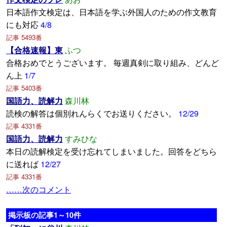
日本語作文検定は、日本語を学ぶ外国人のための作文教育
にも対応
4/8
記事 5493番
【合格速報】東
ふつ
合格おめでとうございます。 毎週真剣に取り組み、どんど
ん上
1/7
記事 5403番
国語力、読解力
森川林
読検の解答は個別れんらくでお送りください。
12/29
記事 4331番
国語力、読解力
すみひな
本日の読解検定を受け忘れてしまいました。回答をどちら
に送れば
12/27
記事 4331番
……次のコメント
掲示板の記事1～10件