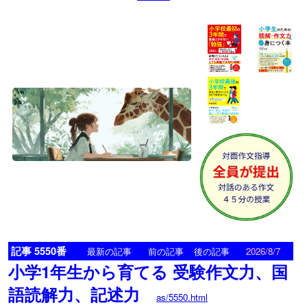
記事 5550番
<
>
最新の記事
前の記事
後の記事
2026/8/7
小学1年生から育てる 受験作文力、国
語読解力、記述力
as/5550.html