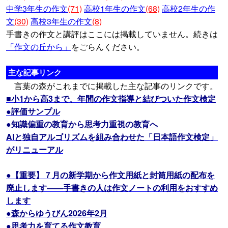
中学3年生の作文
(71)
高校1年生の作文
(68)
高校2年生の作
文
(30)
高校3年生の作文
(8)
手書きの作文と講評はここには掲載していません。続きは
「作文の丘から」
をごらんください。
主な記事リンク
言葉の森がこれまでに掲載した主な記事のリンクです。
■小1から高3まで、年間の作文指導と結びついた作文検定
●評価サンプル
●知識偏重の教育から思考力重視の教育へ
AIと独自アルゴリズムを組み合わせた「日本語作文検定」
がリニューアル
●【重要】７月の新学期から作文用紙と封筒用紙の配布を
廃止します――手書きの人は作文ノートの利用をおすすめ
します
●森からゆうびん2026年2月
●思考力を育てる作文教育