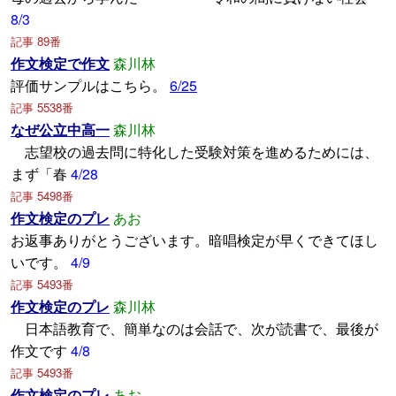
8/3
記事 89番
作文検定で作文
森川林
評価サンプルはこちら。
6/25
記事 5538番
なぜ公立中高一
森川林
志望校の過去問に特化した受験対策を進めるためには、
まず「春
4/28
記事 5498番
作文検定のプレ
あお
お返事ありがとうございます。暗唱検定が早くできてほし
いです。
4/9
記事 5493番
作文検定のプレ
森川林
日本語教育で、簡単なのは会話で、次が読書で、最後が
作文です
4/8
記事 5493番
作文検定のプレ
あお