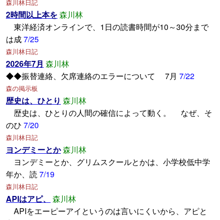
森川林日記
2時間以上本を
森川林
東洋経済オンラインで、1日の読書時間が10～30分まで
は成
7/25
森川林日記
2026年7月
森川林
◆◆振替連絡、欠席連絡のエラーについて 7月
7/22
森の掲示板
歴史は、ひとり
森川林
歴史は、ひとりの人間の確信によって動く。 なぜ、そ
のひ
7/20
森川林日記
ヨンデミーとか
森川林
ヨンデミーとか、グリムスクールとかは、小学校低中学
年か、読
7/19
森川林日記
APIはアピ、
森川林
APIをエーピーアイというのは言いにくいから、アピと