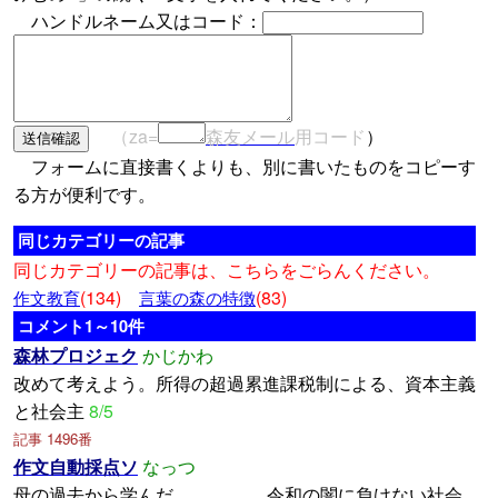
ハンドルネーム又はコード：
（za=
森友メール
用コード
）
フォームに直接書くよりも、別に書いたものをコピーす
る方が便利です。
同じカテゴリーの記事
同じカテゴリーの記事は、こちらをごらんください。
(134)
(83)
作文教育
言葉の森の特徴
コメント1～10件
森林プロジェク
かじかわ
改めて考えよう。所得の超過累進課税制による、資本主義
と社会主
8/5
記事 1496番
作文自動採点ソ
なっつ
母の過去から学んだ 令和の闇に負けない社会