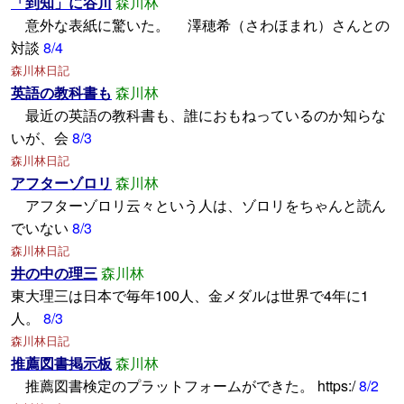
「到知」に谷川
森川林
意外な表紙に驚いた。 澤穂希（さわほまれ）さんとの
対談
8/4
森川林日記
英語の教科書も
森川林
最近の英語の教科書も、誰におもねっているのか知らな
いが、会
8/3
森川林日記
アフターゾロリ
森川林
アフターゾロリ云々という人は、ゾロリをちゃんと読ん
でいない
8/3
森川林日記
井の中の理三
森川林
東大理三は日本で毎年100人、金メダルは世界で4年に1
人。
8/3
森川林日記
推薦図書掲示板
森川林
推薦図書検定のプラットフォームができた。 https:/
8/2