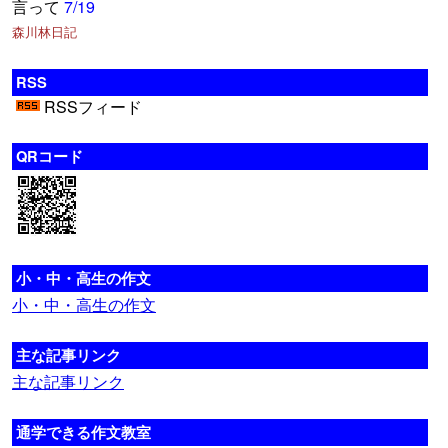
言って
7/19
森川林日記
RSS
RSSフィード
QRコード
小・中・高生の作文
小・中・高生の作文
主な記事リンク
主な記事リンク
通学できる作文教室