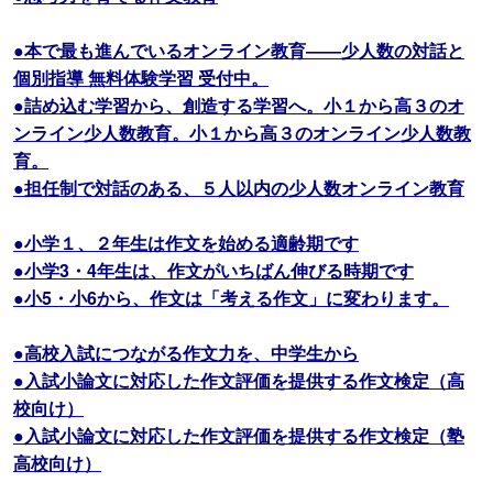
●本で最も進んでいるオンライン教育――少人数の対話と
個別指導 無料体験学習 受付中。
●詰め込む学習から、創造する学習へ。小１から高３のオ
ンライン少人数教育。小１から高３のオンライン少人数教
育。
●担任制で対話のある、５人以内の少人数オンライン教育
●小学１、２年生は作文を始める適齢期です
●小学3・4年生は、作文がいちばん伸びる時期です
●小5・小6から、作文は「考える作文」に変わります。
●高校入試につながる作文力を、中学生から
●入試小論文に対応した作文評価を提供する作文検定（高
校向け）
●入試小論文に対応した作文評価を提供する作文検定（塾
高校向け）