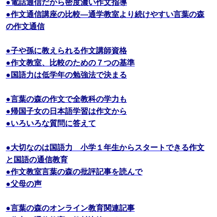
●電話通信だから密度濃い作文指導
●作文通信講座の比較―通学教室より続けやすい言葉の森
の作文通信
●子や孫に教えられる作文講師資格
●作文教室、比較のための７つの基準
●国語力は低学年の勉強法で決まる
●言葉の森の作文で全教科の学力も
●帰国子女の日本語学習は作文から
●いろいろな質問に答えて
●大切なのは国語力 小学１年生からスタートできる作文
と国語の通信教育
●作文教室言葉の森の批評記事を読んで
●父母の声
●言葉の森のオンライン教育関連記事