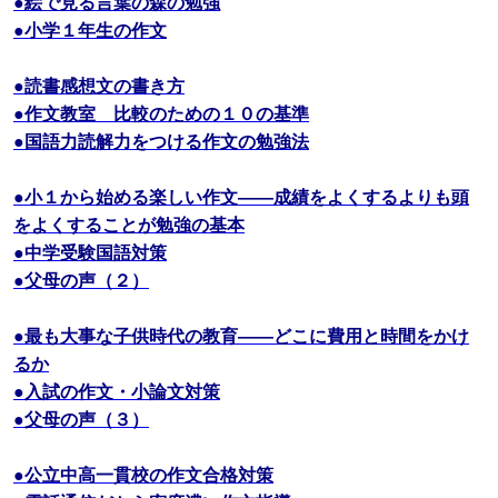
●絵で見る言葉の森の勉強
●小学１年生の作文
●読書感想文の書き方
●作文教室 比較のための１０の基準
●国語力読解力をつける作文の勉強法
●小１から始める楽しい作文――成績をよくするよりも頭
をよくすることが勉強の基本
●中学受験国語対策
●父母の声（２）
●最も大事な子供時代の教育――どこに費用と時間をかけ
るか
●入試の作文・小論文対策
●父母の声（３）
●公立中高一貫校の作文合格対策