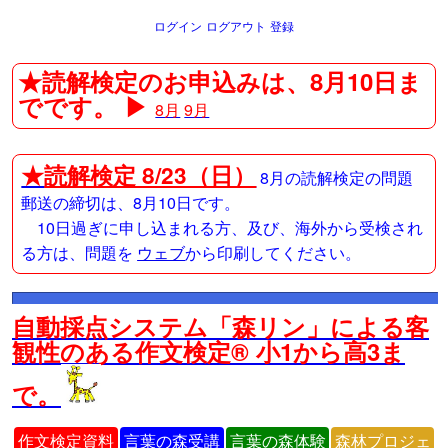
ログイン
ログアウト
登録
★読解検定のお申込みは、8月10日ま
でです。 ▶
8月
9月
★
読解検定 8/23（日）
8月の読解検定の問題
郵送の締切は、8月10日です。
10日過ぎに申し込まれる方、及び、海外から受検され
る方は、問題を
ウェブ
から印刷してください。
自動採点システム「森リン」による客
観性のある作文検定® 小1から高3ま
で。
作文検定資料
言葉の森受講
言葉の森体験
森林プロジェ