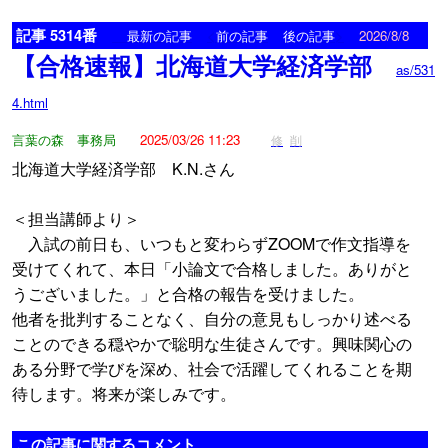
記事 5314番
<
>
最新の記事
前の記事
後の記事
2026/8/8
【合格速報】北海道大学経済学部
as/531
4.html
言葉の森 事務局
2025/03/26 11:23
修
削
北海道大学経済学部 K.N.さん
＜担当講師より＞
入試の前日も、いつもと変わらずZOOMで作文指導を
受けてくれて、本日「小論文で合格しました。ありがと
うございました。」と合格の報告を受けました。
他者を批判することなく、自分の意見もしっかり述べる
ことのできる穏やかで聡明な生徒さんです。興味関心の
ある分野で学びを深め、社会で活躍してくれることを期
待します。将来が楽しみです。
この記事に関するコメント