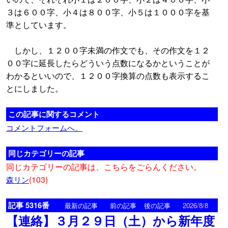
３は６００字、小４は８００字、小５は１０００字を基
準としています。
しかし、１２００字未満の作文でも、その作文を１２
００字に延長したらどういう点数になるかということが
わかるといいので、１２００字換算の点数も表示するこ
とにしました。
この記事に関するコメント
コメントフォームへ。
同じカテゴリーの記事
同じカテゴリーの記事は、こちらをごらんください。
(103)
森リン
記事 5316番
<
>
最新の記事
前の記事
後の記事
2026/8/8
【連絡】３月２９日（土）から新年度