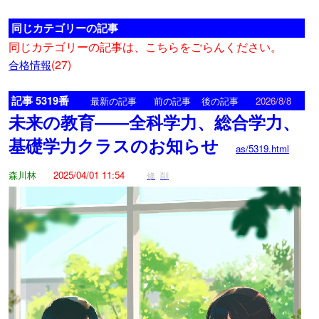
同じカテゴリーの記事
同じカテゴリーの記事は、こちらをごらんください。
(27)
合格情報
記事 5319番
<
>
最新の記事
前の記事
後の記事
2026/8/8
未来の教育――全科学力、総合学力、
基礎学力クラスのお知らせ
as/5319.html
森川林
2025/04/01 11:54
修
削