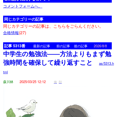
コメントフォームへ。
同じカテゴリーの記事
同じカテゴリーの記事は、こちらをごらんください。
(27)
合格情報
記事 5313番
<
>
最新の記事
前の記事
後の記事
2026/8/8
中学生の勉強法――方法よりもまず勉
強時間を確保して繰り返すこと
as/5313.h
tml
森川林
2025/03/25 12:12
修
削