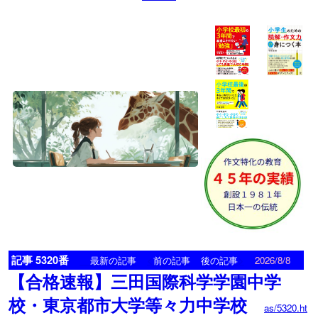
記事 5320番
<
>
最新の記事
前の記事
後の記事
2026/8/8
【合格速報】三田国際科学学園中学
校・東京都市大学等々力中学校
as/5320.ht