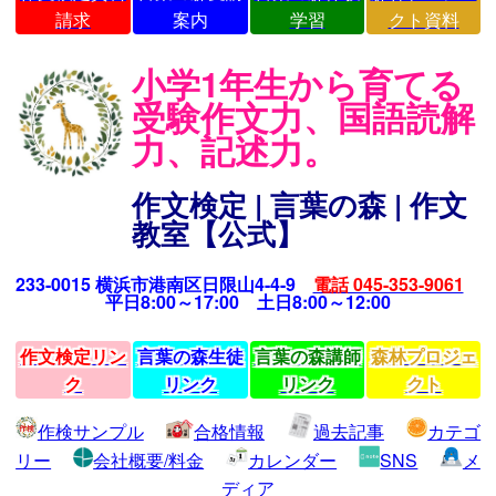
請求
案内
学習
クト資料
小学1年生から育てる
受験作文力、国語読解
力、記述力。
作文検定 | 言葉の森 | 作文
教室【公式】
233-0015 横浜市港南区日限山4-4-9
電話 045-353-9061
平日8:00～17:00 土日8:00～12:00
作文検定リン
言葉の森生徒
言葉の森講師
森林プロジェ
ク
リンク
リンク
クト
作検サンプル
合格情報
過去記事
カテゴ
リー
会社概要/料金
カレンダー
SNS
メ
ディア