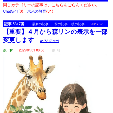
同じカテゴリーの記事は、こちらをごらんください。
(0)
(31)
ChatGPT
未来の教育
記事 5317番
<
>
最新の記事
前の記事
後の記事
2026/8/8
【重要】４月から森リンの表示を一部
変更します
as/5317.html
森川林
2025/04/01 08:06
修
削