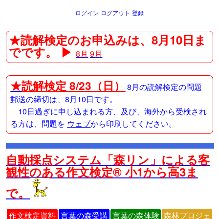
ログイン
ログアウト
登録
★読解検定のお申込みは、8月10日ま
でです。 ▶
8月
9月
★
読解検定 8/23（日）
8月の読解検定の問題
郵送の締切は、8月10日です。
10日過ぎに申し込まれる方、及び、海外から受検され
る方は、問題を
ウェブ
から印刷してください。
自動採点システム「森リン」による客
観性のある作文検定® 小1から高3ま
で。
作文検定資料
言葉の森受講
言葉の森体験
森林プロジェ