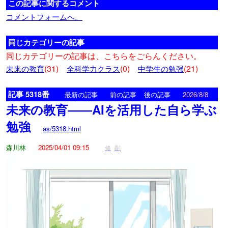
この記事に関するコメント
コメントフォームへ。
同じカテゴリーの記事
同じカテゴリーの記事は、こちらをごらんください。
(31)
(0)
(21)
未来の教育
全科学力クラス
中学生の勉强
記事 5318番
<
>
最新の記事
前の記事
後の記事
2026/8/8
未来の教育――AIを活用した自ら学ぶ
勉強
as/5318.html
森川林
2025/04/01 09:15
修
削