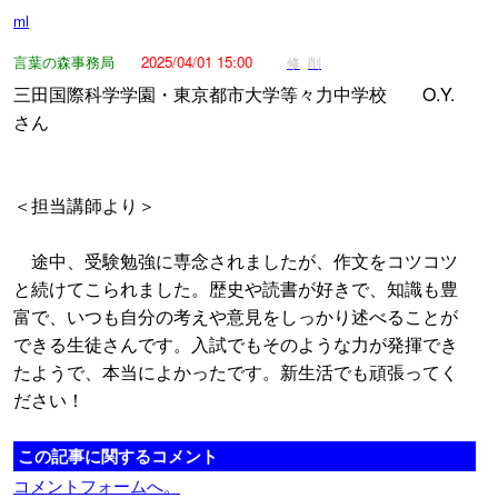
ml
言葉の森事務局
2025/04/01 15:00
修
削
三田国際科学学園・東京都市大学等々力中学校 O.Y.
さん
＜担当講師より＞
途中、受験勉強に専念されましたが、作文をコツコツ
と続けてこられました。歴史や読書が好きで、知識も豊
富で、いつも自分の考えや意見をしっかり述べることが
できる生徒さんです。入試でもそのような力が発揮でき
たようで、本当によかったです。新生活でも頑張ってく
ださい！
この記事に関するコメント
コメントフォームへ。