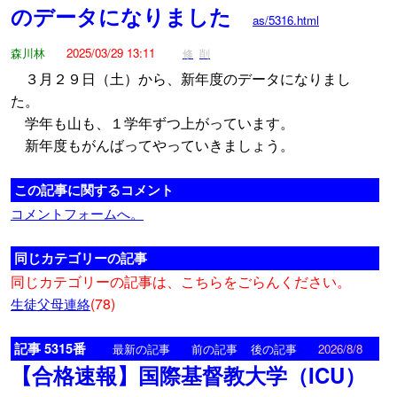
のデータになりました
as/5316.html
森川林
2025/03/29 13:11
修
削
３月２９日（土）から、新年度のデータになりまし
た。
学年も山も、１学年ずつ上がっています。
新年度もがんばってやっていきましょう。
この記事に関するコメント
コメントフォームへ。
同じカテゴリーの記事
同じカテゴリーの記事は、こちらをごらんください。
(78)
生徒父母連絡
記事 5315番
<
>
最新の記事
前の記事
後の記事
2026/8/8
【合格速報】国際基督教大学（ICU）