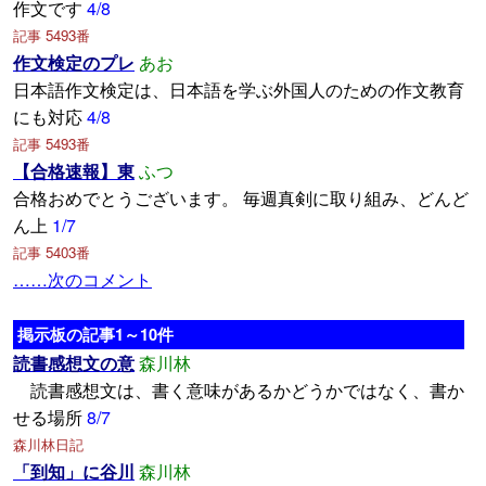
作文です
4/8
記事 5493番
作文検定のプレ
あお
日本語作文検定は、日本語を学ぶ外国人のための作文教育
にも対応
4/8
記事 5493番
【合格速報】東
ふつ
合格おめでとうございます。 毎週真剣に取り組み、どんど
ん上
1/7
記事 5403番
……次のコメント
掲示板の記事1～10件
読書感想文の意
森川林
読書感想文は、書く意味があるかどうかではなく、書か
せる場所
8/7
森川林日記
「到知」に谷川
森川林