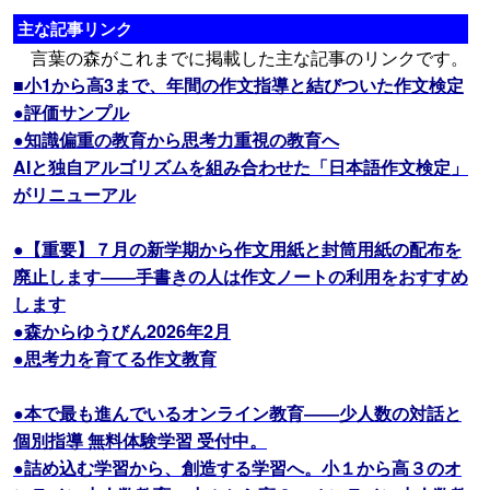
主な記事リンク
言葉の森がこれまでに掲載した主な記事のリンクです。
■小1から高3まで、年間の作文指導と結びついた作文検定
●評価サンプル
●知識偏重の教育から思考力重視の教育へ
AIと独自アルゴリズムを組み合わせた「日本語作文検定」
がリニューアル
●【重要】７月の新学期から作文用紙と封筒用紙の配布を
廃止します――手書きの人は作文ノートの利用をおすすめ
します
●森からゆうびん2026年2月
●思考力を育てる作文教育
●本で最も進んでいるオンライン教育――少人数の対話と
個別指導 無料体験学習 受付中。
●詰め込む学習から、創造する学習へ。小１から高３のオ