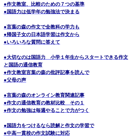
●作文教室、比較のための７つの基準
●国語力は低学年の勉強法で決まる
●言葉の森の作文で全教科の学力も
●帰国子女の日本語学習は作文から
●いろいろな質問に答えて
●大切なのは国語力 小学１年生からスタートできる作文
と国語の通信教育
●作文教室言葉の森の批評記事を読んで
●父母の声
●言葉の森のオンライン教育関連記事
●作文の通信教育の教材比較 その１
●作文の勉強は毎週やることで力がつく
●国語力をつけるなら読解と作文の学習で
●中高一貫校の作文試験に対応