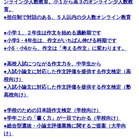
ンライン少人数教育。小１から高３のオンライン少人数教
育。
●担任制で対話のある、５人以内の少人数オンライン教育
●小学１、２年生は作文を始める適齢期です
●小学3・4年生は、作文がいちばん伸びる時期です
●小5・小6から、作文は「考える作文」に変わります。
●高校入試につながる作文力を、中学生から
●入試小論文に対応した作文評価を提供する作文検定（高
校向け）
●入試小論文に対応した作文評価を提供する作文検定（塾
高校向け）
●学校のための日本語作文検定（学校向け）
●学年ごとの「書く力」が一目でわかる（学校向け）
●総合型選抜・小論文評価業務に関するご提案（大学向
け）