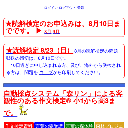
ログイン
ログアウト
登録
★読解検定のお申込みは、8月10日ま
でです。 ▶
8月
9月
★
読解検定 8/23（日）
8月の読解検定の問題
郵送の締切は、8月10日です。
10日過ぎに申し込まれる方、及び、海外から受検され
る方は、問題を
ウェブ
から印刷してください。
自動採点システム「森リン」による客
観性のある作文検定® 小1から高3ま
で。
作文検定資料
言葉の森受講
言葉の森体験
森林プロジェ