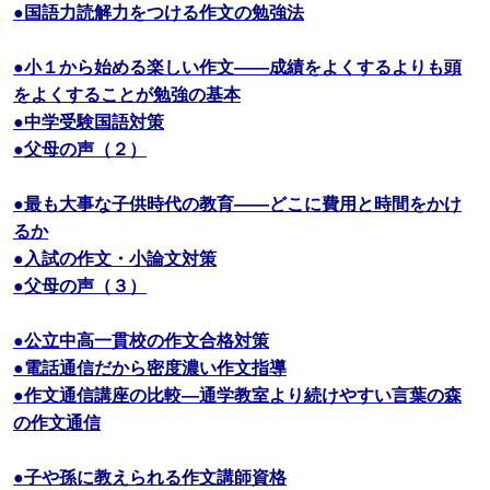
●国語力読解力をつける作文の勉強法
●小１から始める楽しい作文――成績をよくするよりも頭
をよくすることが勉強の基本
●中学受験国語対策
●父母の声（２）
●最も大事な子供時代の教育――どこに費用と時間をかけ
るか
●入試の作文・小論文対策
●父母の声（３）
●公立中高一貫校の作文合格対策
●電話通信だから密度濃い作文指導
●作文通信講座の比較―通学教室より続けやすい言葉の森
の作文通信
●子や孫に教えられる作文講師資格