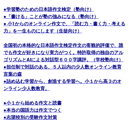
●学習塾のための日本語作文検定（塾向け）
●「書ける」ことが塾の強みになる（塾向け）
● 小1からのオンライン作文で、「読む力・書く力・考える
力」を一生ものにします（生徒向け）
全国初の本格的な日本語作文検定作文の客観的評価で、誰
でも作文が好きになり実力がつく。特許取得の独自のアル
ゴリズムとAIによる対話型６００字講評。（学校塾向け）
●担任制で対話のある、５人以内の少人数オンライン教育
言葉の森
●詰め込む学習から、創造する学習へ。小１から高３のオ
ンライン少人数教育。
●小１から始める作文と読書
●本当の国語力は作文でつく
●志望校別の受験作文対策