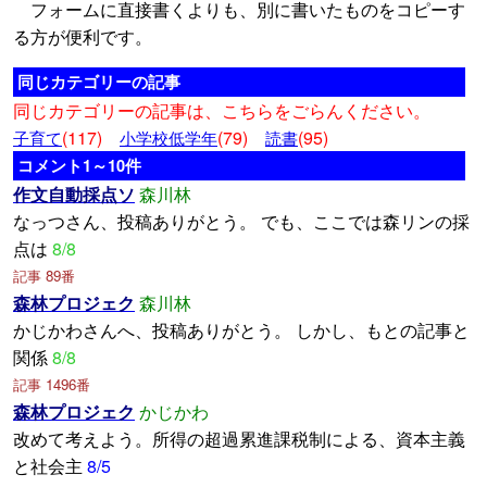
フォームに直接書くよりも、別に書いたものをコピーす
る方が便利です。
同じカテゴリーの記事
同じカテゴリーの記事は、こちらをごらんください。
(117)
(79)
(95)
子育て
小学校低学年
読書
コメント1～10件
作文自動採点ソ
森川林
なっつさん、投稿ありがとう。 でも、ここでは森リンの採
点は
8/8
記事 89番
森林プロジェク
森川林
かじかわさんへ、投稿ありがとう。 しかし、もとの記事と
関係
8/8
記事 1496番
森林プロジェク
かじかわ
改めて考えよう。所得の超過累進課税制による、資本主義
と社会主
8/5