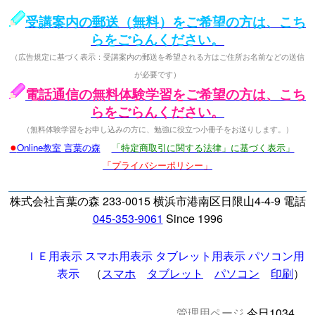
受講案内の郵送（無料）をご希望の方は、こち
らをごらんください。
（広告規定に基づく表示：受講案内の郵送を希望される方はご住所お名前などの送信
が必要です）
電話通信の無料体験学習をご希望の方は、こち
らをごらんください。
（無料体験学習をお申し込みの方に、勉強に役立つ小冊子をお送りします。）
●
Online教室 言葉の森
「特定商取引に関する法律」に基づく表示」
「プライバシーポリシー」
株式会社言葉の森 233-0015 横浜市港南区日限山4-4-9 電話
045-353-9061
Since 1996
ＩＥ用表示
スマホ用表示
タブレット用表示
パソコン用
表示
（
スマホ
タブレット
パソコン
印刷
）
管理用ページ
今日1034
□