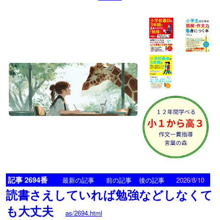
記事 2694番
<
>
最新の記事
前の記事
後の記事
2026/8/10
読書さえしていれば勉強などしなくて
も大丈夫
as/2694.html