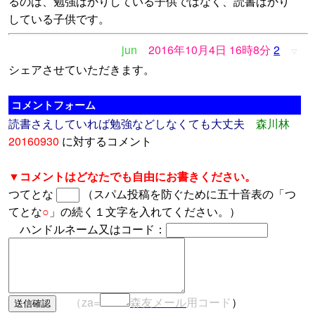
るのは、勉強ばかりしている子供ではなく、読書ばかり
している子供です。
jun
2016年10月4日 16時8分
2
▽
シェアさせていただきます。
コメントフォーム
読書さえしていれば勉強などしなくても大丈夫
森川林
20160930
に対するコメント
▼コメントはどなたでも自由にお書きください。
つてとな
（スパム投稿を防ぐために五十音表の「つ
てとな
○
」の続く１文字を入れてください。）
ハンドルネーム又はコード：
（za=
森友メール
用コード
）