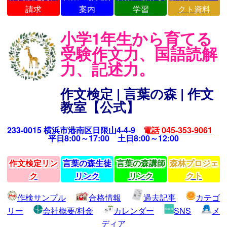
請求
案内
学習
クト資料
小学1年生から育てる
受験作文力、国語読解
力、記述力。
作文検定 | 言葉の森 | 作文
教室【公式】
233-0015 横浜市港南区日限山4-4-9
電話 045-353-9061
平日8:00～17:00 土日8:00～12:00
作文検定リン
言葉の森生徒
言葉の森講師
森林プロジェ
ク
リンク
リンク
クト
作検サンプル
合格情報
過去記事
カテゴ
リー
会社概要/料金
カレンダー
SNS
メ
ディア