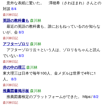
意外な表紙に驚いた。 澤穂希（さわほまれ）さんとの
対談
8/4
森川林日記
英語の教科書も
森川林
最近の英語の教科書も、誰におもねっているのか知らな
いが、会
8/3
森川林日記
アフターゾロリ
森川林
アフターゾロリ云々という人は、ゾロリをちゃんと読ん
でいない
8/3
森川林日記
井の中の理三
森川林
東大理三は日本で毎年100人、金メダルは世界で4年に1
人。
8/3
森川林日記
推薦図書掲示板
森川林
推薦図書検定のプラットフォームができた。 https:/
8/2
森川林日記