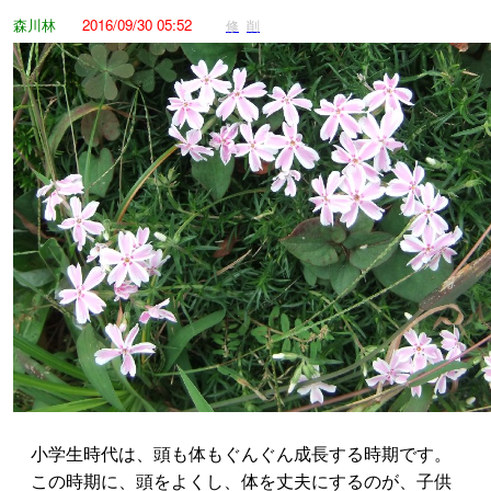
森川林
2016/09/30 05:52
修
削
小学生時代は、頭も体もぐんぐん成長する時期です。
この時期に、頭をよくし、体を丈夫にするのが、子供