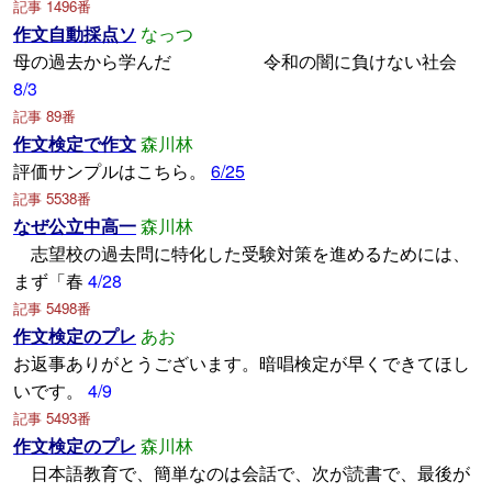
記事 1496番
作文自動採点ソ
なっつ
母の過去から学んだ 令和の闇に負けない社会
8/3
記事 89番
作文検定で作文
森川林
評価サンプルはこちら。
6/25
記事 5538番
なぜ公立中高一
森川林
志望校の過去問に特化した受験対策を進めるためには、
まず「春
4/28
記事 5498番
作文検定のプレ
あお
お返事ありがとうございます。暗唱検定が早くできてほし
いです。
4/9
記事 5493番
作文検定のプレ
森川林
日本語教育で、簡単なのは会話で、次が読書で、最後が