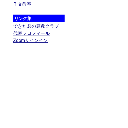
作文教室
リンク集
できた君の算数クラブ
代表プロフィール
Zoomサインイン