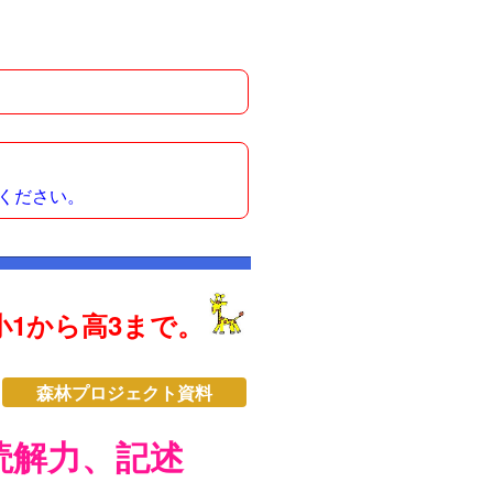
ください。
1から高3まで。
森林プロジェクト資料
読解力、記述