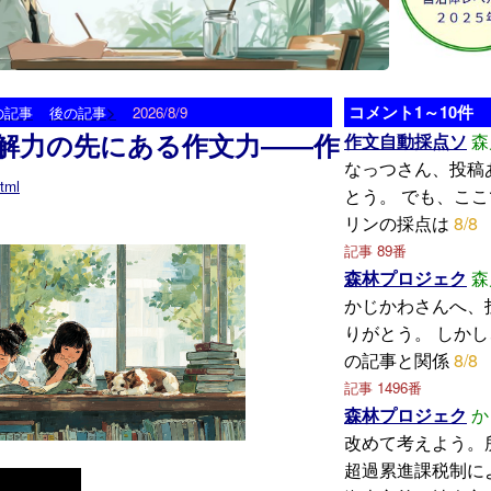
>
コメント1～10件
の記事
後の記事
2026/8/9
解力の先にある作文力――作
作文自動採点ソ
森
なっつさん、投稿
tml
とう。 でも、こ
リンの採点は
8/8
記事 89番
森林プロジェク
森
かじかわさんへ、
りがとう。 しか
の記事と関係
8/8
記事 1496番
森林プロジェク
か
改めて考えよう。
超過累進課税制に