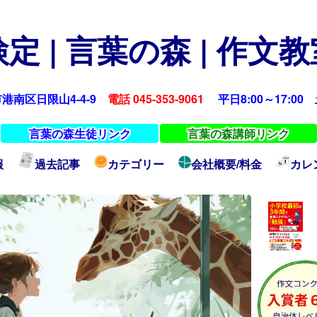
定 | 言葉の森 | 作文
浜市港南区日限山4-4-9
電話 045-353-9061
平日8:00～17:00 土
言葉の森生徒リンク
言葉の森講師リンク
報
過去記事
カテゴリー
会社概要/料金
カレ