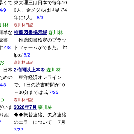
早くで
東大理三は日本で毎年10
4/9
0人、金メダルは世界で4
年に1人。
8/3
川林
森川林日記
簡単な
推薦図書掲示板
森川林
読書
推薦図書検定のプラッ
す
4/8
トフォームができた。 ht
tps:/
8/2
お
森川林日記
、日本
2時間以上本を
森川林
ための
東洋経済オンライン
4/8
で、1日の読書時間が10
～30分までは成
7/25
つ
森川林日記
ざいま
2026年7月
森川林
取り組
◆◆振替連絡、欠席連絡
7
のエラーについて 7月
7/22