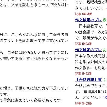
ます。暗唱検定が
とは、文章を読むときも一度で読み取れ
きてほしいです。
記事 5493番
作文検定のプレ
森
日本語教育で、
のは会話で、次が
対に、こちらがみんなに向けて保護者向
で、最後が作文で
のプリントを読み取って中に書かれてい
記事 5493番
作文検定のプレ
あ
ら、自分には関係ないと思ってすぐにし
日本語作文検定は
が書いてあるとすぐ読みたくなる子もい
語を学ぶ外国人の
作文教育にも対応
記事 5493番
【合格速報】東
ふ
合格おめでとうご
た場合、子供たちに読む力が不足してい
す。 毎週真剣に
です。
み、どんどん上
1/
で早急に進めていく必要があります。
記事 5403番