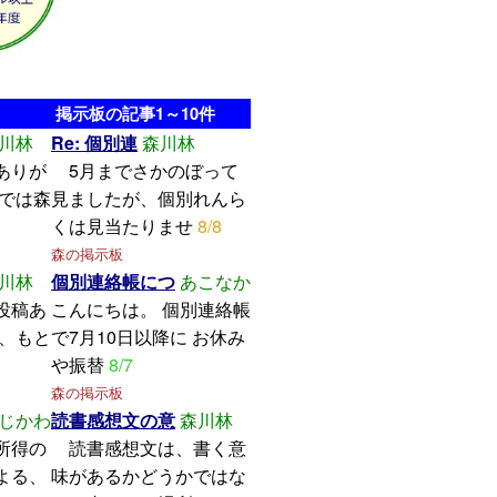
掲示板の記事1～10件
川林
Re: 個別連
森川林
ありが
5月までさかのぼって
こでは森
見ましたが、個別れんら
くは見当たりませ
8/8
森の掲示板
川林
個別連絡帳につ
あこなか
投稿あ
こんにちは。 個別連絡帳
し、もと
で7月10日以降に お休み
や振替
8/7
森の掲示板
じかわ
読書感想文の意
森川林
所得の
読書感想文は、書く意
よる、
味があるかどうかではな