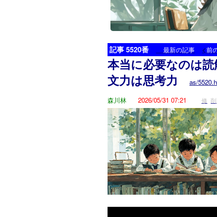
記事 5520番
<
最新の記事
前
本当に必要なのは読
文力は思考力
as/5520.h
森川林
2026/05/31 07:21
修
削