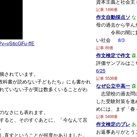
資本主義と社会主
記事 1496番
作文自動採点ソ
な
母の過去から
令和の闇に負
い社会
8/3
h?v=vS6cGFu-ffE
記事 89番
作文検定で作文
森
評価サンプルはこ
6/25
摘されています。
記事 5538番
. 教科書が読めない子どもたち』にも書かれ
なぜ公立中高一
森
れていない子が実は数多くいることがわ
志望校の過去問
した受験対策を進
めには、まず「春
のなさにも表れます。
記事 5498番
すると、そのすぐあとに、「今なんて言
作文検定のプレ
あ
。
お返事ありがとう
し直すということが何度かありました。