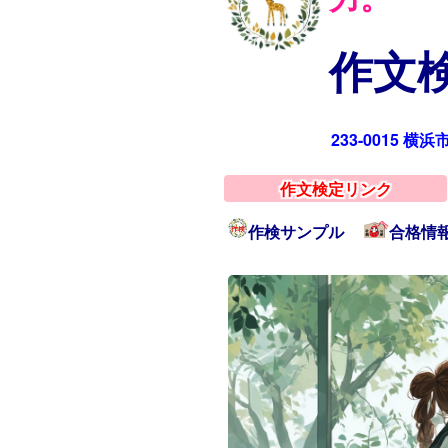
作文検
233-0015 横
作文検定リンク
作検サンプル
合格情