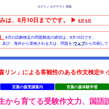
ログイン
ログアウト
登録
みは、8月10日までです。 ▶
8月
9月
日）
8月の読解検定の問題郵送の締切は、8月10日です。
方、及び、海外から受検される方は、問題を
ウェブ
から印刷して
森リン」による客観性のある作文検定® 小
言葉の森受講案内
言葉の森体験学習
年生から育てる受験作文力、国語