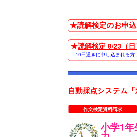
★読解検定のお申込
★
読解検定 8/23（
10日過ぎに申し込まれる
自動採点システム「
作文検定資料請求
小学1
力。