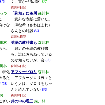
8/5
く、書かせる場所
8/7
森川林日記
っつ
「到知」に谷川
森川林
学んだ
意外な表紙に驚いた。
けな
澤穂希（さわほまれ）
さんとの対談
8/4
森川林日記
川林
英語の教科書も
森川林
ちら。
最近の英語の教科書
も、誰におもねっている
のか知らないが、会
8/3
川林
森川林日記
に特化
アフターゾロリ
森川林
めるた
アフターゾロリ云々と
4/28
いう人は、ゾロリをちゃ
んと読んでいない
8/3
お
森川林日記
ござい
井の中の理三
森川林