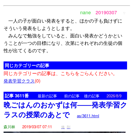
nane
20190307
▽
一人の子が面白い発表をすると、ほかの子も負けずに
そういう発表をしようとします。
みんなで勉強をしていると、面白い発表かどうかとい
うことが一つの目標になり、次第にそれぞれの生徒の個
性が出てくるのです。
同じカテゴリーの記事
同じカテゴリーの記事は、こちらをごらんください。
(0)
発表学習クラス
記事 3611番
<
>
最新の記事
前の記事
後の記事
2026/8/9
晩ごはんのおかずは何――発表学習ク
ラスの授業のあとで
as/3611.html
森川林
2019/03/07 07:11
修
削