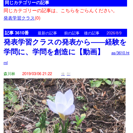
同じカテゴリーの記事
同じカテゴリーの記事は、こちらをごらんください。
(0)
発表学習クラス
記事 3610番
<
>
最新の記事
前の記事
後の記事
2026/8/9
発表学習クラスの発表から――経験を
学問に、学問を創造に【動画】
as/3610.ht
ml
森川林
2019/03/06 21:22
修
削