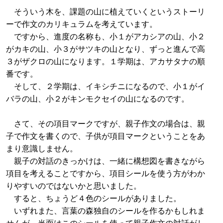
そういう木を、課題の山に植えていくというストーリ
ーで作文のカリキュラムを考えています。
ですから、進度の名称も、小１がアカシアの山、小２
がカキの山、小３がサツキの山となり、ずっと進んで高
３がザクロの山になります。１学期は、アカサタナの順
番です。
そして、２学期は、イキシチニになるので、小１がイ
バラの山、小２がキンモクセイの山になるのです。
さて、その項目マークですが、親子作文の場合は、親
子で作文を書くので、子供が項目マークということをあ
まり意識しません。
親子の対話のきっかけは、一緒に構想図を書きながら
項目を考えることですから、項目シールを使う方がわか
りやすいのではないかと思いました。
すると、ちょうど４色のシールがありました。
いずれまた、言葉の森独自のシールを作るかもしれま
せんが、当面はこのシールを使って親子作文の対話がし