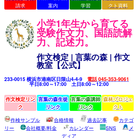
請求
案内
学習
クト資料
小学1年生から育てる
受験作文力、国語読解
力、記述力。
作文検定 | 言葉の森 | 作文
教室【公式】
233-0015 横浜市港南区日限山4-4-9
電話 045-353-9061
平日8:00～17:00 土日8:00～12:00
作文検定リン
言葉の森生徒
言葉の森講師
森林プロジェ
ク
リンク
リンク
クト
作検サンプル
合格情報
過去記事
カテゴ
リー
会社概要/料金
カレンダー
SNS
メ
ディア