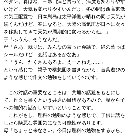
ペタン。春はね、三寒四温と言って、温度も変わりやす
いけど、天気も変わりやすいんだよ。冬の間は西高東低
の気圧配置で、日本列島は太平洋側が晴れの同じ天気が
続くんだけど、春になると、大陸の高気圧が日本に次々
を移動してきて天気が周期的に変わるからね。」
子「ふうん、そうなんだ」
母「さあ、残りは、みんなの言った会話で、緑の葉っぱ
シールだけど、会話はあるかなあ」
子「うん、たくさんあるよ。えーとねえ……」
という感じで、親子で構想図を書きながら、言葉遊びの
ような感じで作文の勉強をしていくのです。
この対話の重要なところは、共通の話題をもとにし
て、作文を書くという共通の目標があるので、親から子
への知的な話がしやすいということです。
これがもし、理科の勉強のような感じで、子供に話を
したら険悪な雰囲気になる可能性があります。
母「ちょっと来なさい。今日は理科の勉強をするから」