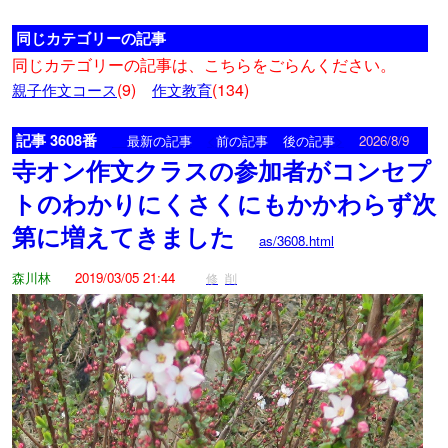
同じカテゴリーの記事
同じカテゴリーの記事は、こちらをごらんください。
(9)
(134)
親子作文コース
作文教育
記事 3608番
<
>
最新の記事
前の記事
後の記事
2026/8/9
寺オン作文クラスの参加者がコンセプ
トのわかりにくさくにもかかわらず次
第に増えてきました
as/3608.html
森川林
2019/03/05 21:44
修
削