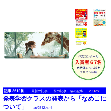
記事 3612番
<
>
最新の記事
前の記事
後の記事
2026/8/9
発表学習クラスの発表から「なめこに
ついて」
as/3612.html