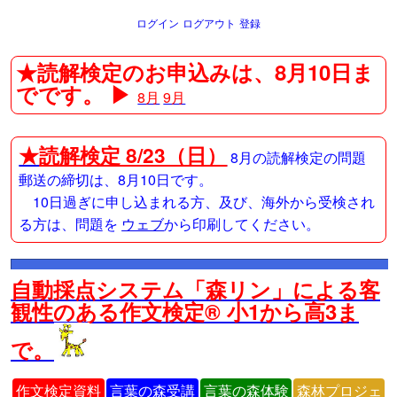
ログイン
ログアウト
登録
★読解検定のお申込みは、8月10日ま
でです。 ▶
8月
9月
★
読解検定 8/23（日）
8月の読解検定の問題
郵送の締切は、8月10日です。
10日過ぎに申し込まれる方、及び、海外から受検され
る方は、問題を
ウェブ
から印刷してください。
自動採点システム「森リン」による客
観性のある作文検定® 小1から高3ま
で。
作文検定資料
言葉の森受講
言葉の森体験
森林プロジェ