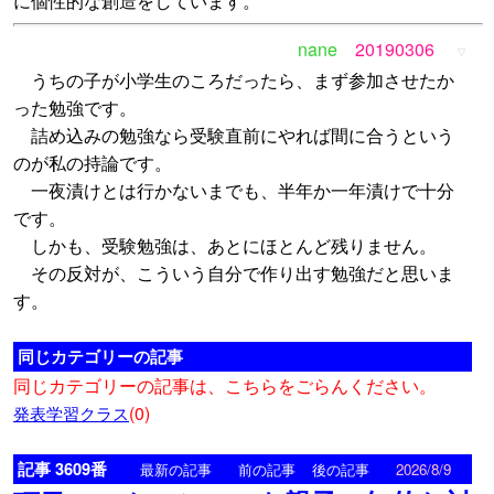
に個性的な創造をしています。
nane
20190306
▽
うちの子が小学生のころだったら、まず参加させたか
った勉強です。
詰め込みの勉強なら受験直前にやれば間に合うという
のが私の持論です。
一夜漬けとは行かないまでも、半年か一年漬けで十分
です。
しかも、受験勉強は、あとにほとんど残りません。
その反対が、こういう自分で作り出す勉強だと思いま
す。
同じカテゴリーの記事
同じカテゴリーの記事は、こちらをごらんください。
(0)
発表学習クラス
記事 3609番
<
>
最新の記事
前の記事
後の記事
2026/8/9