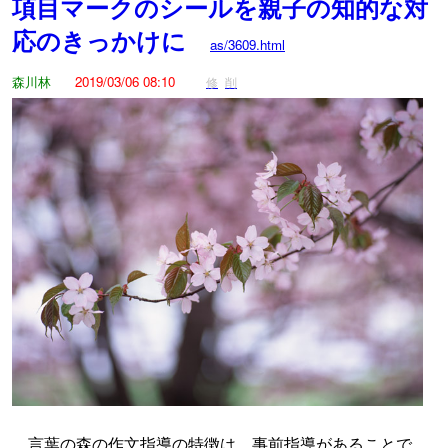
項目マークのシールを親子の知的な対
応のきっかけに
as/3609.html
森川林
2019/03/06 08:10
修
削
言葉の森の作文指導の特徴は、事前指導があることで