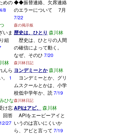
ための
◆◆振替連絡、欠席連絡
4/8
のエラーについて 7月
7/22
つ
森の掲示板
ざいま
歴史は、ひとり
森川林
取り組
歴史は、ひとりの人間
7
の確信によって動く。
なぜ、そのひ
7/20
川林
森川林日記
れんら
ヨンデミーとか
森川林
い。
1
ヨンデミーとか、グリ
ムスクールとかは、小学
校低中学年か、読
7/19
みひな
森川林日記
受け忘
APIはアピ、
森川林
。回答
APIをエーピーアイと
12/27
いうのは言いにくいか
ら、アピと言って
7/19