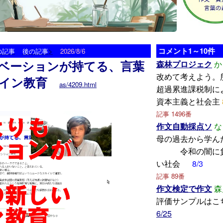
>
コメント1～10件
の記事
後の記事
2026/8/6
ベーションが持てる、言葉
森林プロジェク
か
改めて考えよう。
イン教育
as/4209.html
超過累進課税制に
資本主義と社会主
記事 1496番
作文自動採点ソ
な
母の過去から
令和の闇に負
い社会
8/3
記事 89番
作文検定で作文
森
評価サンプルはこ
6/25