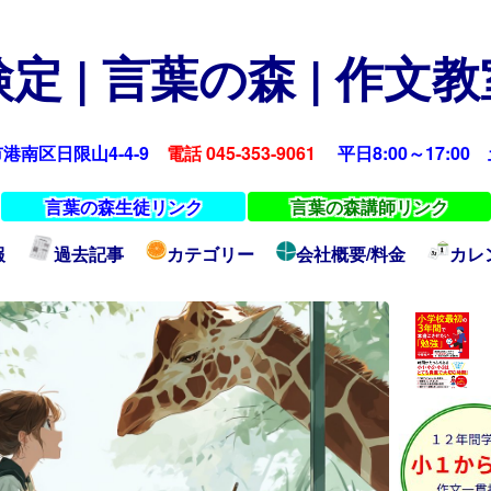
定 | 言葉の森 | 作文
浜市港南区日限山4-4-9
電話 045-353-9061
平日8:00～17:00 土
言葉の森生徒リンク
言葉の森講師リンク
報
過去記事
カテゴリー
会社概要/料金
カレ