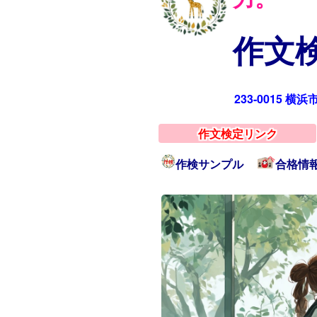
作文検
233-0015 横
作文検定リンク
作検サンプル
合格情