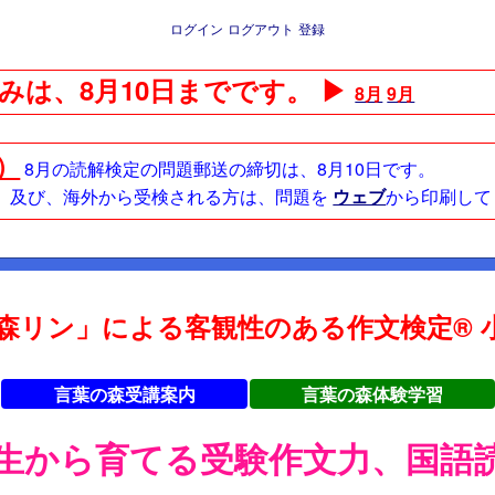
ログイン
ログアウト
登録
みは、8月10日までです。 ▶
8月
9月
日）
8月の読解検定の問題郵送の締切は、8月10日です。
方、及び、海外から受検される方は、問題を
ウェブ
から印刷して
森リン」による客観性のある作文検定® 小
言葉の森受講案内
言葉の森体験学習
年生から育てる受験作文力、国語