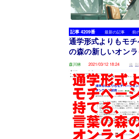
記事 4209番
<
最新の記事
前
通学形式よりもモチ
の森の新しいオンラ
森川林
2021/03/12 18:24
修
削