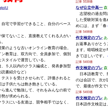
記事 5538番
なぜ公立中高一
森
qtoiU
志望校の過去問
した受験対策を進
、自宅で学習ができること、自分のペース
めには、まず「春
記事 5498番
が保てないこと、直接教えてくれる人がい
作文検定のプレ
あ
る。
お返事ありがとう
授業のような古いオンライン教育の場合。
ます。暗唱検定が
イン教育は、双方向で、全員参加で、個別
きてほしいです。
なスタイルで運営している。
記事 5493番
は、５人以内のクラス編成と、発表参加型
作文検定のプレ
森
の読書紹介など）
日本語教育で、
、テストを受けさせられて、評価されると
のは会話で、次が
実は子供たちは飽き飽きしている。
で、最後が作文で
から進んで勉強して、それをみんなの前で
記事 5493番
姿勢が求められる。
作文検定のプレ
あ
クラスにいる友達は、競争相手ではなく、
日本語作文検定は