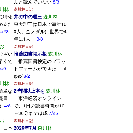
んと読んでいない
8/3
川林
森川林日記
に特化
井の中の理三
森川林
めるた
東大理三は日本で毎年10
4/28
0人、金メダルは世界で4
年に1人。
8/3
お
森川林日記
ござい
推薦図書掲示板
森川林
早くで
推薦図書検定のプラッ
4/9
トフォームができた。 ht
tps:/
8/2
川林
森川林日記
簡単な
2時間以上本を
森川林
読書
東洋経済オンライン
す
4/8
で、1日の読書時間が10
～30分までは成
7/25
お
森川林日記
、日本
2026年7月
森川林