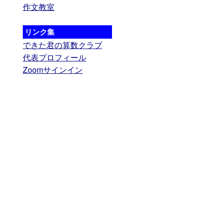
作文教室
リンク集
できた君の算数クラブ
代表プロフィール
Zoomサインイン