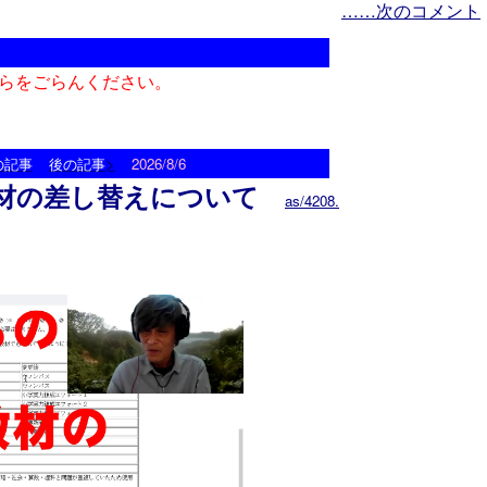
……次のコメント
らをごらんください。
>
の記事
後の記事
2026/8/6
材の差し替えについて
as/4208.