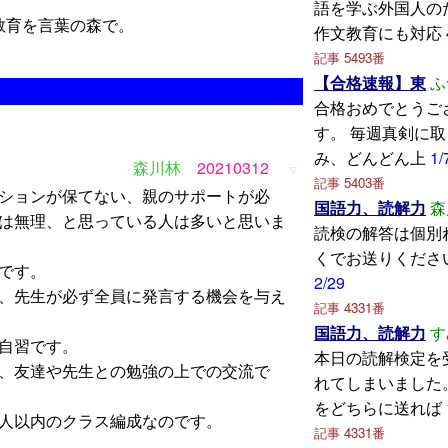
語を学ぶ外国人の
教育を言葉の森で。
作文教育にも対応
記事 5493番
【合格速報】東
ふ
合格おめでとうご
す。 毎週真剣に
み、どんどん上
1/
森川林
20210312
▽
記事 5403番
ションが保てない、親のサポートが必
国語力、読解力
森
は無理、と思っている人は多いと思いま
読検の解答は個別
くでお送りくださ
です。
2/29
、先生が必ず全員に発言する機会を与え
記事 4331番
国語力、読解力
す
自習です。
本日の読解検定を
、友達や先生との勉強の上での交流で
れてしまいました
をどちらに送れば
人以内のクラス編成なのです。
記事 4331番