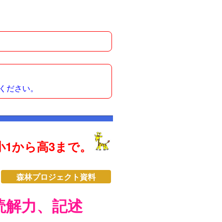
ください。
1から高3まで。
森林プロジェクト資料
読解力、記述