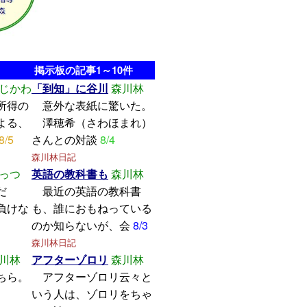
掲示板の記事1～10件
じかわ
「到知」に谷川
森川林
所得の
意外な表紙に驚いた。
よる、
澤穂希（さわほまれ）
8/5
さんとの対談
8/4
森川林日記
っつ
英語の教科書も
森川林
学んだ
最近の英語の教科書
けな
も、誰におもねっている
のか知らないが、会
8/3
森川林日記
川林
アフターゾロリ
森川林
ちら。
アフターゾロリ云々と
いう人は、ゾロリをちゃ