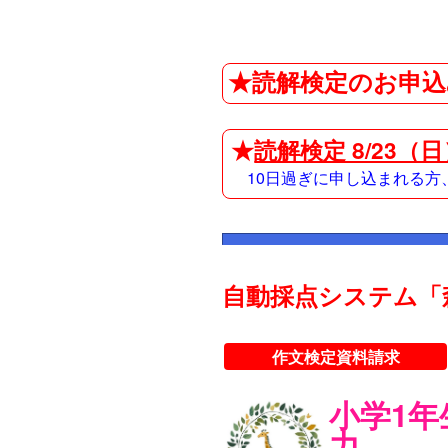
★読解検定のお申込
★
読解検定 8/23（
10日過ぎに申し込まれる
自動採点システム「
作文検定資料請求
小学1
力。