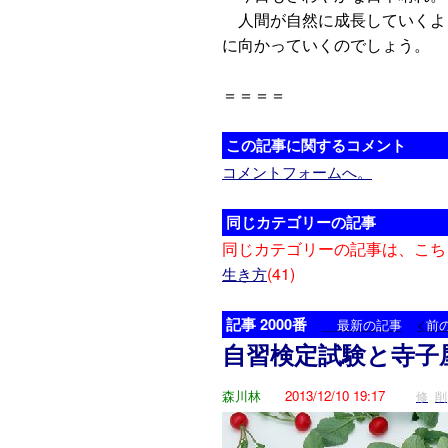
人間が自然に成長していくよ
に向かっていくのでしょう。
＝＝＝＝
この記事に関するコメント
コメントフォームへ。
同じカテゴリーの記事
同じカテゴリーの記事は、こち
(41)
生き方
記事 2000番
<
最新の記事
前
自習検定試験と寺子
森川林
2013/12/10 19:17
修
削