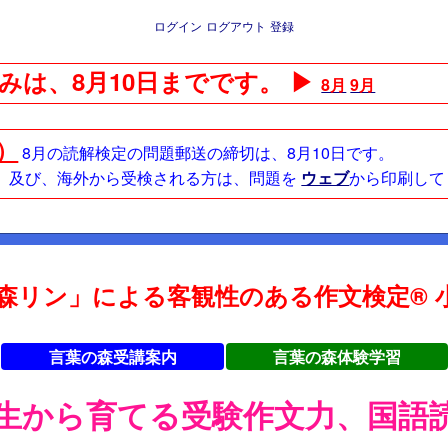
ログイン
ログアウト
登録
みは、8月10日までです。 ▶
8月
9月
日）
8月の読解検定の問題郵送の締切は、8月10日です。
方、及び、海外から受検される方は、問題を
ウェブ
から印刷して
森リン」による客観性のある作文検定® 小
言葉の森受講案内
言葉の森体験学習
年生から育てる受験作文力、国語