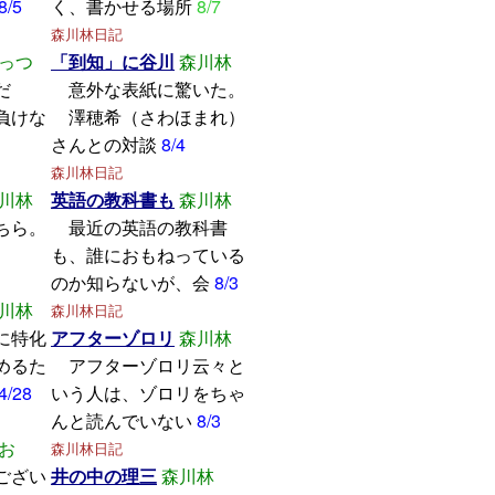
8/5
く、書かせる場所
8/7
森川林日記
っつ
「到知」に谷川
森川林
学んだ
意外な表紙に驚いた。
けな
澤穂希（さわほまれ）
さんとの対談
8/4
森川林日記
川林
英語の教科書も
森川林
ちら。
最近の英語の教科書
も、誰におもねっている
のか知らないが、会
8/3
川林
森川林日記
に特化
アフターゾロリ
森川林
めるた
アフターゾロリ云々と
4/28
いう人は、ゾロリをちゃ
んと読んでいない
8/3
お
森川林日記
ござい
井の中の理三
森川林