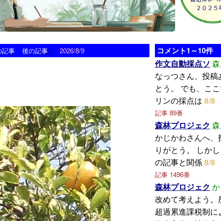
>
コメント1～10件
の記事
後の記事
2026/8/9
作文自動採点ソ
森
なっつさん、投稿
とう。 でも、こ
リンの採点は
8/8
記事 89番
森林プロジェク
森
かじかわさんへ、
りがとう。 しか
の記事と関係
8/8
記事 1496番
森林プロジェク
か
改めて考えよう。
超過累進課税制に