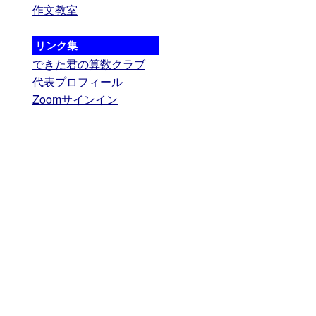
作文教室
リンク集
できた君の算数クラブ
代表プロフィール
Zoomサインイン