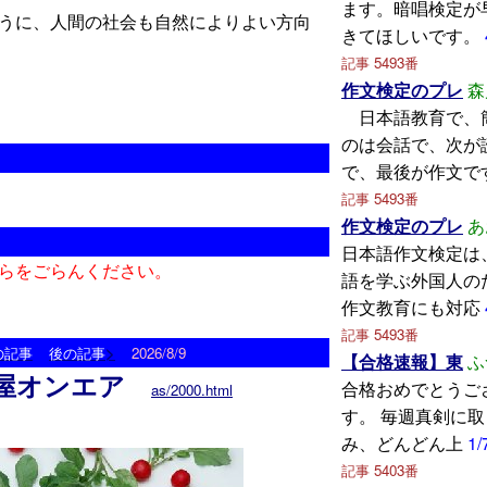
ます。暗唱検定が
うに、人間の社会も自然によりよい方向
きてほしいです。
記事 5493番
作文検定のプレ
森
日本語教育で、
のは会話で、次が
で、最後が作文で
記事 5493番
作文検定のプレ
あ
日本語作文検定は
らをごらんください。
語を学ぶ外国人の
作文教育にも対応
記事 5493番
>
の記事
後の記事
2026/8/9
【合格速報】東
ふ
屋オンエア
合格おめでとうご
as/2000.html
す。 毎週真剣に
み、どんどん上
1/
記事 5403番