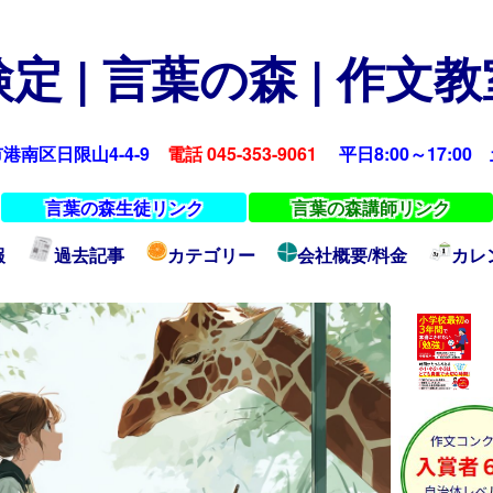
定 | 言葉の森 | 作文
浜市港南区日限山4-4-9
電話 045-353-9061
平日8:00～17:00 土
言葉の森生徒リンク
言葉の森講師リンク
報
過去記事
カテゴリー
会社概要/料金
カレ