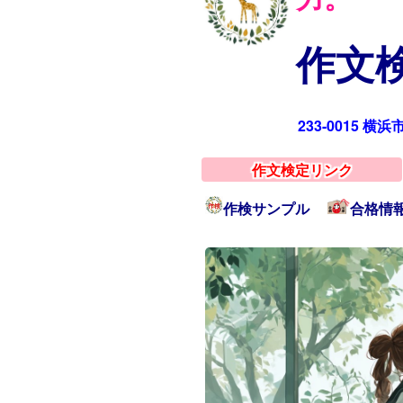
作文検
233-0015 横
作文検定リンク
作検サンプル
合格情