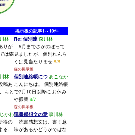
掲示板の記事1～10件
川林
Re: 個別連
森川林
ありが
5月までさかのぼって
こでは森
見ましたが、個別れんら
くは見当たりませ
8/8
森の掲示板
川林
個別連絡帳につ
あこなか
投稿あ
こんにちは。 個別連絡帳
し、もと
で7月10日以降に お休み
や振替
8/7
森の掲示板
じかわ
読書感想文の意
森川林
所得の
読書感想文は、書く意
よる、
味があるかどうかではな