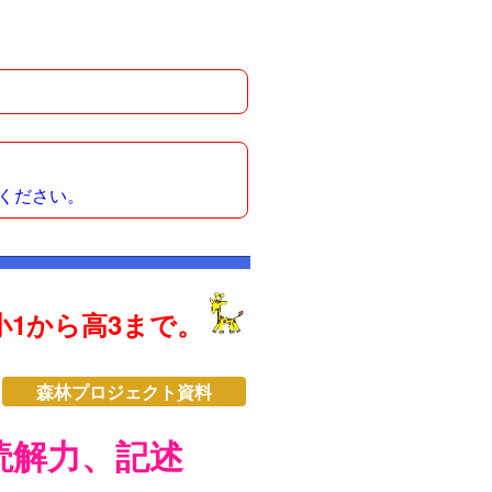
ください。
1から高3まで。
森林プロジェクト資料
読解力、記述