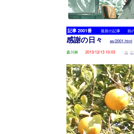
記事 2001番
<
最新の記事
前
感謝の日々
as/2001.html
森川林
2013/12/13 10:03
修
削