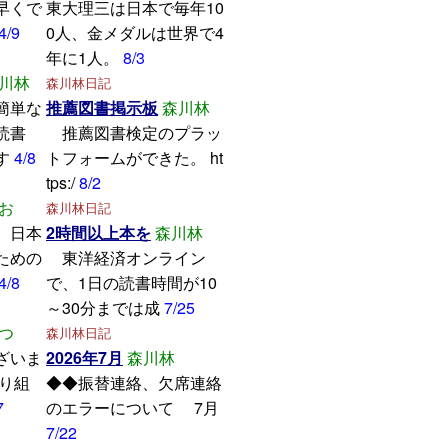
早くで
東大理三は日本で毎年10
4/9
0人、金メダルは世界で4
年に1人。
8/3
川林
森川林日記
簡単な
推薦図書掲示板
森川林
読書
推薦図書検定のプラッ
す
4/8
トフォームができた。 ht
tps:/
8/2
お
森川林日記
、日本
2時間以上本を
森川林
ための
東洋経済オンライン
4/8
で、1日の読書時間が10
～30分までは成
7/25
つ
森川林日記
ざいま
2026年7月
森川林
取り組
◆◆振替連絡、欠席連絡
7
のエラーについて 7月
7/22