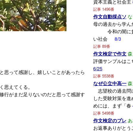
資本主義と社会主
記事 1496番
作文自動採点ソ
な
母の過去から
令和の闇に負
い社会
8/3
記事 89番
作文検定で作文
森
評価サンプルはこ
6/25
と思って感謝し、嬉しいことがあったら
記事 5538番
なぜ公立中高一
森
く思えてくる。
志望校の過去問
修行がまだ足りないのだと思って感謝す
した受験対策を進
めには、まず「春
記事 5498番
作文検定のプレ
あ
お返事ありがとう