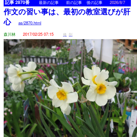
記事 2870番
<
>
最新の記事
前の記事
後の記事
2026/8/7
作文の習い事は、最初の教室選びが肝
心
as/2870.html
森川林
2017/02/25 07:15
修
削