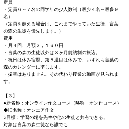
定員
・定員６～７名の同学年の少人数制（最少４名～最多９
名）
（定員を超える場合は、これまでやっていた生徒、言葉
の森の生徒を優先します。）
費用
・月４回、月額２，１６０円
・言葉の森の生徒以外は３ヶ月前納制の振込。
・祝日は休み宿題、第５週目は休みで、いずれも言葉の
森のカレンダーに準じます。
・振替はありません。その代わり授業の動画が見られま
す。
【３】
●新名称：オンライン作文コース（略称：オン作コース）
◆旧名称：オンエア作文
○目標：学習の場を先生や他の生徒と共有できる。
対象は言葉の森生徒なら誰でも