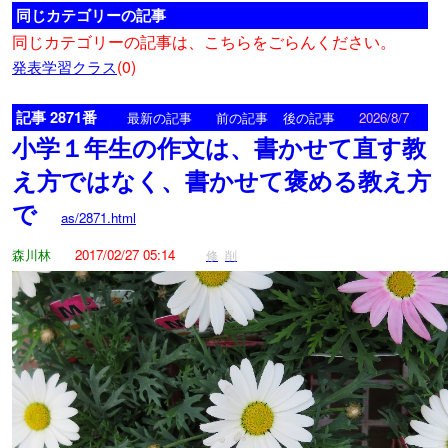
同じカテゴリーの記事
同じカテゴリーの記事は、こちらをごらんください。
(0)
発表学習クラス
記事 2871番
<
>
最新の記事
前の記事
後の記事
2026/8/7
小学１年生の作文は、書かせて直す教
え方ではなく、書かせて褒める教え方
で
as/2871.html
森川林
2017/02/27 05:14
修
削