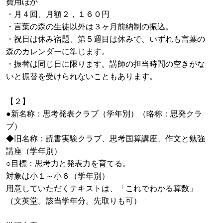
費用ほか
・月４回、月額２，１６０円
・言葉の森の生徒以外は３ヶ月前納制の振込。
・祝日は休み宿題、第５週目は休みで、いずれも言葉の
森のカレンダーに準じます。
・振替は同じ日に限ります。講師の担当時間の空きがな
いと振替を受けられないこともあります。
【２】
●新名称：思考発表クラブ（学年別）（略称：思発クラ
ブ）
◆旧名称：読書実験クラブ、思考国算講座、作文と勉強
講座（学年別）
○目標：思考力と発表力を育てる。
対象は小１～小６（学年別）
用意していただくテキストは、「これでわかる算数」
（文英堂。該当学年分。先取りも可）