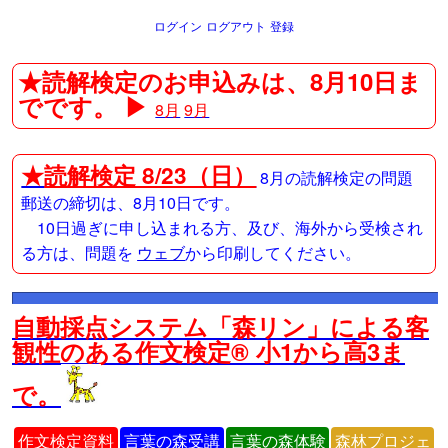
ログイン
ログアウト
登録
★読解検定のお申込みは、8月10日ま
でです。 ▶
8月
9月
★
読解検定 8/23（日）
8月の読解検定の問題
郵送の締切は、8月10日です。
10日過ぎに申し込まれる方、及び、海外から受検され
る方は、問題を
ウェブ
から印刷してください。
自動採点システム「森リン」による客
観性のある作文検定® 小1から高3ま
で。
作文検定資料
言葉の森受講
言葉の森体験
森林プロジェ