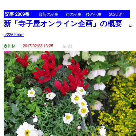
記事 2869番
<
>
最新の記事
前の記事
後の記事
2026/8/7
新「寺子屋オンライン企画」の概要
a
s/2869.html
森川林
2017/02/23 13:25
修
削