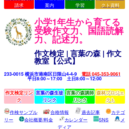
請求
案内
学習
クト資料
小学1年生から育てる
受験作文力、国語読解
力、記述力。
作文検定 | 言葉の森 | 作文
教室【公式】
233-0015 横浜市港南区日限山4-4-9
電話 045-353-9061
平日8:00～17:00 土日8:00～12:00
作文検定リン
言葉の森生徒
言葉の森講師
森林プロジェ
ク
リンク
リンク
クト
作検サンプル
合格情報
過去記事
カテゴ
リー
会社概要/料金
カレンダー
SNS
メ
ディア