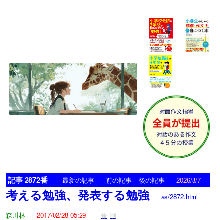
記事 2872番
<
>
最新の記事
前の記事
後の記事
2026/8/7
考える勉強、発表する勉強
as/2872.html
森川林
2017/02/28 05:29
修
削