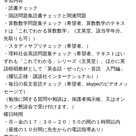
学習内容
・読書チェック
・国語問題集読書チェックと関連問題
・算数数学問題集チェック（希望者。算数数学のテキス
トは「これでわかる算数数学」（文英堂。該当学年分。
先取りも可））
・スタディサプリチェック（希望者。）
・理科社会英語問題集チェック（希望者。テキストはい
ずれも「これでわかる」シリーズ（文英堂）。ほかに英
語暗唱教材として「英会話・ぜったい・音読 入門編」
（國弘正雄・講談社インターナショナル））
・毎日の長文音読チェック（希望者。skypeのビデオメッ
セージで）
（勉強に関する質問や相談は、保護者掲示板、又はオン
ライン懇談会で受け付けます。）
曜日時間
・月～金の１７：３０～２０：５０の間の１時間以内
（最後の１０分間に先生からの電話指導あり）