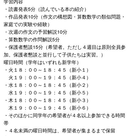
学習内容
・読書発表5分（読んでいる本の紹介）
・作品発表10分（作文の構想図・算数数学の類似問題・
家庭での実験や経験）
・次週の作文の予習解説10分
・算数数学の作問解説5分
・保護者懇談15分（希望者。ただし４週目は原則全員参
加。保護者懇談と並行して子供たちは実習。）
曜日時間（学年はいずれも新学年）
・火１８：００～１８：４５（新小１）
火１９：００～１９：４５（新小４）
・水１８：００～１８：４５（新小２）
水１９：００～１９：４５（新小５）
・木１８：００～１８：４５（新小３）
木１９：００～１９：４５（新小６）
・そのほかに同学年の希望者が４名以上参加できる時間
帯
・４名未満の曜日時間は、希望者が集まるまで保留