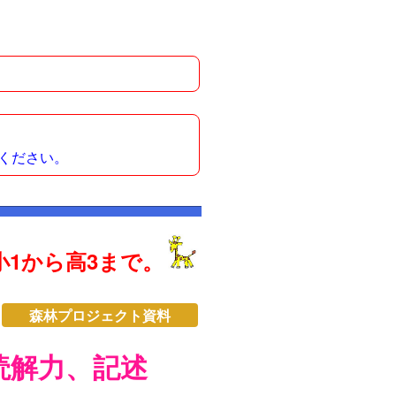
ください。
1から高3まで。
森林プロジェクト資料
読解力、記述