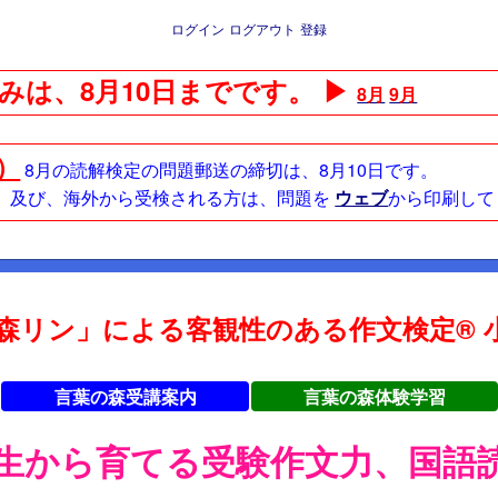
ログイン
ログアウト
登録
みは、8月10日までです。 ▶
8月
9月
日）
8月の読解検定の問題郵送の締切は、8月10日です。
方、及び、海外から受検される方は、問題を
ウェブ
から印刷して
森リン」による客観性のある作文検定® 小
言葉の森受講案内
言葉の森体験学習
年生から育てる受験作文力、国語