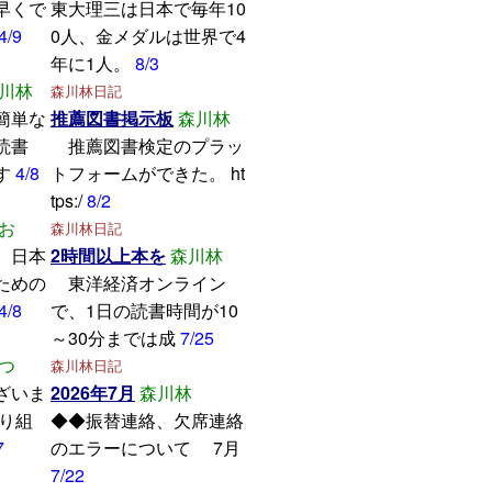
早くで
東大理三は日本で毎年10
4/9
0人、金メダルは世界で4
年に1人。
8/3
川林
森川林日記
簡単な
推薦図書掲示板
森川林
読書
推薦図書検定のプラッ
す
4/8
トフォームができた。 ht
tps:/
8/2
お
森川林日記
、日本
2時間以上本を
森川林
ための
東洋経済オンライン
4/8
で、1日の読書時間が10
～30分までは成
7/25
つ
森川林日記
ざいま
2026年7月
森川林
取り組
◆◆振替連絡、欠席連絡
7
のエラーについて 7月
7/22