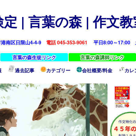
定 | 言葉の森 | 作文
浜市港南区日限山4-4-9
電話 045-353-9061
平日8:00～17:00 土
言葉の森生徒リンク
言葉の森講師リンク
報
過去記事
カテゴリー
会社概要/料金
カレ