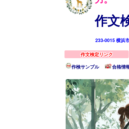
作文検
233-0015 横
作文検定リンク
作検サンプル
合格情