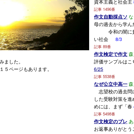
資本主義と社会主
記事 1496番
作文自動採点ソ
な
母の過去から
令和の闇に負
い社会
8/3
記事 89番
作文検定で作文
森
みました。
評価サンプルはこ
１５ページもあります。
6/25
記事 5538番
なぜ公立中高一
森
志望校の過去問
した受験対策を進
めには、まず「春
記事 5498番
作文検定のプレ
あ
お返事ありがとう