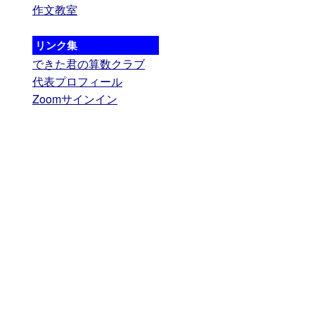
作文教室
リンク集
できた君の算数クラブ
代表プロフィール
Zoomサインイン