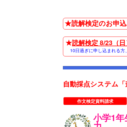
★読解検定のお申込
★
読解検定 8/23（
10日過ぎに申し込まれる
自動採点システム「
作文検定資料請求
小学1
力。