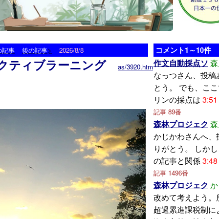
>
コメント1～10件
の記事
後の記事
2026/8/8
クティブラーニング
作文自動採点ソ
森
as/3920.htm
なっつさん、投稿
とう。 でも、こ
リンの採点は
3:51
記事 89番
森林プロジェク
森
かじかわさんへ、
りがとう。 しか
の記事と関係
3:48
記事 1496番
森林プロジェク
か
改めて考えよう。
超過累進課税制に