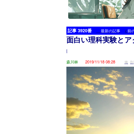
記事 3920番
<
最新の記事
前
面白い理科実験とア
l
森川林
2019/11/18 08:28
修
削