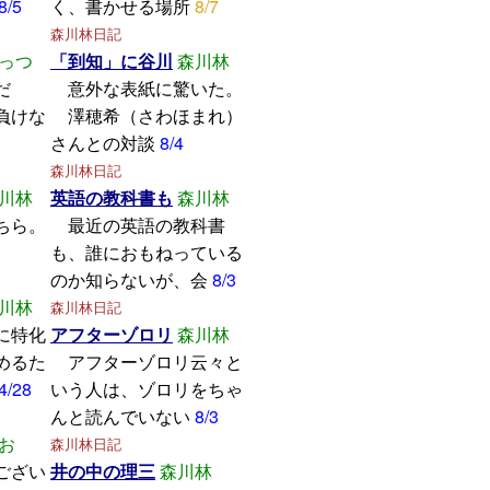
8/5
く、書かせる場所
8/7
森川林日記
っつ
「到知」に谷川
森川林
学んだ
意外な表紙に驚いた。
けな
澤穂希（さわほまれ）
さんとの対談
8/4
森川林日記
川林
英語の教科書も
森川林
ちら。
最近の英語の教科書
も、誰におもねっている
のか知らないが、会
8/3
川林
森川林日記
に特化
アフターゾロリ
森川林
めるた
アフターゾロリ云々と
4/28
いう人は、ゾロリをちゃ
んと読んでいない
8/3
お
森川林日記
ござい
井の中の理三
森川林