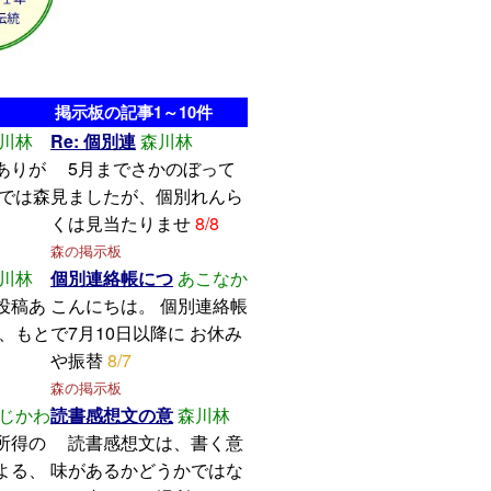
掲示板の記事1～10件
川林
Re: 個別連
森川林
ありが
5月までさかのぼって
こでは森
見ましたが、個別れんら
くは見当たりませ
8/8
森の掲示板
川林
個別連絡帳につ
あこなか
投稿あ
こんにちは。 個別連絡帳
し、もと
で7月10日以降に お休み
や振替
8/7
森の掲示板
じかわ
読書感想文の意
森川林
所得の
読書感想文は、書く意
よる、
味があるかどうかではな