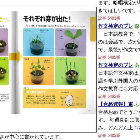
ます。暗唱検定が
きてほしいです。
記事 5493番
作文検定のプレ
森
日本語教育で、
のは会話で、次が
で、最後が作文で
記事 5493番
作文検定のプレ
あ
日本語作文検定は
語を学ぶ外国人の
作文教育にも対応
記事 5493番
【合格速報】東
ふ
合格おめでとうご
す。 毎週真剣に
み、どんどん上
1/
記事 5403番
さが中心に書かれています。