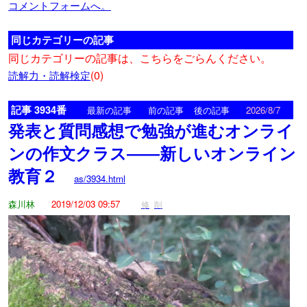
コメントフォームへ。
同じカテゴリーの記事
同じカテゴリーの記事は、こちらをごらんください。
(0)
読解力・読解検定
記事 3934番
<
>
最新の記事
前の記事
後の記事
2026/8/7
発表と質問感想で勉強が進むオンライ
ンの作文クラス――新しいオンライン
教育２
as/3934.html
森川林
2019/12/03 09:57
修
削