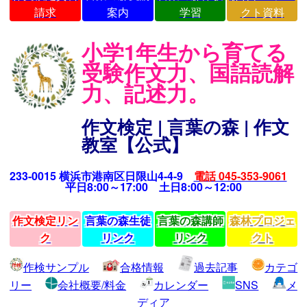
請求
案内
学習
クト資料
小学1年生から育てる
受験作文力、国語読解
力、記述力。
作文検定 | 言葉の森 | 作文
教室【公式】
233-0015 横浜市港南区日限山4-4-9
電話 045-353-9061
平日8:00～17:00 土日8:00～12:00
作文検定リン
言葉の森生徒
言葉の森講師
森林プロジェ
ク
リンク
リンク
クト
作検サンプル
合格情報
過去記事
カテゴ
リー
会社概要/料金
カレンダー
SNS
メ
ディア