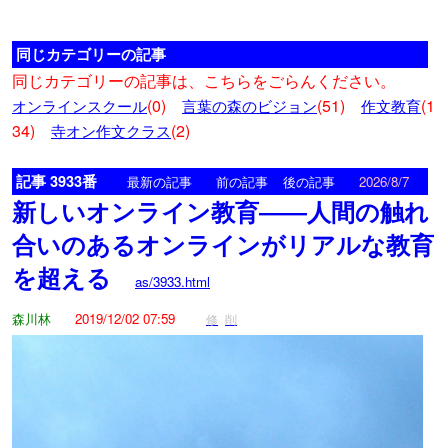
同じカテゴリーの記事
同じカテゴリーの記事は、こちらをごらんください。
(0)
(51)
(1
オンラインスクール
言葉の森のビジョン
作文教育
34)
(2)
寺オン作文クラス
記事 3933番
<
>
最新の記事
前の記事
後の記事
2026/8/7
新しいオンライン教育――人間の触れ
合いのあるオンラインがリアルな教育
を超える
as/3933.html
森川林
2019/12/02 07:59
修
削