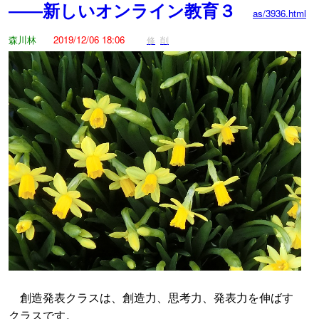
――新しいオンライン教育３
as/3936.html
森川林
2019/12/06 18:06
修
削
創造発表クラスは、創造力、思考力、発表力を伸ばす
クラスです。