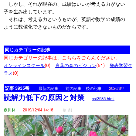
しかし、それが現在の、成績はいいが考える力がない
子を生み出しています。
それは、考える力というものが、英語や数学の成績の
ように数値化できないものだからです。
同じカテゴリーの記事
同じカテゴリーの記事は、こちらをごらんください。
(0)
(51)
オンラインスクール
言葉の森のビジョン
発表学習ク
(0)
ラス
記事 3935番
<
>
最新の記事
前の記事
後の記事
2026/8/7
読解力低下の原因と対策
as/3935.html
森川林
2019/12/04 14:18
修
削