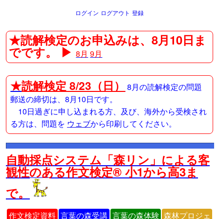
ログイン
ログアウト
登録
★読解検定のお申込みは、8月10日ま
でです。 ▶
8月
9月
★
読解検定 8/23（日）
8月の読解検定の問題
郵送の締切は、8月10日です。
10日過ぎに申し込まれる方、及び、海外から受検され
る方は、問題を
ウェブ
から印刷してください。
自動採点システム「森リン」による客
観性のある作文検定® 小1から高3ま
で。
作文検定資料
言葉の森受講
言葉の森体験
森林プロジェ