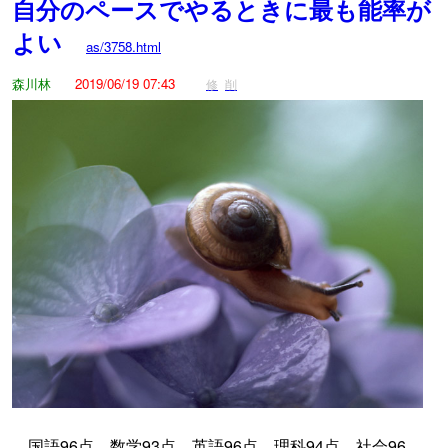
自分のペースでやるときに最も能率が
よい
as/3758.html
森川林
2019/06/19 07:43
修
削
国語96点、数学93点、英語96点、理科94点、社会96