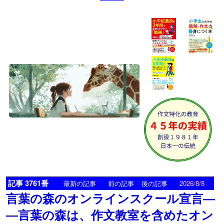
記事 3761番
<
>
最新の記事
前の記事
後の記事
2026/8/8
言葉の森のオンラインスクール宣言―
―言葉の森は、作文教室を含めたオン