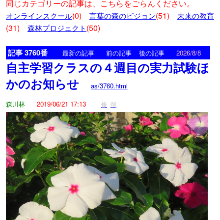
同じカテゴリーの記事は、こちらをごらんください。
(0)
(51)
オンラインスクール
言葉の森のビジョン
未来の教育
(31)
(50)
森林プロジェクト
記事 3760番
<
>
最新の記事
前の記事
後の記事
2026/8/8
自主学習クラスの４週目の実力試験ほ
かのお知らせ
as/3760.html
森川林
2019/06/21 17:13
修
削