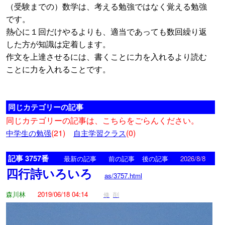
（受験までの）数学は、考える勉強ではなく覚える勉強
です。
熱心に１回だけやるよりも、適当であっても数回繰り返
した方が知識は定着します。
作文を上達させるには、書くことに力を入れるより読む
ことに力を入れることです。
同じカテゴリーの記事
同じカテゴリーの記事は、こちらをごらんください。
(21)
(0)
中学生の勉强
自主学習クラス
記事 3757番
<
>
最新の記事
前の記事
後の記事
2026/8/8
四行詩いろいろ
as/3757.html
森川林
2019/06/18 04:14
修
削