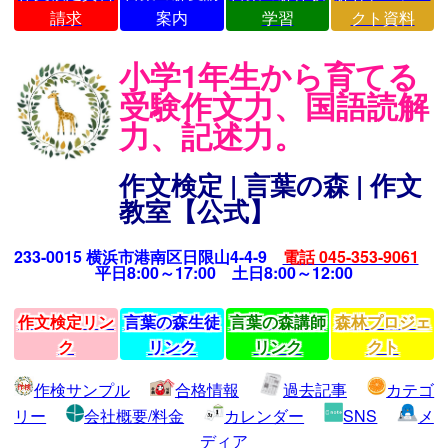
請求
案内
学習
クト資料
小学1年生から育てる
受験作文力、国語読解
力、記述力。
作文検定 | 言葉の森 | 作文
教室【公式】
233-0015 横浜市港南区日限山4-4-9
電話 045-353-9061
平日8:00～17:00 土日8:00～12:00
作文検定リン
言葉の森生徒
言葉の森講師
森林プロジェ
ク
リンク
リンク
クト
作検サンプル
合格情報
過去記事
カテゴ
リー
会社概要/料金
カレンダー
SNS
メ
ディア