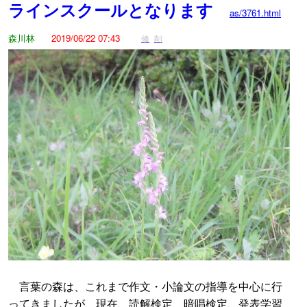
ラインスクールとなります
as/3761.html
森川林
2019/06/22 07:43
修
削
言葉の森は、これまで作文・小論文の指導を中心に行
ってきましたが、現在、読解検定、暗唱検定、発表学習