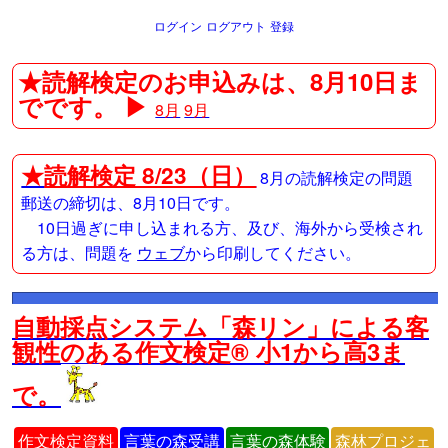
ログイン
ログアウト
登録
★読解検定のお申込みは、8月10日ま
でです。 ▶
8月
9月
★
読解検定 8/23（日）
8月の読解検定の問題
郵送の締切は、8月10日です。
10日過ぎに申し込まれる方、及び、海外から受検され
る方は、問題を
ウェブ
から印刷してください。
自動採点システム「森リン」による客
観性のある作文検定® 小1から高3ま
で。
作文検定資料
言葉の森受講
言葉の森体験
森林プロジェ