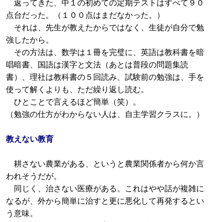
返ってきた、中１の初めての定期テストはすべて９０
点台だった。（１００点はまだなかった。）
それは、先生が教えたからではなく、生徒が自分で勉
強したから。
その方法は、数学は１冊を完璧に、英語は教科書を暗
唱暗書、国語は漢字と文法（あとは普段の問題集読
書）、理社は教科書の５回読み、試験前の勉強は、手を
使って解くよりも、ただ繰り返し読む。
ひとことで言えるほど簡単（笑）。
（勉強の仕方がわからない人は、自主学習クラスに。）
教えない教育
耕さない農業がある、というと農業関係者から何か言
われそうだが。
同じく、治さない医療がある。これはやや話が複雑に
なるが、外から簡単に治すと更に悪化して再発するとい
う意味。