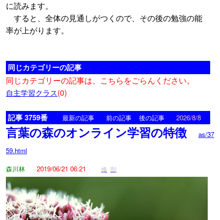
に読みます。
すると、全体の見通しがつくので、その後の勉強の能
率が上がります。
同じカテゴリーの記事
同じカテゴリーの記事は、こちらをごらんください。
(0)
自主学習クラス
記事 3759番
<
>
最新の記事
前の記事
後の記事
2026/8/8
言葉の森のオンライン学習の特徴
as/37
59.html
森川林
2019/06/21 06:21
修
削