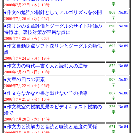
字
2006年7月27日（木）10時
●
作文の勉強の指針としてアルゴリズムを公開
868
No.91
字
2006年7月26日（水）05時
●
森リンの文章評価とグーグルのサイト評価の
690
No.90
字
特徴は、裏技対策が容易な点に
2006年7月25日（火）06時
●
作文自動採点ソフト森リンとグーグルの類似
692
No.89
字
点
2006年7月24日（月）19時
●
作文力の時代—書く人と読む人の逆転
872
No.88
字
2006年7月23日（日）10時
●
文章の四つの要素
907
No.87
字
2006年7月22日（土）06時
●
作文をなかなか書き出せない子の指導
867
No.86
字
2006年7月21日（金）16時
●
作文教室の授業風景をビデオキャスト授業の
226
No.85
字
渚で
2006年7月20日（木）14時
●
作文力と読解力と音読と聴読と速度の関係
671
No.84
字
2006年7月19日（水）19時