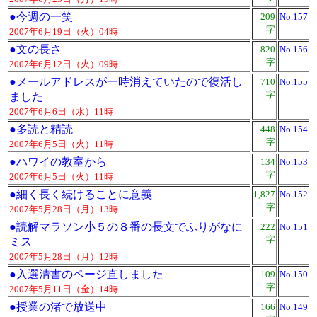
●
今週の一笑
209
No.157
字
2007年6月19日（火）04時
●
文の長さ
820
No.156
字
2007年6月12日（火）09時
●
メールアドレスが一時消えていたので復活し
710
No.155
字
ました
2007年6月6日（水）11時
●
多読と精読
448
No.154
字
2007年6月5日（火）11時
●
ハワイの教室から
134
No.153
字
2007年6月5日（火）11時
●
細く長く続けることに意義
1,827
No.152
字
2007年5月28日（月）13時
●
読解マラソン小５の８番の長文でふりがなに
222
No.151
字
ミス
2007年5月28日（月）12時
●
入選清書のページ直しました
109
No.150
字
2007年5月11日（金）14時
●
授業の渚で放送中
166
No.149