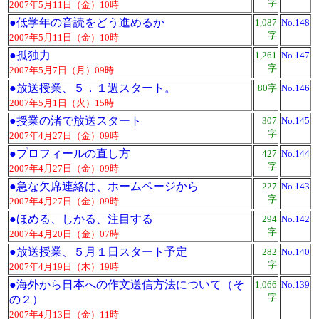
字
2007年5月11日（金）10時
●
低学年の音読をどう進めるか
1,087
No.148
字
2007年5月11日（金）10時
●
孤独力
1,261
No.147
字
2007年5月7日（月）09時
●
放送授業、５．１週スタート。
80字
No.146
2007年5月1日（火）15時
●
授業の渚で放送スタート
307
No.145
字
2007年4月27日（金）09時
●
プロフィールの直し方
427
No.144
字
2007年4月27日（金）09時
●
急な欠席連絡は、ホームページから
227
No.143
字
2007年4月27日（金）09時
●
ほめる、しかる、注目する
294
No.142
字
2007年4月20日（金）07時
●
放送授業、５月１日スタート予定
282
No.140
字
2007年4月19日（木）19時
●
海外から日本への作文送信方法について（そ
1,066
No.139
字
の２）
2007年4月13日（金）11時