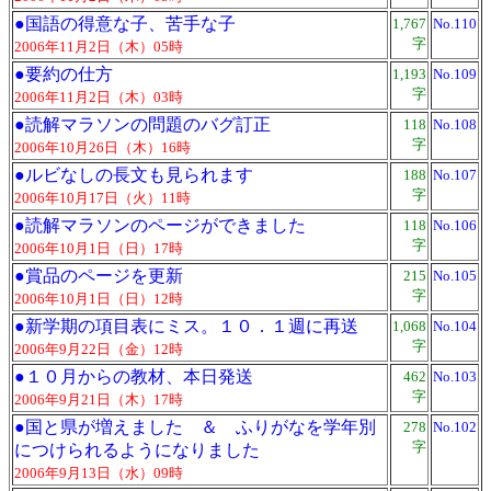
●
国語の得意な子、苦手な子
1,767
No.110
字
2006年11月2日（木）05時
●
要約の仕方
1,193
No.109
字
2006年11月2日（木）03時
●
読解マラソンの問題のバグ訂正
118
No.108
字
2006年10月26日（木）16時
●
ルビなしの長文も見られます
188
No.107
字
2006年10月17日（火）11時
●
読解マラソンのページができました
118
No.106
字
2006年10月1日（日）17時
●
賞品のページを更新
215
No.105
字
2006年10月1日（日）12時
●
新学期の項目表にミス。１０．１週に再送
1,068
No.104
字
2006年9月22日（金）12時
●
１０月からの教材、本日発送
462
No.103
字
2006年9月21日（木）17時
●
国と県が増えました ＆ ふりがなを学年別
278
No.102
字
につけられるようになりました
2006年9月13日（水）09時