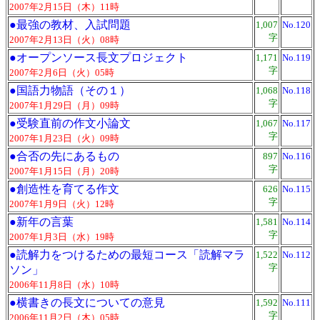
2007年2月15日（木）11時
●
最強の教材、入試問題
1,007
No.120
字
2007年2月13日（火）08時
●
オープンソース長文プロジェクト
1,171
No.119
字
2007年2月6日（火）05時
●
国語力物語（その１）
1,068
No.118
字
2007年1月29日（月）09時
●
受験直前の作文小論文
1,067
No.117
字
2007年1月23日（火）09時
●
合否の先にあるもの
897
No.116
字
2007年1月15日（月）20時
●
創造性を育てる作文
626
No.115
字
2007年1月9日（火）12時
●
新年の言葉
1,581
No.114
字
2007年1月3日（水）19時
●
読解力をつけるための最短コース「読解マラ
1,522
No.112
字
ソン」
2006年11月8日（水）10時
●
横書きの長文についての意見
1,592
No.111
字
2006年11月2日（木）05時