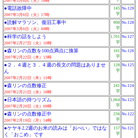
2007年3月6日（火）18時
●
電話故障中
145
No.129
字
2007年3月6日（火）17時
●
読解マラソン、復旧工事中
908
No.128
字
2007年3月6日（火）09時
●
科学の話をしよう
1,701
No.127
字
2007年2月27日（火）10時
●
森リンの点数を100点満点に換算
161
No.126
字
2007年2月22日（木）13時
●
２．４週と３．４週の長文の問題はありませ
128
No.125
字
ん
2007年2月22日（木）11時
●
森リンの点数修正
241
No.124
字
2007年2月21日（水）18時
●
日本語の持つリズム
1,064
No.123
字
2007年2月20日（火）09時
●
森リンの点数修正中
256
No.122
字
2007年2月19日（月）14時
●
ケヤキ2.2週のお米の読みは「おべい」ではな
157
No.121
字
く「おこめ」です