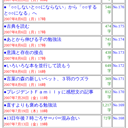
●
「○○しないと○○にならない」から「○○する
546
No.176
字
と○○になる」へ
2007年8月6日（月）17時
●
古典を読む
474
No.175
字
2007年8月6日（月）17時
●
あとから伸びる子の勉強法
741
No.174
字
2007年8月6日（月）17時
●
意識と存在の接点
438
No.173
字
2007年8月6日（月）17時
●
いろいろな本を並行して読もう
649
No.172
字
2007年8月6日（月）16時
●
言葉の森の新しいペット、３羽のウズラ
369
No.171
字
2007年8月6日（月）16時
●
プレジデントＦａｍｉｌｙに感想文の記事
812
No.170
字
2007年7月20日（金）11時
●
直すよりも褒める勉強法
1,217
No.169
字
2007年7月19日（木）10時
●
13日午後７時ごろサーバー混み合い
72字
No.168
2007年7月13日（金）19時