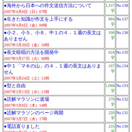
●
海外から日本への作文送信方法について
1,337
No.138
字
2007年4月8日（日）07時
●
生きた知識が作文を上手にする
994
No.137
字
2007年4月6日（金）09時
●
小２、小５、小６、中１の４．１週の長文は
106
No.136
字
ありません
2007年3月30日（金）18時
●
長文暗唱の方法を開発中
624
No.135
字
2007年3月27日（火）08時
●
中１「マキの山」の４．１週の長文はありま
107
No.134
字
せん
2007年3月24日（土）12時
●
型と自由
1,068
No.133
字
2007年3月13日（火）11時
●
読解マラソンに道場
279
No.132
字
2007年3月8日（木）14時
●
読解マラソンのページ再開
220
No.131
字
2007年3月7日（水）17時
●
電話直りました
235
No.130
字