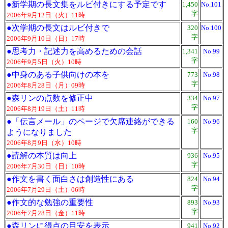
●
新学期の長文集をルビ付きにする予定です
1,450
No.101
字
2006年9月12日（火）11時
●
次学期の長文はルビ付きで
320
No.100
字
2006年9月10日（日）17時
●
思考力・記述力を高めるための会話
1,341
No.99
字
2006年9月5日（火）10時
●
中身のある子供向けの本を
773
No.98
字
2006年8月28日（月）09時
●
森リンの点数を修正中
334
No.97
字
2006年8月19日（土）11時
●
「伝言メール」のページで欠席連絡ができる
160
No.96
字
ようになりました
2006年8月9日（水）10時
●
読解の本質は向上
936
No.95
字
2006年7月30日（日）10時
●
作文を書く面白さは創造性にある
824
No.94
字
2006年7月29日（土）06時
●
作文的な勉強の重要性
893
No.93
字
2006年7月28日（金）11時
●
森リンに得点の目安を表示
941
No.92