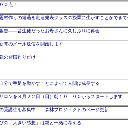
００点！
題材作りの経過を創造発表クラスの授業に生かすことができて
報告――昔生徒だったお母さんに久しぶりに再会
新聞のメール送信を開始します
強の習慣作りだけ
自分で手足を動かすことによって人間は成長する
サロンを８月２２日（日）朝１０：００からスタートします
の受講生を募集中――森林プロジェクトのページ更新
びの「大きい感想」は親と一緒に考える