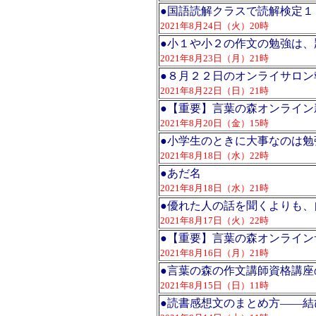
●
国語読解クラスで読解検定１
2021年8月24日（火）20時
●
小１や小２の作文の勉強は、
2021年8月23日（月）21時
●
８月２２日のオンライサロン
2021年8月22日（日）21時
●
【重要】言葉の森オンライン
2021年8月20日（金）15時
●
小学生のときに大事なのは勉
2021年8月18日（水）22時
●
あだ名
2021年8月18日（水）21時
●
優れた人の話を聞くよりも、
2021年8月17日（火）22時
●
【重要】言葉の森オンライン
2021年8月16日（月）21時
●
言葉の森の作文講師資格講座
2021年8月15日（日）11時
●
読書感想文のまとめ方――結