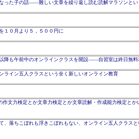
なった子の話――難しい文章を繰り返し読む読解マラソンとい
を１０月より５，５００円に
以降も午前中のオンラインクラスを開設――自習室は終日無料
ンライン五人クラスという全く新しいオンライン教育
の作文力検定とか文章力検定とか文章読解・作成能力検定とか
て、落ちこぼれも浮きこぼれもない、オンライン五人クラスと