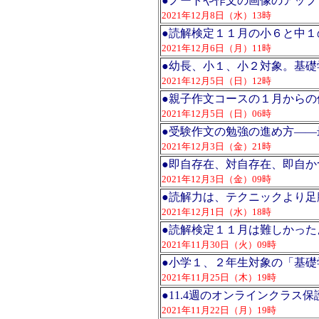
●
ノートや作文の画像のアップ
2021年12月8日（水）13時
●
読解検定１１月の小６と中１
2021年12月6日（月）11時
●
幼長、小１、小２対象。基礎
2021年12月5日（日）12時
●
親子作文コースの１月からの
2021年12月5日（日）06時
●
受験作文の勉強の進め方――
2021年12月3日（金）21時
●
即自存在、対自存在、即自か
2021年12月3日（金）09時
●
読解力は、テクニックより足
2021年12月1日（水）18時
●
読解検定１１月は難しかった
2021年11月30日（火）09時
●
小学１、２年生対象の「基礎
2021年11月25日（木）19時
●
11.4週のオンラインクラス
2021年11月22日（月）19時