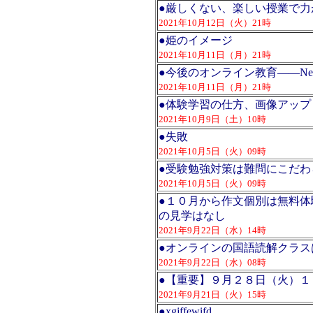
●
厳しくない、楽しい授業で力
2021年10月12日（火）21時
●
姫のイメージ
2021年10月11日（月）21時
●
今後のオンライン教育――Ne
2021年10月11日（月）21時
●
体験学習の仕方、画像アップ
2021年10月9日（土）10時
●
失敗
2021年10月5日（火）09時
●
受験勉強対策は難問にこだわ
2021年10月5日（火）09時
●
１０月から作文個別は無料体
の見学はなし
2021年9月22日（水）14時
●
オンラインの国語読解クラス
2021年9月22日（水）08時
●
【重要】９月２８日（火）１
2021年9月21日（火）15時
●
xgjffewifd