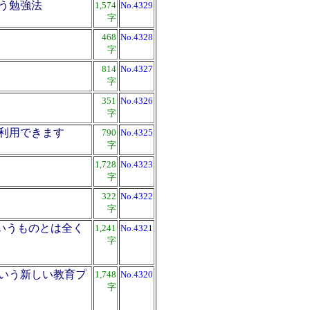
う勉強法
1,574
No.4329
字
468
No.4328
字
814
No.4327
字
351
No.4326
字
利用できます
790
No.4325
字
1,728
No.4323
字
322
No.4322
字
いうものとは全く
1,241
No.4321
字
いう新しい教育プ
1,748
No.4320
字