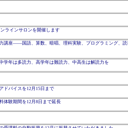
ら、オンラインサロンを開催します
力講座――国語、算数、暗唱、理科実験、プログラミング、読
中学年は多読力、高学年は難読力、中高生は解読力を
ドバイスを12月15日まで
料体験期間を12月8日まで延長
月の受講料の自動振替を12月に振替させていただきました