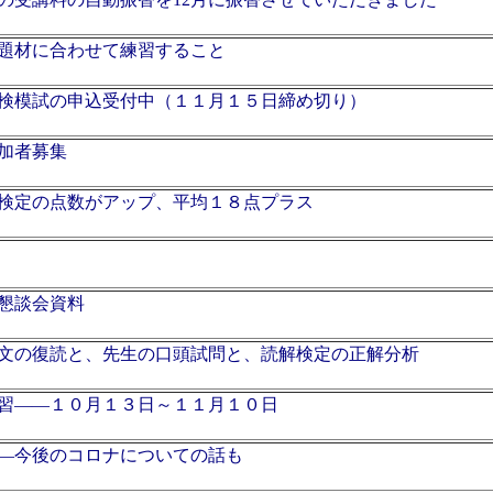
題材に合わせて練習すること
検模試の申込受付中（１１月１５日締め切り）
加者募集
検定の点数がアップ、平均１８点プラス
懇談会資料
文の復読と、先生の口頭試問と、読解検定の正解分析
習――１０月１３日～１１月１０日
―今後のコロナについての話も