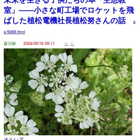
室」――小さな町工場でロケットを飛
ばした植松電機社長植松努さんの話
a
s/5069.html
森川林
2024/05/16 09:11
修
削
オルレア