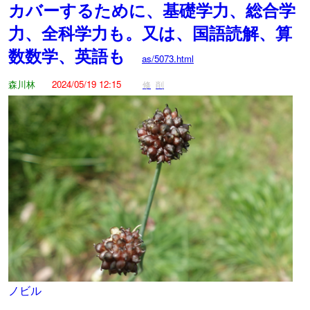
カバーするために、基礎学力、総合学
力、全科学力も。又は、国語読解、算
数数学、英語も
as/5073.html
森川林
2024/05/19 12:15
修
削
ノビル