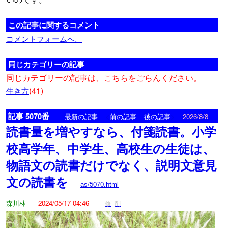
この記事に関するコメント
コメントフォームへ。
同じカテゴリーの記事
同じカテゴリーの記事は、こちらをごらんください。
(41)
生き方
記事 5070番
<
>
最新の記事
前の記事
後の記事
2026/8/8
読書量を増やすなら、付箋読書。小学
校高学年、中学生、高校生の生徒は、
物語文の読書だけでなく、説明文意見
文の読書を
as/5070.html
森川林
2024/05/17 04:46
修
削