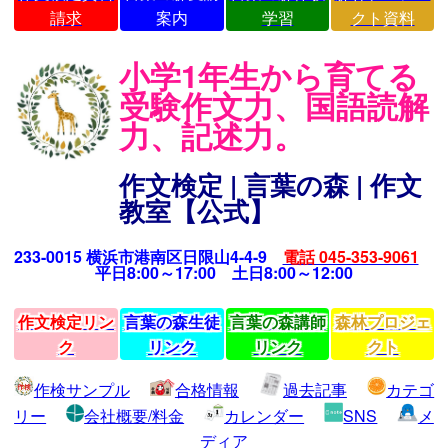
請求
案内
学習
クト資料
小学1年生から育てる
受験作文力、国語読解
力、記述力。
作文検定 | 言葉の森 | 作文
教室【公式】
233-0015 横浜市港南区日限山4-4-9
電話 045-353-9061
平日8:00～17:00 土日8:00～12:00
作文検定リン
言葉の森生徒
言葉の森講師
森林プロジェ
ク
リンク
リンク
クト
作検サンプル
合格情報
過去記事
カテゴ
リー
会社概要/料金
カレンダー
SNS
メ
ディア