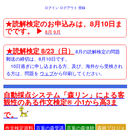
ログイン
ログアウト
登録
★読解検定のお申込みは、8月10日ま
でです。 ▶
8月
9月
★
読解検定 8/23（日）
8月の読解検定の問題
郵送の締切は、8月10日です。
10日過ぎに申し込まれる方、及び、海外から受検され
る方は、問題を
ウェブ
から印刷してください。
自動採点システム「森リン」による客
観性のある作文検定® 小1から高3ま
で。
作文検定資料
言葉の森受講
言葉の森体験
森林プロジェ