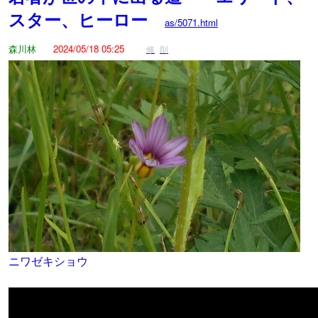
スター、ヒーロー
as/5071.html
森川林
2024/05/18 05:25
修
削
ニワゼキショウ