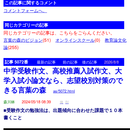
この記事に関するコメント
コメントフォームへ。
同じカテゴリーの記事
同じカテゴリーの記事は、こちらをごらんください。
(51)
(0)
言葉の森のビジョン
オンラインスクール
教育論文化
(255)
論
記事 5072番
<
>
最新の記事
前の記事
後の記事
2026/8/8
中学受験作文、高校推薦入試作文、大
学入試小論文なら、志望校別対策ので
きる言葉の森
as/5072.html
森川林
2024/05/18 08:39
修
削
■受験作文の勉強法は、出題傾向に合わせた課題で１０本
書くこと