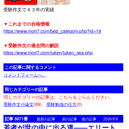
受験作文で４３年の実績
▼これまでの合格情報
https://www.mori7.com/beb_category.php?id=19
▼受験作文の過去問の解説
https://www.mori7.com/juken/juken_iwa.php
この記事に関するコメント
コメントフォームへ。
同じカテゴリーの記事
同じカテゴリーの記事は、こちらをごらんください。
(89)
(0)
受験作文小論文
受験勉強の仕方
記事 5071番
<
>
最新の記事
前の記事
後の記事
2026/8/8
若者が世の中に出る道――エリート、