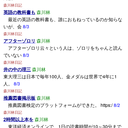
森川林日記
英語の教科書も
森川林
最近の英語の教科書も、誰におもねっているのか知らな
いが、会
8/3
森川林日記
アフターゾロリ
森川林
アフターゾロリ云々という人は、ゾロリをちゃんと読ん
でいない
8/3
森川林日記
井の中の理三
森川林
東大理三は日本で毎年100人、金メダルは世界で4年に1
人。
8/3
森川林日記
推薦図書掲示板
森川林
推薦図書検定のプラットフォームができた。 https:/
8/2
森川林日記
2時間以上本を
森川林
東洋経済オンラインで、1日の読書時間が10～30分まで