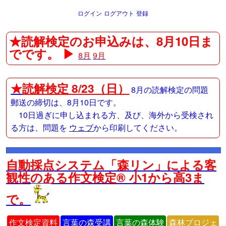
ログイン
ログアウト
登録
★読解検定のお申込みは、8月10日ま
でです。 ▶
8月
9月
★
読解検定 8/23（日）
8月の読解検定の問題
郵送の締切は、8月10日です。
10日過ぎに申し込まれる方、及び、海外から受検され
る方は、問題を
ウェブ
から印刷してください。
自動採点システム「森リン」による客
観性のある作文検定® 小1から高3ま
で。
作文検定資料
言葉の森受講
言葉の森体験
森林プロジェ