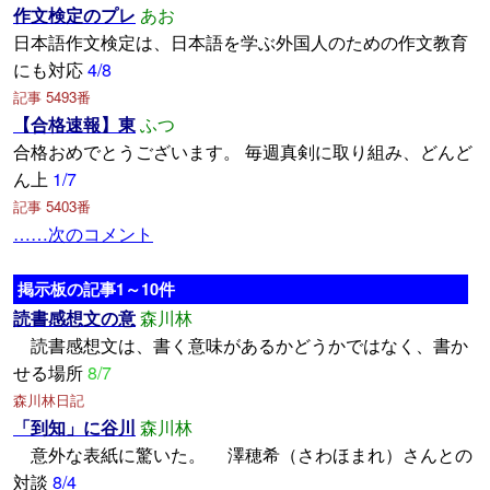
作文検定のプレ
あお
日本語作文検定は、日本語を学ぶ外国人のための作文教育
にも対応
4/8
記事 5493番
【合格速報】東
ふつ
合格おめでとうございます。 毎週真剣に取り組み、どんど
ん上
1/7
記事 5403番
……次のコメント
掲示板の記事1～10件
読書感想文の意
森川林
読書感想文は、書く意味があるかどうかではなく、書か
せる場所
8/7
森川林日記
「到知」に谷川
森川林
意外な表紙に驚いた。 澤穂希（さわほまれ）さんとの
対談
8/4