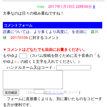
mae
2017年1月10日 22時36分
9
▽
大事なのは日々の積み重ねですね！
コメントフォーム
読書については、より多くより高度に、を念頭に
森川
林
20170109
に対するコメント
▼コメントはどなたでも自由にお書きください。
もやゆよ
（スパム投稿を防ぐために五十音表の「も
やゆよ
○
」の続く１文字を入れてください。）
ハンドルネーム又はコード：
（za=
森友メール
用コード
）
フォームに直接書くよりも、別に書いたものをコピーす
る方が便利です。