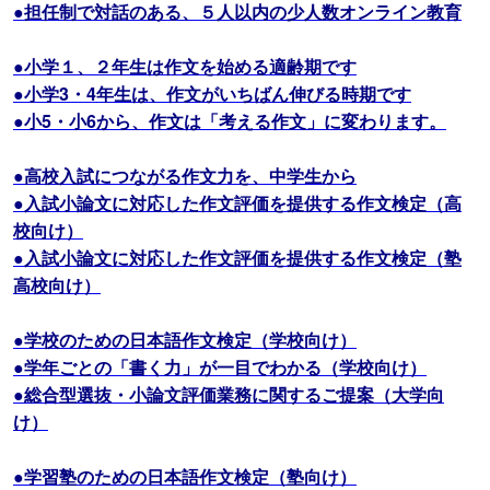
●担任制で対話のある、５人以内の少人数オンライン教育
●小学１、２年生は作文を始める適齢期です
●小学3・4年生は、作文がいちばん伸びる時期です
●小5・小6から、作文は「考える作文」に変わります。
●高校入試につながる作文力を、中学生から
●入試小論文に対応した作文評価を提供する作文検定（高
校向け）
●入試小論文に対応した作文評価を提供する作文検定（塾
高校向け）
●学校のための日本語作文検定（学校向け）
●学年ごとの「書く力」が一目でわかる（学校向け）
●総合型選抜・小論文評価業務に関するご提案（大学向
け）
●学習塾のための日本語作文検定（塾向け）