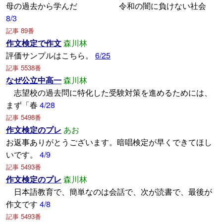
母の過去から学んだ 令和の闇に負けない社会
8/3
記事 89番
作文検定で作文
森川林
評価サンプルはこちら。
6/25
記事 5538番
なぜ公立中高一
森川林
志望校の過去問に特化した受験対策を進めるためには、
まず「春
4/28
記事 5498番
作文検定のプレ
あお
お返事ありがとうございます。暗唱検定が早くできてほし
いです。
4/9
記事 5493番
作文検定のプレ
森川林
日本語教育で、簡単なのは会話で、次が読書で、最後が
作文です
4/8
記事 5493番