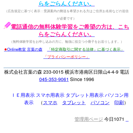
らをごらんください。
（広告規定に基づく表示：受講案内の郵送を希望される方はご住所お名前などの送信
が必要です）
電話通信の無料体験学習をご希望の方は、こち
らをごらんください。
（無料体験学習をお申し込みの方に、勉強に役立つ小冊子をお送りします。）
●
Online教室 言葉の森
「特定商取引に関する法律」に基づく表示」
「プライバシーポリシー」
株式会社言葉の森 233-0015 横浜市港南区日限山4-4-9 電話
045-353-9061
Since 1996
ＩＥ用表示
スマホ用表示
タブレット用表示
パソコン用
表示
（
スマホ
タブレット
パソコン
印刷
）
管理用ページ
今日1071
□