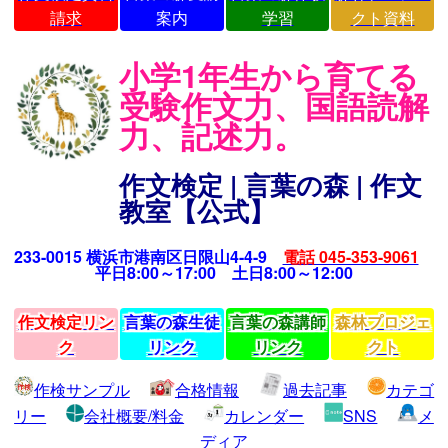
請求
案内
学習
クト資料
小学1年生から育てる
受験作文力、国語読解
力、記述力。
作文検定 | 言葉の森 | 作文
教室【公式】
233-0015 横浜市港南区日限山4-4-9
電話 045-353-9061
平日8:00～17:00 土日8:00～12:00
作文検定リン
言葉の森生徒
言葉の森講師
森林プロジェ
ク
リンク
リンク
クト
作検サンプル
合格情報
過去記事
カテゴ
リー
会社概要/料金
カレンダー
SNS
メ
ディア