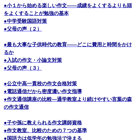
●小１から始める楽しい作文――成績をよくするよりも頭
をよくすることが勉強の基本
●中学受験国語対策
●父母の声（２）
●最も大事な子供時代の教育――どこに費用と時間をかけ
るか
●入試の作文・小論文対策
●父母の声（３）
●公立中高一貫校の作文合格対策
●電話通信だから密度濃い作文指導
●作文通信講座の比較―通学教室より続けやすい言葉の森
の作文通信
●子や孫に教えられる作文講師資格
●作文教室、比較のための７つの基準
●国語力は低学年の勉強法で決まる