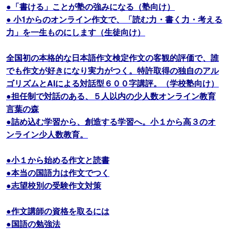
●「書ける」ことが塾の強みになる（塾向け）
● 小1からのオンライン作文で、「読む力・書く力・考える
力」を一生ものにします（生徒向け）
全国初の本格的な日本語作文検定作文の客観的評価で、誰
でも作文が好きになり実力がつく。特許取得の独自のアル
ゴリズムとAIによる対話型６００字講評。（学校塾向け）
●担任制で対話のある、５人以内の少人数オンライン教育
言葉の森
●詰め込む学習から、創造する学習へ。小１から高３のオ
ンライン少人数教育。
●小１から始める作文と読書
●本当の国語力は作文でつく
●志望校別の受験作文対策
●作文講師の資格を取るには
●国語の勉強法