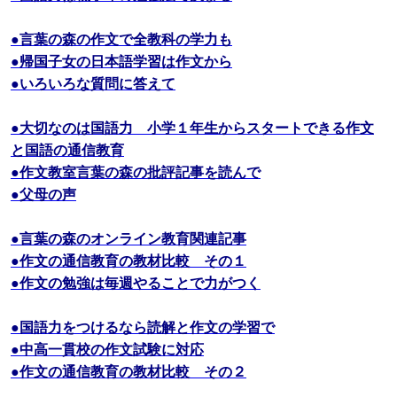
●言葉の森の作文で全教科の学力も
●帰国子女の日本語学習は作文から
●いろいろな質問に答えて
●大切なのは国語力 小学１年生からスタートできる作文
と国語の通信教育
●作文教室言葉の森の批評記事を読んで
●父母の声
●言葉の森のオンライン教育関連記事
●作文の通信教育の教材比較 その１
●作文の勉強は毎週やることで力がつく
●国語力をつけるなら読解と作文の学習で
●中高一貫校の作文試験に対応
●作文の通信教育の教材比較 その２