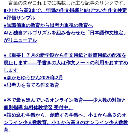
言葉の森がこれまでに掲載した主な記事のリンクです。
■小1から高3まで、年間の作文指導と結びついた作文検定
●評価サンプル
●知識偏重の教育から思考力重視の教育へ
AIと独自アルゴリズムを組み合わせた「日本語作文検定」
がリニューアル
●【重要】７月の新学期から作文用紙と封筒用紙の配布を
廃止します――手書きの人は作文ノートの利用をおすすめ
します
●森からゆうびん2026年2月
●思考力を育てる作文教育
●本で最も進んでいるオンライン教育――少人数の対話と
個別指導 無料体験学習 受付中。
●詰め込む学習から、創造する学習へ。小１から高３のオ
ンライン少人数教育。小１から高３のオンライン少人数教
育。