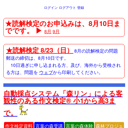
ログイン
ログアウト
登録
★読解検定のお申込みは、8月10日ま
でです。 ▶
8月
9月
★
読解検定 8/23（日）
8月の読解検定の問題
郵送の締切は、8月10日です。
10日過ぎに申し込まれる方、及び、海外から受検され
る方は、問題を
ウェブ
から印刷してください。
自動採点システム「森リン」による客
観性のある作文検定® 小1から高3ま
で。
作文検定資料
言葉の森受講
言葉の森体験
森林プロジェ