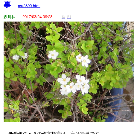
事
as/2890.html
森川林
2017/03/24 06:28
修
削
低学年のときの作文指導は、実は簡単です。