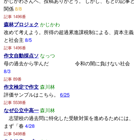
かじかわさんへ、投稿ありがとう。 しかし、もとの記事と
関係
8/8
記事 1496番
森林プロジェク
かじかわ
改めて考えよう。所得の超過累進課税制による、資本主義
と社会主
8/5
記事 1496番
作文自動採点ソ
なっつ
母の過去から学んだ 令和の闇に負けない社会
8/3
記事 89番
作文検定で作文
森川林
評価サンプルはこちら。
6/25
記事 5538番
なぜ公立中高一
森川林
志望校の過去問に特化した受験対策を進めるためには、
まず「春
4/28
記事 5498番