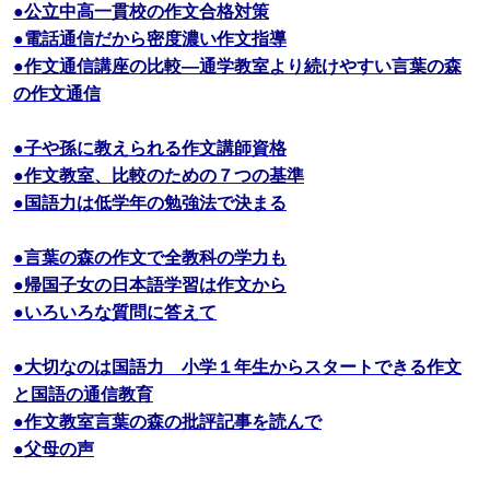
●公立中高一貫校の作文合格対策
●電話通信だから密度濃い作文指導
●作文通信講座の比較―通学教室より続けやすい言葉の森
の作文通信
●子や孫に教えられる作文講師資格
●作文教室、比較のための７つの基準
●国語力は低学年の勉強法で決まる
●言葉の森の作文で全教科の学力も
●帰国子女の日本語学習は作文から
●いろいろな質問に答えて
●大切なのは国語力 小学１年生からスタートできる作文
と国語の通信教育
●作文教室言葉の森の批評記事を読んで
●父母の声