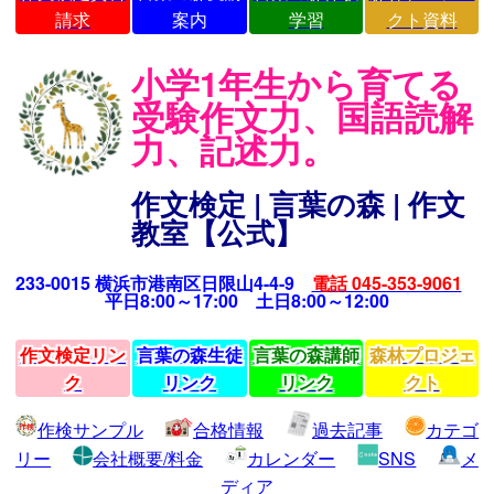
請求
案内
学習
クト資料
小学1年生から育てる
受験作文力、国語読解
力、記述力。
作文検定 | 言葉の森 | 作文
教室【公式】
233-0015 横浜市港南区日限山4-4-9
電話 045-353-9061
平日8:00～17:00 土日8:00～12:00
作文検定リン
言葉の森生徒
言葉の森講師
森林プロジェ
ク
リンク
リンク
クト
作検サンプル
合格情報
過去記事
カテゴ
リー
会社概要/料金
カレンダー
SNS
メ
ディア