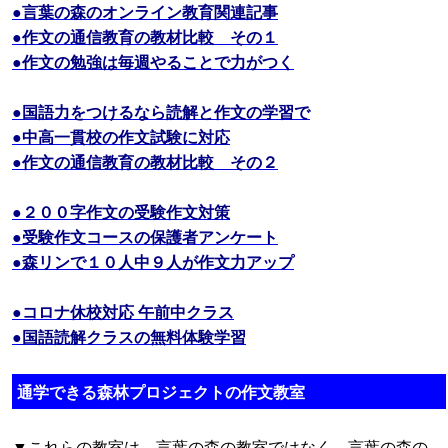
●言葉の森のオンライン教育関連記事
●作文の通信教育の教材比較 その１
●作文の勉強は毎週やることで力がつく
●国語力をつけるなら読解と作文の学習で
●中高一貫校の作文試験に対応
●作文の通信教育の教材比較 その２
●２００字作文の受験作文対策
●受験作文コースの保護者アンケート
●森リンで１０人中９人が作文力アップ
●コロナ休校対応 午前中クラス
●国語読解クラスの無料体験学習
通学できる森林プロジェクトの作文教室
▼これらの教室は、
言葉の森の教室ではなく、言葉の森の