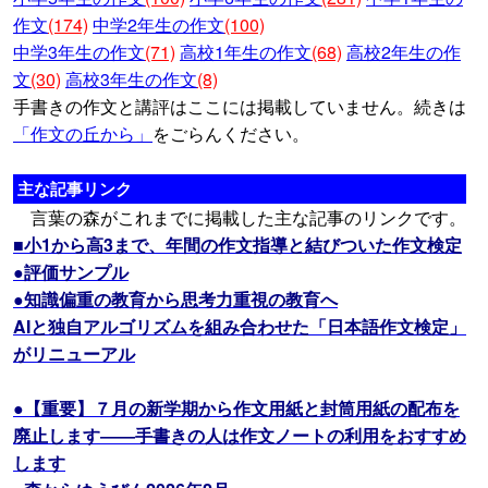
作文
(174)
中学2年生の作文
(100)
中学3年生の作文
(71)
高校1年生の作文
(68)
高校2年生の作
文
(30)
高校3年生の作文
(8)
手書きの作文と講評はここには掲載していません。続きは
「作文の丘から」
をごらんください。
主な記事リンク
言葉の森がこれまでに掲載した主な記事のリンクです。
■小1から高3まで、年間の作文指導と結びついた作文検定
●評価サンプル
●知識偏重の教育から思考力重視の教育へ
AIと独自アルゴリズムを組み合わせた「日本語作文検定」
がリニューアル
●【重要】７月の新学期から作文用紙と封筒用紙の配布を
廃止します――手書きの人は作文ノートの利用をおすすめ
します