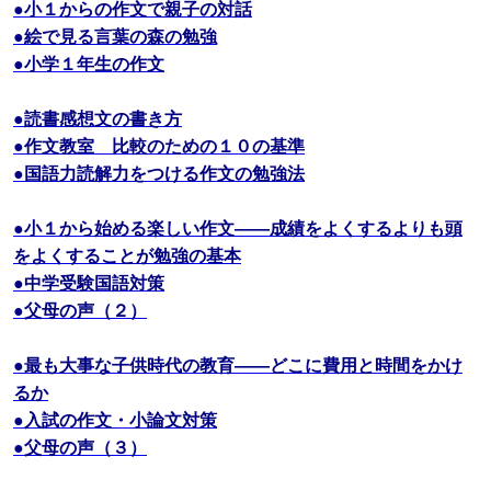
●小１からの作文で親子の対話
●絵で見る言葉の森の勉強
●小学１年生の作文
●読書感想文の書き方
●作文教室 比較のための１０の基準
●国語力読解力をつける作文の勉強法
●小１から始める楽しい作文――成績をよくするよりも頭
をよくすることが勉強の基本
●中学受験国語対策
●父母の声（２）
●最も大事な子供時代の教育――どこに費用と時間をかけ
るか
●入試の作文・小論文対策
●父母の声（３）