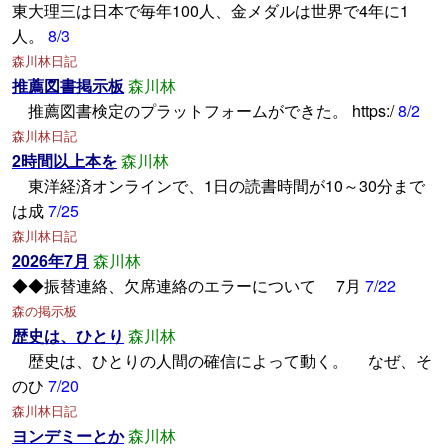
東大理三は日本で毎年100人、金メダルは世界で4年に1
人。
8/3
森川林日記
推薦図書掲示板
森川林
推薦図書検定のプラットフォームができた。 https:/
8/2
森川林日記
2時間以上本を
森川林
東洋経済オンラインで、1日の読書時間が10～30分まで
は成
7/25
森川林日記
2026年7月
森川林
◆◆振替連絡、欠席連絡のエラーについて 7月
7/22
森の掲示板
歴史は、ひとり
森川林
歴史は、ひとりの人間の確信によって動く。 なぜ、そ
のひ
7/20
森川林日記
ヨンデミーとか
森川林