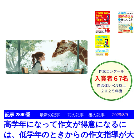
記事 2890番
<
>
最新の記事
前の記事
後の記事
2026/8/9
高学年になって作文が得意になるに
は、低学年のときからの作文指導が大