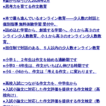
●森からゆうびん2026年2月
●思考力を育てる作文教育
●本で最も進んでいるオンライン教育――少人数の対話と
個別指導 無料体験学習 受付中。
●詰め込む学習から、創造する学習へ。小１から高３のオ
ンライン少人数教育。小１から高３のオンライン少人数教
育。
●担任制で対話のある、５人以内の少人数オンライン教育
●小学１、２年生は作文を始める適齢期です
●小学3・4年生は、作文がいちばん伸びる時期です
●小5・小6から、作文は「考える作文」に変わります。
●高校入試につながる作文力を、中学生から
●入試小論文に対応した作文評価を提供する作文検定（高
校向け）
●入試小論文に対応した作文評価を提供する作文検定（塾