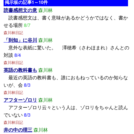
掲示板の記事1～10件
読書感想文の意
森川林
読書感想文は、書く意味があるかどうかではなく、書か
せる場所
8/7
森川林日記
「到知」に谷川
森川林
意外な表紙に驚いた。 澤穂希（さわほまれ）さんとの
対談
8/4
森川林日記
英語の教科書も
森川林
最近の英語の教科書も、誰におもねっているのか知らな
いが、会
8/3
森川林日記
アフターゾロリ
森川林
アフターゾロリ云々という人は、ゾロリをちゃんと読ん
でいない
8/3
森川林日記
井の中の理三
森川林