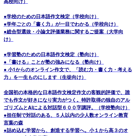
高校向け）
●学校のための日本語作文検定（学校向け）
●学年ごとの「書く力」が一目でわかる（学校向け）
●総合型選抜・小論文評価業務に関するご提案（大学向
け）
●学習塾のための日本語作文検定（塾向け）
●「書ける」ことが塾の強みになる（塾向け）
● 小1からのオンライン作文で、「読む力・書く力・考える
力」を一生ものにします（生徒向け）
全国初の本格的な日本語作文検定作文の客観的評価で、誰
でも作文が好きになり実力がつく。特許取得の独自のアル
ゴリズムとAIによる対話型６００字講評。（学校塾向け）
●担任制で対話のある、５人以内の少人数オンライン教育
言葉の森
●詰め込む学習から、創造する学習へ。小１から高３のオ