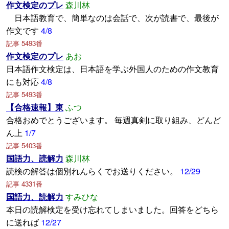
作文検定のプレ
森川林
日本語教育で、簡単なのは会話で、次が読書で、最後が
作文です
4/8
記事 5493番
作文検定のプレ
あお
日本語作文検定は、日本語を学ぶ外国人のための作文教育
にも対応
4/8
記事 5493番
【合格速報】東
ふつ
合格おめでとうございます。 毎週真剣に取り組み、どんど
ん上
1/7
記事 5403番
国語力、読解力
森川林
読検の解答は個別れんらくでお送りください。
12/29
記事 4331番
国語力、読解力
すみひな
本日の読解検定を受け忘れてしまいました。回答をどちら
に送れば
12/27