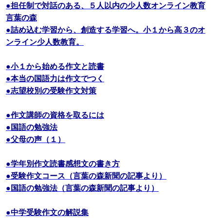
●担任制で対話のある、５人以内の少人数オンライン教育
言葉の森
●詰め込む学習から、創造する学習へ。小１から高３のオ
ンライン少人数教育。
●小１から始める作文と読書
●本当の国語力は作文でつく
●志望校別の受験作文対策
●作文講師の資格を取るには
●国語の勉強法
●父母の声（１）
●学年別作文読書感想文の書き方
●受験作文コース（言葉の森新聞の記事より）
●国語の勉強法（言葉の森新聞の記事より）
●中学受験作文の解説集