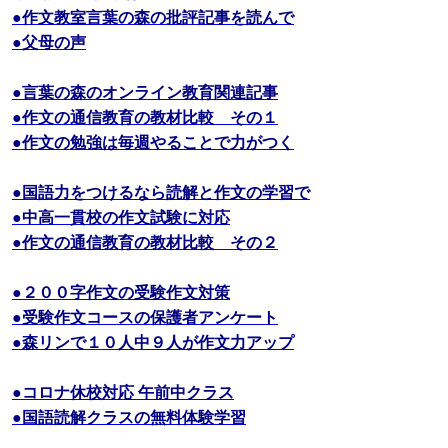
●作文教室言葉の森の批評記事を読んで
●父母の声
●言葉の森のオンライン教育関連記事
●作文の通信教育の教材比較 その１
●作文の勉強は毎週やることで力がつく
●国語力をつけるなら読解と作文の学習で
●中高一貫校の作文試験に対応
●作文の通信教育の教材比較 その２
●２００字作文の受験作文対策
●受験作文コースの保護者アンケート
●森リンで１０人中９人が作文力アップ
●コロナ休校対応 午前中クラス
●国語読解クラスの無料体験学習