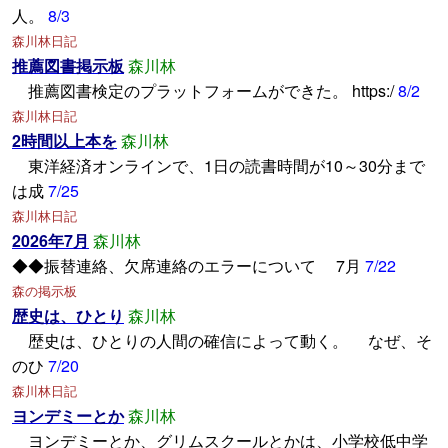
人。
8/3
森川林日記
推薦図書掲示板
森川林
推薦図書検定のプラットフォームができた。 https:/
8/2
森川林日記
2時間以上本を
森川林
東洋経済オンラインで、1日の読書時間が10～30分まで
は成
7/25
森川林日記
2026年7月
森川林
◆◆振替連絡、欠席連絡のエラーについて 7月
7/22
森の掲示板
歴史は、ひとり
森川林
歴史は、ひとりの人間の確信によって動く。 なぜ、そ
のひ
7/20
森川林日記
ヨンデミーとか
森川林
ヨンデミーとか、グリムスクールとかは、小学校低中学