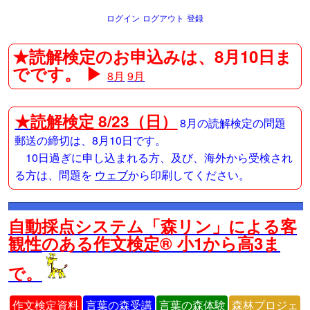
ログイン
ログアウト
登録
★読解検定のお申込みは、8月10日ま
でです。 ▶
8月
9月
★
読解検定 8/23（日）
8月の読解検定の問題
郵送の締切は、8月10日です。
10日過ぎに申し込まれる方、及び、海外から受検され
る方は、問題を
ウェブ
から印刷してください。
自動採点システム「森リン」による客
観性のある作文検定® 小1から高3ま
で。
作文検定資料
言葉の森受講
言葉の森体験
森林プロジェ