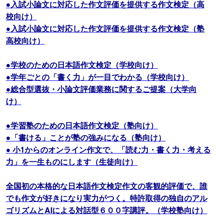
●入試小論文に対応した作文評価を提供する作文検定（高
校向け）
●入試小論文に対応した作文評価を提供する作文検定（塾
高校向け）
●学校のための日本語作文検定（学校向け）
●学年ごとの「書く力」が一目でわかる（学校向け）
●総合型選抜・小論文評価業務に関するご提案（大学向
け）
●学習塾のための日本語作文検定（塾向け）
●「書ける」ことが塾の強みになる（塾向け）
● 小1からのオンライン作文で、「読む力・書く力・考える
力」を一生ものにします（生徒向け）
全国初の本格的な日本語作文検定作文の客観的評価で、誰
でも作文が好きになり実力がつく。特許取得の独自のアル
ゴリズムとAIによる対話型６００字講評。（学校塾向け）