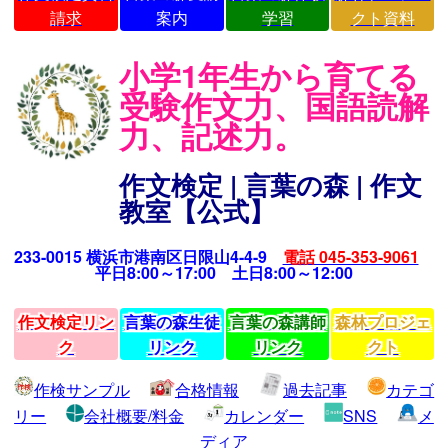
請求
案内
学習
クト資料
小学1年生から育てる
受験作文力、国語読解
力、記述力。
作文検定 | 言葉の森 | 作文
教室【公式】
233-0015 横浜市港南区日限山4-4-9
電話 045-353-9061
平日8:00～17:00 土日8:00～12:00
作文検定リン
言葉の森生徒
言葉の森講師
森林プロジェ
ク
リンク
リンク
クト
作検サンプル
合格情報
過去記事
カテゴ
リー
会社概要/料金
カレンダー
SNS
メ
ディア