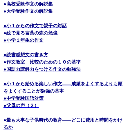
●高校受験作文の解説集
●大学受験作文の解説集
●小１からの作文で親子の対話
●絵で見る言葉の森の勉強
●小学１年生の作文
●読書感想文の書き方
●作文教室 比較のための１０の基準
●国語力読解力をつける作文の勉強法
●小１から始める楽しい作文――成績をよくするよりも頭
をよくすることが勉強の基本
●中学受験国語対策
●父母の声（２）
●最も大事な子供時代の教育――どこに費用と時間をかけ
るか