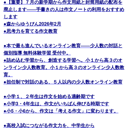
●【重要】７月の新学期から作文用紙と封筒用紙の配布を
廃止します――手書きの人は作文ノートの利用をおすすめ
します
●森からゆうびん2026年2月
●思考力を育てる作文教育
●本で最も進んでいるオンライン教育――少人数の対話と
個別指導 無料体験学習 受付中。
●詰め込む学習から、創造する学習へ。小１から高３のオ
ンライン少人数教育。小１から高３のオンライン少人数教
育。
●担任制で対話のある、５人以内の少人数オンライン教育
●小学１、２年生は作文を始める適齢期です
●小学3・4年生は、作文がいちばん伸びる時期です
●小5・小6から、作文は「考える作文」に変わります。
●高校入試につながる作文力を、中学生から