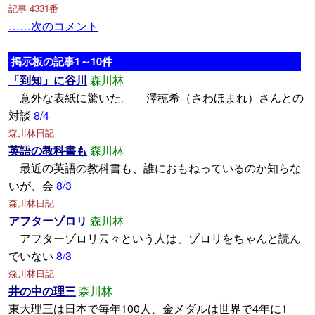
記事 4331番
……次のコメント
掲示板の記事1～10件
「到知」に谷川
森川林
意外な表紙に驚いた。 澤穂希（さわほまれ）さんとの
対談
8/4
森川林日記
英語の教科書も
森川林
最近の英語の教科書も、誰におもねっているのか知らな
いが、会
8/3
森川林日記
アフターゾロリ
森川林
アフターゾロリ云々という人は、ゾロリをちゃんと読ん
でいない
8/3
森川林日記
井の中の理三
森川林
東大理三は日本で毎年100人、金メダルは世界で4年に1