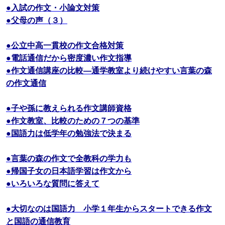
●入試の作文・小論文対策
●父母の声（３）
●公立中高一貫校の作文合格対策
●電話通信だから密度濃い作文指導
●作文通信講座の比較―通学教室より続けやすい言葉の森
の作文通信
●子や孫に教えられる作文講師資格
●作文教室、比較のための７つの基準
●国語力は低学年の勉強法で決まる
●言葉の森の作文で全教科の学力も
●帰国子女の日本語学習は作文から
●いろいろな質問に答えて
●大切なのは国語力 小学１年生からスタートできる作文
と国語の通信教育