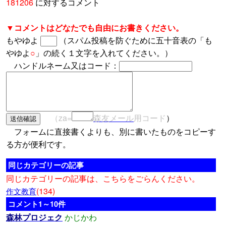
181206
に対するコメント
▼コメントはどなたでも自由にお書きください。
もやゆよ
（スパム投稿を防ぐために五十音表の「も
やゆよ
○
」の続く１文字を入れてください。）
ハンドルネーム又はコード：
（za=
森友メール
用コード
）
フォームに直接書くよりも、別に書いたものをコピーす
る方が便利です。
同じカテゴリーの記事
同じカテゴリーの記事は、こちらをごらんください。
(134)
作文教育
コメント1～10件
森林プロジェク
かじかわ