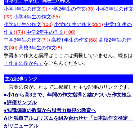
小学生、中学生、高校生の作文
小学1年生の作文
(9)
小学2年生の作文
(38)
小学3年生の作文
(22)
小学4年生の作文
(55)
小学5年生の作文
(100)
小学6年生の作文
(281)
中学1年生の
作文
(174)
中学2年生の作文
(100)
中学3年生の作文
(71)
高校1年生の作文
(68)
高校2年生の作
文
(30)
高校3年生の作文
(8)
手書きの作文と講評はここには掲載していません。続きは
「作文の丘から」
をごらんください。
主な記事リンク
言葉の森がこれまでに掲載した主な記事のリンクです。
■小1から高3まで、年間の作文指導と結びついた作文検定
●評価サンプル
●知識偏重の教育から思考力重視の教育へ
AIと独自アルゴリズムを組み合わせた「日本語作文検定」
がリニューアル