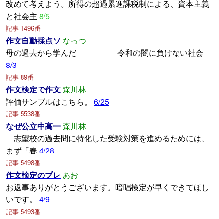
改めて考えよう。所得の超過累進課税制による、資本主義
と社会主
8/5
記事 1496番
作文自動採点ソ
なっつ
母の過去から学んだ 令和の闇に負けない社会
8/3
記事 89番
作文検定で作文
森川林
評価サンプルはこちら。
6/25
記事 5538番
なぜ公立中高一
森川林
志望校の過去問に特化した受験対策を進めるためには、
まず「春
4/28
記事 5498番
作文検定のプレ
あお
お返事ありがとうございます。暗唱検定が早くできてほし
いです。
4/9
記事 5493番