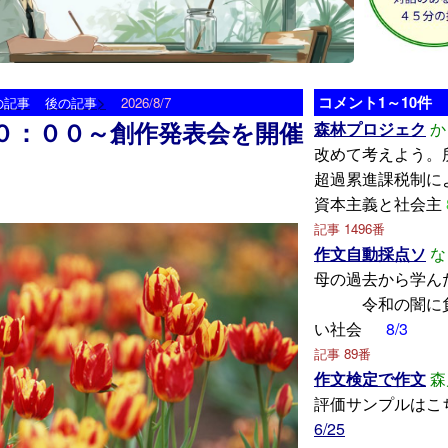
>
コメント1～10件
の記事
後の記事
2026/8/7
０：００～創作発表会を開催
森林プロジェク
か
改めて考えよう。
超過累進課税制に
資本主義と社会主
記事 1496番
作文自動採点ソ
な
母の過去から
令和の闇に負
い社会
8/3
記事 89番
作文検定で作文
森
評価サンプルはこ
6/25