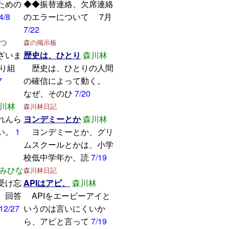
ための
◆◆振替連絡、欠席連絡
4/8
のエラーについて 7月
7/22
つ
森の掲示板
ざいま
歴史は、ひとり
森川林
取り組
歴史は、ひとりの人間
7
の確信によって動く。
なぜ、そのひ
7/20
川林
森川林日記
れんら
ヨンデミーとか
森川林
い。
1
ヨンデミーとか、グリ
ムスクールとかは、小学
校低中学年か、読
7/19
みひな
森川林日記
受け忘
APIはアピ、
森川林
。回答
APIをエーピーアイと
12/27
いうのは言いにくいか
ら、アピと言って
7/19