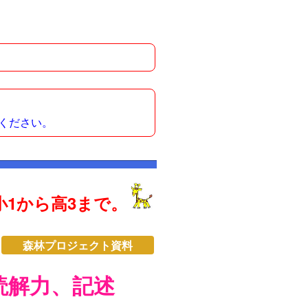
ください。
1から高3まで。
森林プロジェクト資料
読解力、記述