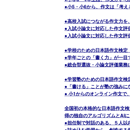
●小5・小6から、作文は「考
●高校入試につながる作文力を
●入試小論文に対応した作文評
●入試小論文に対応した作文評
●学校のための日本語作文検定
●学年ごとの「書く力」が一目
●総合型選抜・小論文評価業務
●学習塾のための日本語作文検
●「書ける」ことが塾の強みに
● 小1からのオンライン作文
全国初の本格的な日本語作文検
得の独自のアルゴリズムとAI
●担任制で対話のある、５人以
●詰め込む学習から、創造する