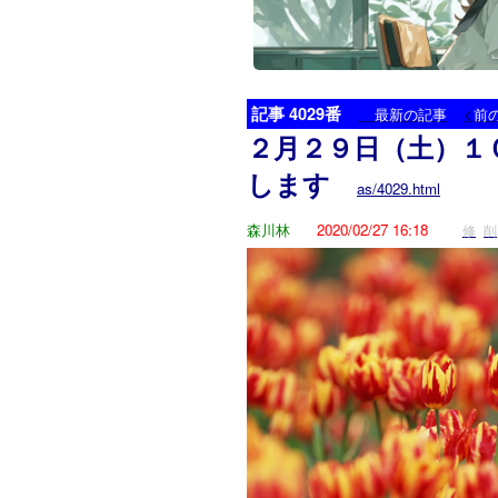
記事 4029番
<
最新の記事
前
２月２９日（土）１
します
as/4029.html
森川林
2020/02/27 16:18
修
削