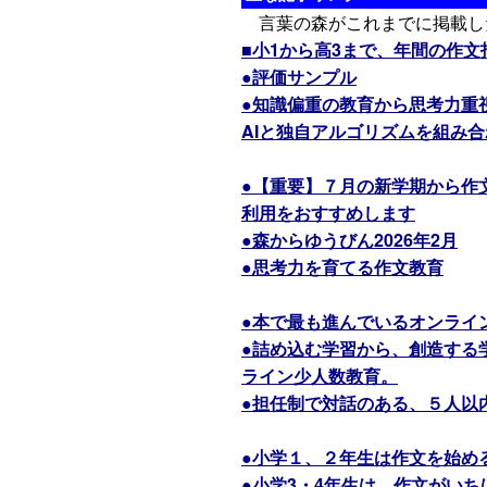
言葉の森がこれまでに掲載し
■小1から高3まで、年間の作
●評価サンプル
●知識偏重の教育から思考力重
AIと独自アルゴリズムを組み
●【重要】７月の新学期から作
利用をおすすめします
●森からゆうびん2026年2月
●思考力を育てる作文教育
●本で最も進んでいるオンライ
●詰め込む学習から、創造する
ライン少人数教育。
●担任制で対話のある、５人以
●小学１、２年生は作文を始め
●小学3・4年生は、作文がい