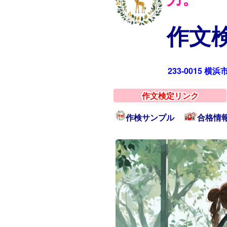
作文検
233-0015 横
作文検定リンク
作検サンプル
合格情