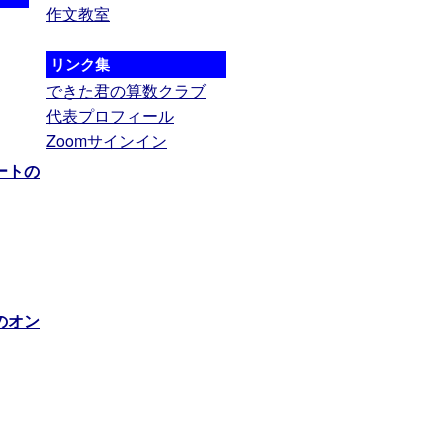
作文教室
リンク集
できた君の算数クラブ
代表プロフィール
Zoomサインイン
ートの
のオン