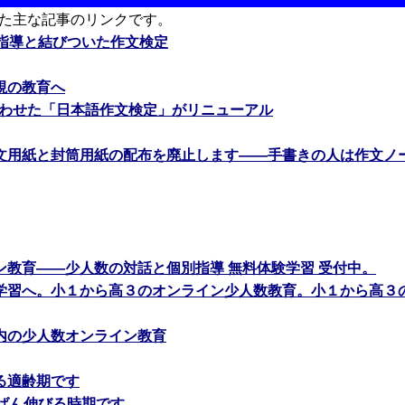
た主な記事のリンクです。
文指導と結びついた作文検定
視の教育へ
合わせた「日本語作文検定」がリニューアル
文用紙と封筒用紙の配布を廃止します――手書きの人は作文ノ
ン教育――少人数の対話と個別指導 無料体験学習 受付中。
学習へ。小１から高３のオンライン少人数教育。小１から高３
内の少人数オンライン教育
る適齢期です
ちばん伸びる時期です