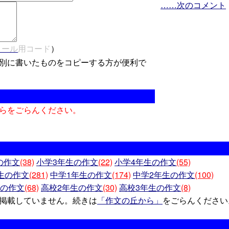
……次のコメント
メール
用コード
）
別に書いたものをコピーする方が便利で
らをごらんください。
の作文
(38)
小学3年生の作文
(22)
小学4年生の作文
(55)
生の作文
(281)
中学1年生の作文
(174)
中学2年生の作文
(100)
生の作文
(68)
高校2年生の作文
(30)
高校3年生の作文
(8)
掲載していません。続きは
「作文の丘から」
をごらんください