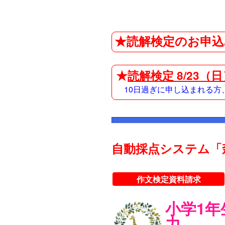
★読解検定のお申込
★
読解検定 8/23（
10日過ぎに申し込まれる
自動採点システム「
作文検定資料請求
小学1
力。