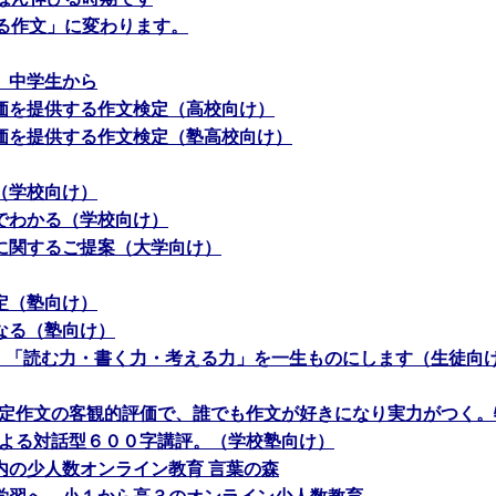
える作文」に変わります。
、中学生から
価を提供する作文検定（高校向け）
価を提供する作文検定（塾高校向け）
（学校向け）
でわかる（学校向け）
に関するご提案（大学向け）
定（塾向け）
なる（塾向け）
で、「読む力・書く力・考える力」を一生ものにします（生徒向
定作文の客観的評価で、誰でも作文が好きになり実力がつく。
による対話型６００字講評。（学校塾向け）
内の少人数オンライン教育 言葉の森
学習へ。小１から高３のオンライン少人数教育。