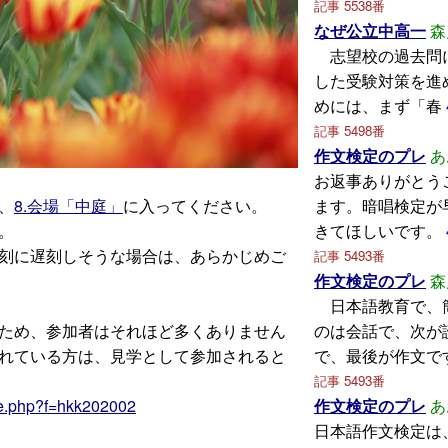
記事 5538番
なぜ公立中高一
森
志望校の過去問
した受験対策を進
めには、まず「春
記事 5498番
作文検定のプレ
あ
お返事ありがとう
、
8.会場「中庭」
に入ってください。
ます。暗唱検定が
。
きてほしいです。
刻に遅刻しそうな場合は、あらかじめご
記事 5493番
作文検定のプレ
森
日本語教育で、
ため、参加者はそれほど多くありません
のは会話で、次が
れている方は、見学として参加されると
で、最後が作文で
記事 5493番
re.php?f=hkk202002
作文検定のプレ
あ
日本語作文検定は