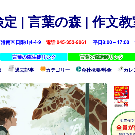
定 | 言葉の森 | 作文
浜市港南区日限山4-4-9
電話 045-353-9061
平日8:00～17:00 土
言葉の森生徒リンク
言葉の森講師リンク
報
過去記事
カテゴリー
会社概要/料金
カレ