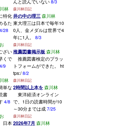
んと読んでいない
8/3
川林
森川林日記
に特化
井の中の理三
森川林
めるた
東大理三は日本で毎年10
4/28
0人、金メダルは世界で4
年に1人。
8/3
お
森川林日記
ござい
推薦図書掲示板
森川林
早くで
推薦図書検定のプラッ
4/9
トフォームができた。 ht
tps:/
8/2
川林
森川林日記
簡単な
2時間以上本を
森川林
読書
東洋経済オンライン
す
4/8
で、1日の読書時間が10
～30分までは成
7/25
お
森川林日記
、日本
2026年7月
森川林