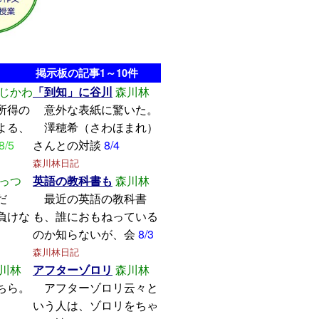
掲示板の記事1～10件
じかわ
「到知」に谷川
森川林
所得の
意外な表紙に驚いた。
よる、
澤穂希（さわほまれ）
8/5
さんとの対談
8/4
森川林日記
っつ
英語の教科書も
森川林
学んだ
最近の英語の教科書
けな
も、誰におもねっている
のか知らないが、会
8/3
森川林日記
川林
アフターゾロリ
森川林
ちら。
アフターゾロリ云々と
いう人は、ゾロリをちゃ