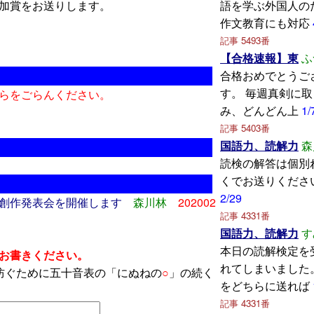
加賞をお送りします。
語を学ぶ外国人の
作文教育にも対応
記事 5493番
【合格速報】東
ふ
合格おめでとうご
す。 毎週真剣に
らをごらんください。
み、どんどん上
1/
記事 5403番
国語力、読解力
森
読検の解答は個別
くでお送りくださ
2/29
創作発表会を開催します
森川林
202002
記事 4331番
国語力、読解力
す
本日の読解検定を
お書きください。
れてしまいました
防ぐために五十音表の「にぬねの
○
」の続く
をどちらに送れば
記事 4331番