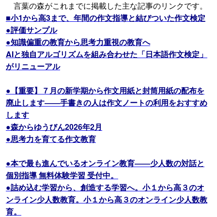
言葉の森がこれまでに掲載した主な記事のリンクです。
■小1から高3まで、年間の作文指導と結びついた作文検定
●評価サンプル
●知識偏重の教育から思考力重視の教育へ
AIと独自アルゴリズムを組み合わせた「日本語作文検定」
がリニューアル
●【重要】７月の新学期から作文用紙と封筒用紙の配布を
廃止します――手書きの人は作文ノートの利用をおすすめ
します
●森からゆうびん2026年2月
●思考力を育てる作文教育
●本で最も進んでいるオンライン教育――少人数の対話と
個別指導 無料体験学習 受付中。
●詰め込む学習から、創造する学習へ。小１から高３のオ
ンライン少人数教育。小１から高３のオンライン少人数教
育。