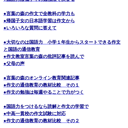
●言葉の森の作文で全教科の学力も
●帰国子女の日本語学習は作文から
●いろいろな質問に答えて
●大切なのは国語力 小学１年生からスタートできる作文
と国語の通信教育
●作文教室言葉の森の批評記事を読んで
●父母の声
●言葉の森のオンライン教育関連記事
●作文の通信教育の教材比較 その１
●作文の勉強は毎週やることで力がつく
●国語力をつけるなら読解と作文の学習で
●中高一貫校の作文試験に対応
●作文の通信教育の教材比較 その２