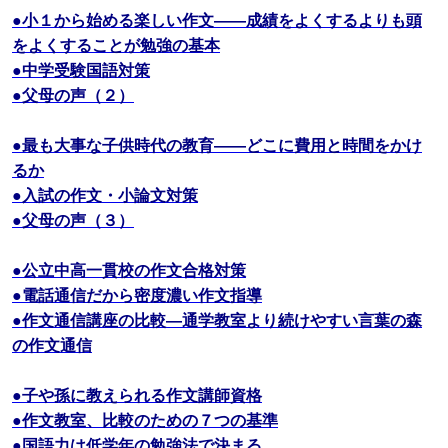
●小１から始める楽しい作文――成績をよくするよりも頭
をよくすることが勉強の基本
●中学受験国語対策
●父母の声（２）
●最も大事な子供時代の教育――どこに費用と時間をかけ
るか
●入試の作文・小論文対策
●父母の声（３）
●公立中高一貫校の作文合格対策
●電話通信だから密度濃い作文指導
●作文通信講座の比較―通学教室より続けやすい言葉の森
の作文通信
●子や孫に教えられる作文講師資格
●作文教室、比較のための７つの基準
●国語力は低学年の勉強法で決まる