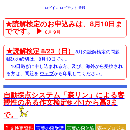
ログイン
ログアウト
登録
★読解検定のお申込みは、8月10日ま
でです。 ▶
8月
9月
★
読解検定 8/23（日）
8月の読解検定の問題
郵送の締切は、8月10日です。
10日過ぎに申し込まれる方、及び、海外から受検され
る方は、問題を
ウェブ
から印刷してください。
自動採点システム「森リン」による客
観性のある作文検定® 小1から高3ま
で。
作文検定資料
言葉の森受講
言葉の森体験
森林プロジェ