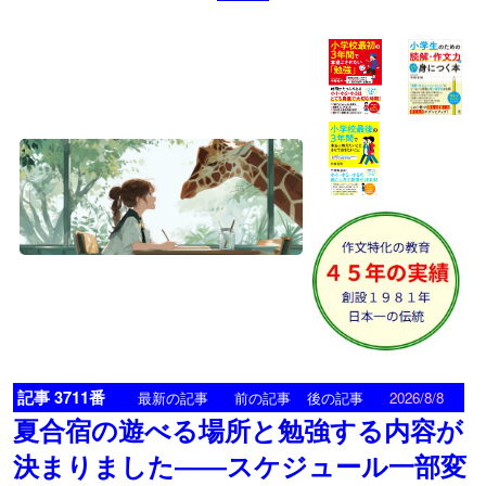
記事 3711番
<
>
最新の記事
前の記事
後の記事
2026/8/8
夏合宿の遊べる場所と勉強する内容が
決まりました――スケジュール一部変