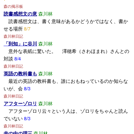
森の掲示板
読書感想文の意
森川林
読書感想文は、書く意味があるかどうかではなく、書か
せる場所
8/7
森川林日記
「到知」に谷川
森川林
意外な表紙に驚いた。 澤穂希（さわほまれ）さんとの
対談
8/4
森川林日記
英語の教科書も
森川林
最近の英語の教科書も、誰におもねっているのか知らな
いが、会
8/3
森川林日記
アフターゾロリ
森川林
アフターゾロリ云々という人は、ゾロリをちゃんと読ん
でいない
8/3
森川林日記
井の中の理三
森川林