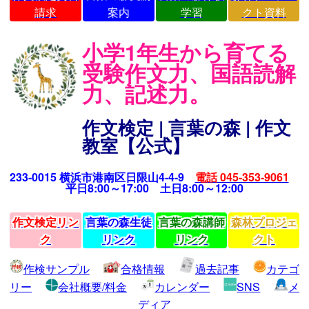
請求
案内
学習
クト資料
小学1年生から育てる
受験作文力、国語読解
力、記述力。
作文検定 | 言葉の森 | 作文
教室【公式】
233-0015 横浜市港南区日限山4-4-9
電話 045-353-9061
平日8:00～17:00 土日8:00～12:00
作文検定リン
言葉の森生徒
言葉の森講師
森林プロジェ
ク
リンク
リンク
クト
作検サンプル
合格情報
過去記事
カテゴ
リー
会社概要/料金
カレンダー
SNS
メ
ディア