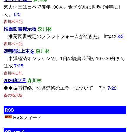
東大理三は日本で毎年100人、金メダルは世界で4年に1
人。
8/3
森川林日記
推薦図書掲示板
森川林
推薦図書検定のプラットフォームができた。 https:/
8/2
森川林日記
2時間以上本を
森川林
東洋経済オンラインで、1日の読書時間が10～30分まで
は成
7/25
森川林日記
2026年7月
森川林
◆◆振替連絡、欠席連絡のエラーについて 7月
7/22
森の掲示板
RSS
RSSフィード
QRコード