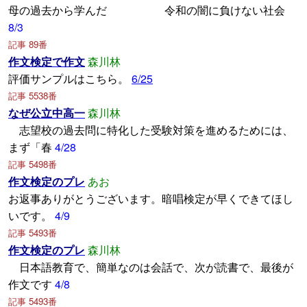
母の過去から学んだ 令和の闇に負けない社会
8/3
記事 89番
作文検定で作文
森川林
評価サンプルはこちら。
6/25
記事 5538番
なぜ公立中高一
森川林
志望校の過去問に特化した受験対策を進めるためには、
まず「春
4/28
記事 5498番
作文検定のプレ
あお
お返事ありがとうございます。暗唱検定が早くできてほし
いです。
4/9
記事 5493番
作文検定のプレ
森川林
日本語教育で、簡単なのは会話で、次が読書で、最後が
作文です
4/8
記事 5493番