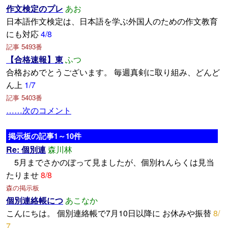
作文検定のプレ
あお
日本語作文検定は、日本語を学ぶ外国人のための作文教育
にも対応
4/8
記事 5493番
【合格速報】東
ふつ
合格おめでとうございます。 毎週真剣に取り組み、どんど
ん上
1/7
記事 5403番
……次のコメント
掲示板の記事1～10件
Re: 個別連
森川林
5月までさかのぼって見ましたが、個別れんらくは見当
たりませ
8/8
森の掲示板
個別連絡帳につ
あこなか
こんにちは。 個別連絡帳で7月10日以降に お休みや振替
8/
7