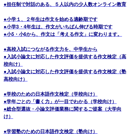
●担任制で対話のある、５人以内の少人数オンライン教育
●小学１、２年生は作文を始める適齢期です
●小学3・4年生は、作文がいちばん伸びる時期です
●小5・小6から、作文は「考える作文」に変わります。
●高校入試につながる作文力を、中学生から
●入試小論文に対応した作文評価を提供する作文検定（高
校向け）
●入試小論文に対応した作文評価を提供する作文検定（塾
高校向け）
●学校のための日本語作文検定（学校向け）
●学年ごとの「書く力」が一目でわかる（学校向け）
●総合型選抜・小論文評価業務に関するご提案（大学向
け）
●学習塾のための日本語作文検定（塾向け）