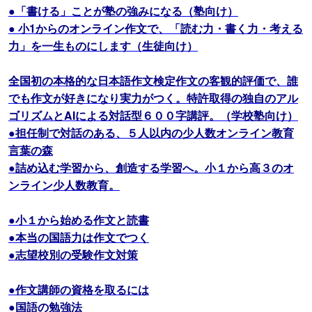
●「書ける」ことが塾の強みになる（塾向け）
● 小1からのオンライン作文で、「読む力・書く力・考える
力」を一生ものにします（生徒向け）
全国初の本格的な日本語作文検定作文の客観的評価で、誰
でも作文が好きになり実力がつく。特許取得の独自のアル
ゴリズムとAIによる対話型６００字講評。（学校塾向け）
●担任制で対話のある、５人以内の少人数オンライン教育
言葉の森
●詰め込む学習から、創造する学習へ。小１から高３のオ
ンライン少人数教育。
●小１から始める作文と読書
●本当の国語力は作文でつく
●志望校別の受験作文対策
●作文講師の資格を取るには
●国語の勉強法