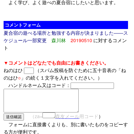
よく学び、よく遊べの夏合宿にしたいと思います。
コメントフォーム
夏合宿の遊べる場所と勉強する内容が決まりました――ス
ケジュール一部変更
森川林
20190510
に対するコメン
ト
▼コメントはどなたでも自由にお書きください。
ねのはひ
（スパム投稿を防ぐために五十音表の「ね
のはひ
○
」の続く１文字を入れてください。）
ハンドルネーム又はコード：
（za=
森友メール
用コード
）
フォームに直接書くよりも、別に書いたものをコピーす
る方が便利です。