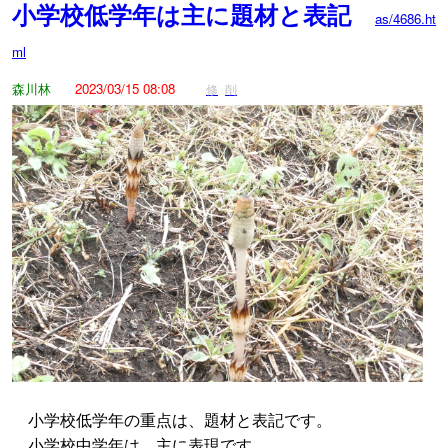
小学校低学年は主に題材と表記
as/4686.ht
ml
森川林
2023/03/15 08:08
修
削
小学校低学年の重点は、題材と表記です。
小学校中学年は、主に表現です。