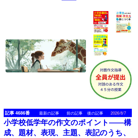
記事 4686番
<
>
最新の記事
前の記事
後の記事
2026/8/7
小学校低学年の作文のポイント――構
成、題材、表現、主題、表記のうち、