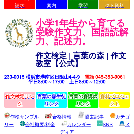
請求
案内
学習
クト資料
小学1年生から育てる
受験作文力、国語読解
力、記述力。
作文検定 | 言葉の森 | 作文
教室【公式】
233-0015 横浜市港南区日限山4-4-9
電話 045-353-9061
平日8:00～17:00 土日8:00～12:00
作文検定リン
言葉の森生徒
言葉の森講師
森林プロジェ
ク
リンク
リンク
クト
作検サンプル
合格情報
過去記事
カテゴ
リー
会社概要/料金
カレンダー
SNS
メ
ディア