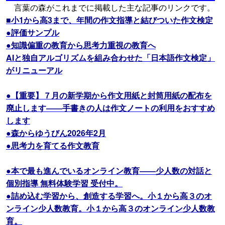
言葉の森がこれまでに掲載した主な記事のリンクです。
■小1から高3まで、年間の作文指導と結びついた作文検定
●評価サンプル
●知識偏重の教育から思考力重視の教育へ
AIと独自アルゴリズムを組み合わせた「日本語作文検定」
がリニューアル
●【重要】７月の新学期から作文用紙と封筒用紙の配布を
廃止します――手書きの人は作文ノートの利用をおすすめ
します
●森からゆうびん2026年2月
●思考力を育てる作文教育
●本で最も進んでいるオンライン教育――少人数の対話と
個別指導 無料体験学習 受付中。
●詰め込む学習から、創造する学習へ。小１から高３のオ
ンライン少人数教育。小１から高３のオンライン少人数教
育。