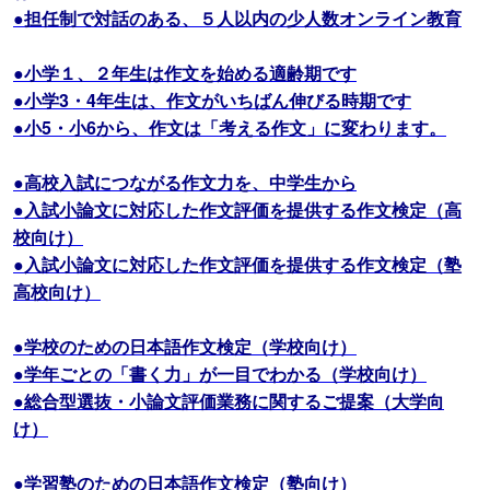
●担任制で対話のある、５人以内の少人数オンライン教育
●小学１、２年生は作文を始める適齢期です
●小学3・4年生は、作文がいちばん伸びる時期です
●小5・小6から、作文は「考える作文」に変わります。
●高校入試につながる作文力を、中学生から
●入試小論文に対応した作文評価を提供する作文検定（高
校向け）
●入試小論文に対応した作文評価を提供する作文検定（塾
高校向け）
●学校のための日本語作文検定（学校向け）
●学年ごとの「書く力」が一目でわかる（学校向け）
●総合型選抜・小論文評価業務に関するご提案（大学向
け）
●学習塾のための日本語作文検定（塾向け）