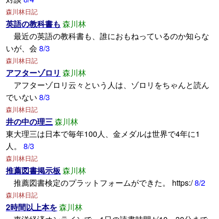
森川林日記
英語の教科書も
森川林
最近の英語の教科書も、誰におもねっているのか知らな
いが、会
8/3
森川林日記
アフターゾロリ
森川林
アフターゾロリ云々という人は、ゾロリをちゃんと読ん
でいない
8/3
森川林日記
井の中の理三
森川林
東大理三は日本で毎年100人、金メダルは世界で4年に1
人。
8/3
森川林日記
推薦図書掲示板
森川林
推薦図書検定のプラットフォームができた。 https:/
8/2
森川林日記
2時間以上本を
森川林