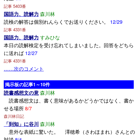
記事 5403番
国語力、読解力
森川林
読検の解答は個別れんらくでお送りください。
12/29
記事 4331番
国語力、読解力
すみひな
本日の読解検定を受け忘れてしまいました。回答をどちら
に送れば
12/27
記事 4331番
……次のコメント
掲示板の記事1～10件
読書感想文の意
森川林
読書感想文は、書く意味があるかどうかではなく、書か
せる場所
8/7
森川林日記
「到知」に谷川
森川林
意外な表紙に驚いた。 澤穂希（さわほまれ）さんとの
対談
8/4