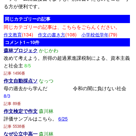
る方が便利です。
同じカテゴリーの記事
同じカテゴリーの記事は、こちらをごらんください。
(134)
(108)
(79)
作文教育
作文の書き方
小学校低学年
コメント1～10件
森林プロジェク
かじかわ
改めて考えよう。所得の超過累進課税制による、資本主義
と社会主
8/5
記事 1496番
作文自動採点ソ
なっつ
母の過去から学んだ 令和の闇に負けない社会
8/3
記事 89番
作文検定で作文
森川林
評価サンプルはこちら。
6/25
記事 5538番
なぜ公立中高一
森川林