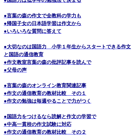
●言葉の森の作文で全教科の学力も
●帰国子女の日本語学習は作文から
●いろいろな質問に答えて
●大切なのは国語力 小学１年生からスタートできる作文
と国語の通信教育
●作文教室言葉の森の批評記事を読んで
●父母の声
●言葉の森のオンライン教育関連記事
●作文の通信教育の教材比較 その１
●作文の勉強は毎週やることで力がつく
●国語力をつけるなら読解と作文の学習で
●中高一貫校の作文試験に対応
●作文の通信教育の教材比較 その２