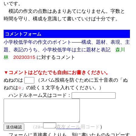
いです。
模試の作文の点数はあまりあてになりません。字数と
時間を守り、構成を意識して書いていけば十分です。
コメントフォーム
小学校低学年の作文のポイント――構成、題材、表現、主
題、表記のうち、小学校低学年は主に題材と表記
森川
林
20230315
に対するコメント
▼コメントはどなたでも自由にお書きください。
ぬねのは
（スパム投稿を防ぐために五十音表の「ぬ
ねのは
○
」の続く１文字を入れてください。）
ハンドルネーム又はコード：
（za=
森友メール
用コード
）
フォームに直接書くよりも、別に書いたものをコピーす