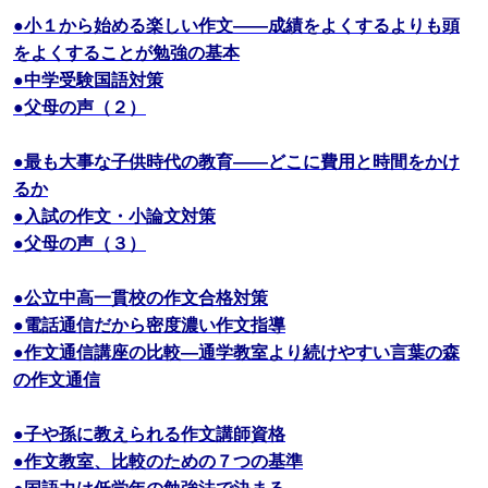
●小１から始める楽しい作文――成績をよくするよりも頭
をよくすることが勉強の基本
●中学受験国語対策
●父母の声（２）
●最も大事な子供時代の教育――どこに費用と時間をかけ
るか
●入試の作文・小論文対策
●父母の声（３）
●公立中高一貫校の作文合格対策
●電話通信だから密度濃い作文指導
●作文通信講座の比較―通学教室より続けやすい言葉の森
の作文通信
●子や孫に教えられる作文講師資格
●作文教室、比較のための７つの基準
●国語力は低学年の勉強法で決まる