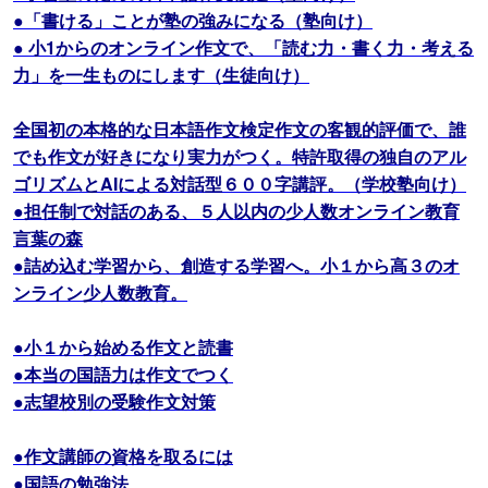
●「書ける」ことが塾の強みになる（塾向け）
● 小1からのオンライン作文で、「読む力・書く力・考える
力」を一生ものにします（生徒向け）
全国初の本格的な日本語作文検定作文の客観的評価で、誰
でも作文が好きになり実力がつく。特許取得の独自のアル
ゴリズムとAIによる対話型６００字講評。（学校塾向け）
●担任制で対話のある、５人以内の少人数オンライン教育
言葉の森
●詰め込む学習から、創造する学習へ。小１から高３のオ
ンライン少人数教育。
●小１から始める作文と読書
●本当の国語力は作文でつく
●志望校別の受験作文対策
●作文講師の資格を取るには
●国語の勉強法