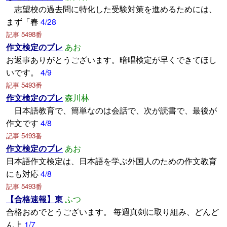
志望校の過去問に特化した受験対策を進めるためには、
まず「春
4/28
記事 5498番
作文検定のプレ
あお
お返事ありがとうございます。暗唱検定が早くできてほし
いです。
4/9
記事 5493番
作文検定のプレ
森川林
日本語教育で、簡単なのは会話で、次が読書で、最後が
作文です
4/8
記事 5493番
作文検定のプレ
あお
日本語作文検定は、日本語を学ぶ外国人のための作文教育
にも対応
4/8
記事 5493番
【合格速報】東
ふつ
合格おめでとうございます。 毎週真剣に取り組み、どんど
ん上
1/7