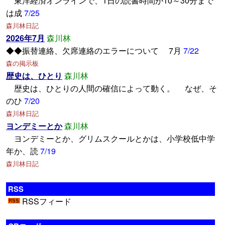
東洋経済オンラインで、1日の読書時間が10～30分まで
は成
7/25
森川林日記
2026年7月
森川林
◆◆振替連絡、欠席連絡のエラーについて 7月
7/22
森の掲示板
歴史は、ひとり
森川林
歴史は、ひとりの人間の確信によって動く。 なぜ、そ
のひ
7/20
森川林日記
ヨンデミーとか
森川林
ヨンデミーとか、グリムスクールとかは、小学校低中学
年か、読
7/19
森川林日記
RSS
RSSフィード