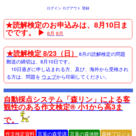
ログイン
ログアウト
登録
★読解検定のお申込みは、8月10日ま
でです。 ▶
8月
9月
★
読解検定 8/23（日）
8月の読解検定の問題
郵送の締切は、8月10日です。
10日過ぎに申し込まれる方、及び、海外から受検され
る方は、問題を
ウェブ
から印刷してください。
自動採点システム「森リン」による客
観性のある作文検定® 小1から高3ま
で。
作文検定資料
言葉の森受講
言葉の森体験
森林プロジェ