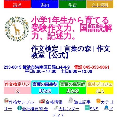
請求
案内
学習
クト資料
小学1年生から育てる
受験作文力、国語読解
力、記述力。
作文検定 | 言葉の森 | 作文
教室【公式】
233-0015 横浜市港南区日限山4-4-9
電話 045-353-9061
平日8:00～17:00 土日8:00～12:00
作文検定リン
言葉の森生徒
言葉の森講師
森林プロジェ
ク
リンク
リンク
クト
作検サンプル
合格情報
過去記事
カテゴ
リー
会社概要/料金
カレンダー
SNS
メ
ディア