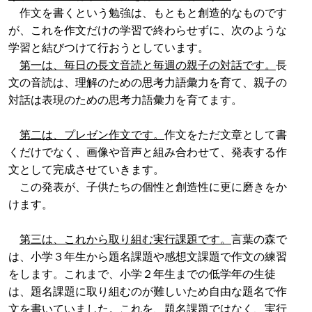
作文を書くという勉強は、もともと創造的なものです
が、これを作文だけの学習で終わらせずに、次のような
学習と結びつけて行おうとしています。
第一は、毎日の長文音読と毎週の親子の対話です。
長
文の音読は、理解のための思考力語彙力を育て、親子の
対話は表現のための思考力語彙力を育てます。
第二は、プレゼン作文です。
作文をただ文章として書
くだけでなく、画像や音声と組み合わせて、発表する作
文として完成させていきます。
この発表が、子供たちの個性と創造性に更に磨きをか
けます。
第三は、これから取り組む実行課題です。
言葉の森で
は、小学３年生から題名課題や感想文課題で作文の練習
をします。これまで、小学２年生までの低学年の生徒
は、題名課題に取り組むのが難しいため自由な題名で作
文を書いていました。これを、題名課題ではなく、実行