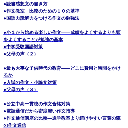
●読書感想文の書き方
●作文教室 比較のための１０の基準
●国語力読解力をつける作文の勉強法
●小１から始める楽しい作文――成績をよくするよりも頭
をよくすることが勉強の基本
●中学受験国語対策
●父母の声（２）
●最も大事な子供時代の教育――どこに費用と時間をかけ
るか
●入試の作文・小論文対策
●父母の声（３）
●公立中高一貫校の作文合格対策
●電話通信だから密度濃い作文指導
●作文通信講座の比較―通学教室より続けやすい言葉の森
の作文通信