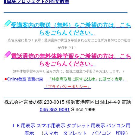
■森林プロジェクトの作文教室
受講案内の郵送（無料）をご希望の方は、こち
らをごらんください。
（広告規定に基づく表示：受講案内の郵送を希望される方はご住所お名前などの送信
が必要です）
電話通信の無料体験学習をご希望の方は、こち
らをごらんください。
（無料体験学習をお申し込みの方に、勉強に役立つ小冊子をお送りします。）
●
Online教室 言葉の森
「特定商取引に関する法律」に基づく表示」
「プライバシーポリシー」
株式会社言葉の森 233-0015 横浜市港南区日限山4-4-9 電話
045-353-9061
Since 1996
ＩＥ用表示
スマホ用表示
タブレット用表示
パソコン用
表示
（
スマホ
タブレット
パソコン
印刷
）