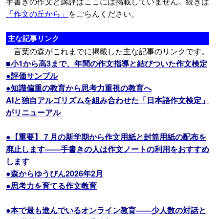
手書きの作文と講評はここには掲載していません。続きは
「作文の丘から」
をごらんください。
主な記事リンク
言葉の森がこれまでに掲載した主な記事のリンクです。
■小1から高3まで、年間の作文指導と結びついた作文検定
●評価サンプル
●知識偏重の教育から思考力重視の教育へ
AIと独自アルゴリズムを組み合わせた「日本語作文検定」
がリニューアル
●【重要】７月の新学期から作文用紙と封筒用紙の配布を
廃止します――手書きの人は作文ノートの利用をおすすめ
します
●森からゆうびん2026年2月
●思考力を育てる作文教育
●本で最も進んでいるオンライン教育――少人数の対話と