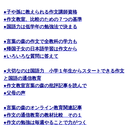
●子や孫に教えられる作文講師資格
●作文教室、比較のための７つの基準
●国語力は低学年の勉強法で決まる
●言葉の森の作文で全教科の学力も
●帰国子女の日本語学習は作文から
●いろいろな質問に答えて
●大切なのは国語力 小学１年生からスタートできる作文
と国語の通信教育
●作文教室言葉の森の批評記事を読んで
●父母の声
●言葉の森のオンライン教育関連記事
●作文の通信教育の教材比較 その１
●作文の勉強は毎週やることで力がつく