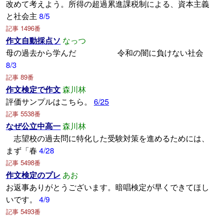
改めて考えよう。所得の超過累進課税制による、資本主義
と社会主
8/5
記事 1496番
作文自動採点ソ
なっつ
母の過去から学んだ 令和の闇に負けない社会
8/3
記事 89番
作文検定で作文
森川林
評価サンプルはこちら。
6/25
記事 5538番
なぜ公立中高一
森川林
志望校の過去問に特化した受験対策を進めるためには、
まず「春
4/28
記事 5498番
作文検定のプレ
あお
お返事ありがとうございます。暗唱検定が早くできてほし
いです。
4/9
記事 5493番