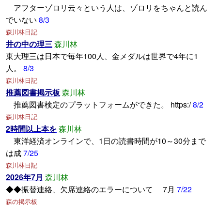
アフターゾロリ云々という人は、ゾロリをちゃんと読ん
でいない
8/3
森川林日記
井の中の理三
森川林
東大理三は日本で毎年100人、金メダルは世界で4年に1
人。
8/3
森川林日記
推薦図書掲示板
森川林
推薦図書検定のプラットフォームができた。 https:/
8/2
森川林日記
2時間以上本を
森川林
東洋経済オンラインで、1日の読書時間が10～30分まで
は成
7/25
森川林日記
2026年7月
森川林
◆◆振替連絡、欠席連絡のエラーについて 7月
7/22
森の掲示板