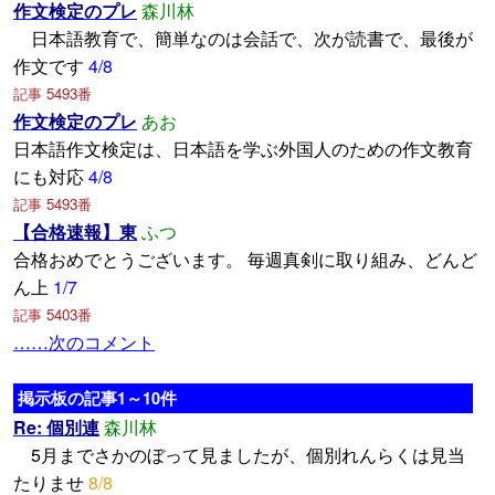
作文検定のプレ
森川林
日本語教育で、簡単なのは会話で、次が読書で、最後が
作文です
4/8
記事 5493番
作文検定のプレ
あお
日本語作文検定は、日本語を学ぶ外国人のための作文教育
にも対応
4/8
記事 5493番
【合格速報】東
ふつ
合格おめでとうございます。 毎週真剣に取り組み、どんど
ん上
1/7
記事 5403番
……次のコメント
掲示板の記事1～10件
Re: 個別連
森川林
5月までさかのぼって見ましたが、個別れんらくは見当
たりませ
8/8