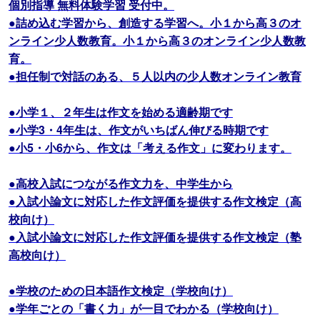
個別指導 無料体験学習 受付中。
●詰め込む学習から、創造する学習へ。小１から高３のオ
ンライン少人数教育。小１から高３のオンライン少人数教
育。
●担任制で対話のある、５人以内の少人数オンライン教育
●小学１、２年生は作文を始める適齢期です
●小学3・4年生は、作文がいちばん伸びる時期です
●小5・小6から、作文は「考える作文」に変わります。
●高校入試につながる作文力を、中学生から
●入試小論文に対応した作文評価を提供する作文検定（高
校向け）
●入試小論文に対応した作文評価を提供する作文検定（塾
高校向け）
●学校のための日本語作文検定（学校向け）
●学年ごとの「書く力」が一目でわかる（学校向け）