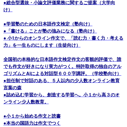
●総合型選抜・小論文評価業務に関するご提案（大学向
け）
●学習塾のための日本語作文検定（塾向け）
●「書ける」ことが塾の強みになる（塾向け）
● 小1からのオンライン作文で、「読む力・書く力・考える
力」を一生ものにします（生徒向け）
全国初の本格的な日本語作文検定作文の客観的評価で、誰
でも作文が好きになり実力がつく。特許取得の独自のアル
ゴリズムとAIによる対話型６００字講評。（学校塾向け）
●担任制で対話のある、５人以内の少人数オンライン教育
言葉の森
●詰め込む学習から、創造する学習へ。小１から高３のオ
ンライン少人数教育。
●小１から始める作文と読書
●本当の国語力は作文でつく