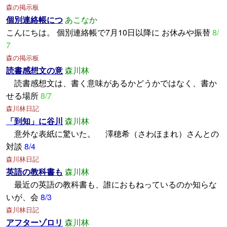
森の掲示板
個別連絡帳につ
あこなか
こんにちは。 個別連絡帳で7月10日以降に お休みや振替
8/
7
森の掲示板
読書感想文の意
森川林
読書感想文は、書く意味があるかどうかではなく、書か
せる場所
8/7
森川林日記
「到知」に谷川
森川林
意外な表紙に驚いた。 澤穂希（さわほまれ）さんとの
対談
8/4
森川林日記
英語の教科書も
森川林
最近の英語の教科書も、誰におもねっているのか知らな
いが、会
8/3
森川林日記
アフターゾロリ
森川林