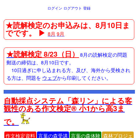
ログイン
ログアウト
登録
★読解検定のお申込みは、8月10日ま
でです。 ▶
8月
9月
★
読解検定 8/23（日）
8月の読解検定の問題
郵送の締切は、8月10日です。
10日過ぎに申し込まれる方、及び、海外から受検され
る方は、問題を
ウェブ
から印刷してください。
自動採点システム「森リン」による客
観性のある作文検定® 小1から高3ま
で。
作文検定資料
言葉の森受講
言葉の森体験
森林プロジェ