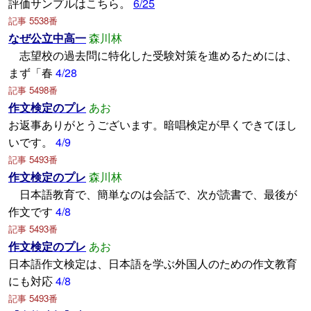
評価サンプルはこちら。
6/25
記事 5538番
なぜ公立中高一
森川林
志望校の過去問に特化した受験対策を進めるためには、
まず「春
4/28
記事 5498番
作文検定のプレ
あお
お返事ありがとうございます。暗唱検定が早くできてほし
いです。
4/9
記事 5493番
作文検定のプレ
森川林
日本語教育で、簡単なのは会話で、次が読書で、最後が
作文です
4/8
記事 5493番
作文検定のプレ
あお
日本語作文検定は、日本語を学ぶ外国人のための作文教育
にも対応
4/8
記事 5493番