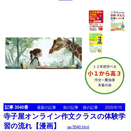
記事 3540番
<
>
最新の記事
前の記事
後の記事
2026/8/10
寺子屋オンライン作文クラスの体験学
習の流れ【漫画】
as/3540.html