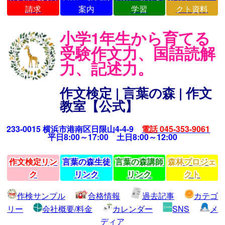
請求
案内
学習
クト資料
小学1年生から育てる
受験作文力、国語読解
力、記述力。
作文検定 | 言葉の森 | 作文
教室【公式】
233-0015 横浜市港南区日限山4-4-9
電話 045-353-9061
平日8:00～17:00 土日8:00～12:00
作文検定リン
言葉の森生徒
言葉の森講師
森林プロジェ
ク
リンク
リンク
クト
作検サンプル
合格情報
過去記事
カテゴ
リー
会社概要/料金
カレンダー
SNS
メ
ディア