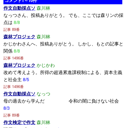
コメント1～10件
作文自動採点ソ
森川林
なっつさん、投稿ありがとう。 でも、ここでは森リンの採
点は
8/8
記事 89番
森林プロジェク
森川林
かじかわさんへ、投稿ありがとう。 しかし、もとの記事と
関係
8/8
記事 1496番
森林プロジェク
かじかわ
改めて考えよう。所得の超過累進課税制による、資本主義
と社会主
8/5
記事 1496番
作文自動採点ソ
なっつ
母の過去から学んだ 令和の闇に負けない社会
8/3
記事 89番
作文検定で作文
森川林