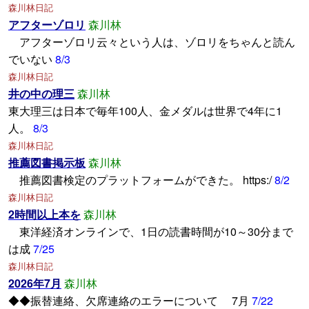
森川林日記
アフターゾロリ
森川林
アフターゾロリ云々という人は、ゾロリをちゃんと読ん
でいない
8/3
森川林日記
井の中の理三
森川林
東大理三は日本で毎年100人、金メダルは世界で4年に1
人。
8/3
森川林日記
推薦図書掲示板
森川林
推薦図書検定のプラットフォームができた。 https:/
8/2
森川林日記
2時間以上本を
森川林
東洋経済オンラインで、1日の読書時間が10～30分まで
は成
7/25
森川林日記
2026年7月
森川林
◆◆振替連絡、欠席連絡のエラーについて 7月
7/22