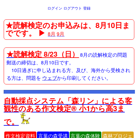
ログイン
ログアウト
登録
★読解検定のお申込みは、8月10日ま
でです。 ▶
8月
9月
★
読解検定 8/23（日）
8月の読解検定の問題
郵送の締切は、8月10日です。
10日過ぎに申し込まれる方、及び、海外から受検され
る方は、問題を
ウェブ
から印刷してください。
自動採点システム「森リン」による客
観性のある作文検定® 小1から高3ま
で。
作文検定資料
言葉の森受講
言葉の森体験
森林プロジェ