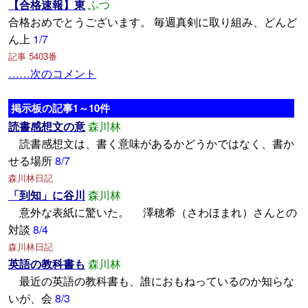
【合格速報】東
ふつ
合格おめでとうございます。 毎週真剣に取り組み、どんど
ん上
1/7
記事 5403番
……次のコメント
掲示板の記事1～10件
読書感想文の意
森川林
読書感想文は、書く意味があるかどうかではなく、書か
せる場所
8/7
森川林日記
「到知」に谷川
森川林
意外な表紙に驚いた。 澤穂希（さわほまれ）さんとの
対談
8/4
森川林日記
英語の教科書も
森川林
最近の英語の教科書も、誰におもねっているのか知らな
いが、会
8/3