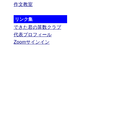
作文教室
リンク集
できた君の算数クラブ
代表プロフィール
Zoomサインイン