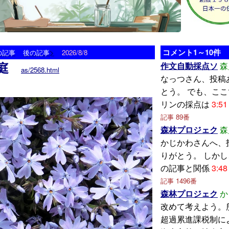
>
コメント1～10件
の記事
後の記事
2026/8/8
庭
作文自動採点ソ
森
as/2568.html
なっつさん、投稿
とう。 でも、こ
リンの採点は
3:51
記事 89番
森林プロジェク
森
かじかわさんへ、
りがとう。 しか
の記事と関係
3:48
記事 1496番
森林プロジェク
か
改めて考えよう。
超過累進課税制に