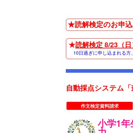
★読解検定のお申込
★
読解検定 8/23（
10日過ぎに申し込まれる
自動採点システム「
作文検定資料請求
小学1
力。