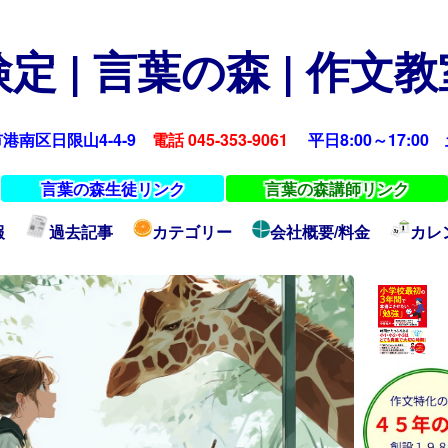
定 | 言葉の森 | 作文
浜市港南区日限山4-4-9
電話 045-353-9061
平日8:00～17:00 土
言葉の森生徒リンク
言葉の森講師リンク
報
過去記事
カテゴリー
会社概要/料金
カレ