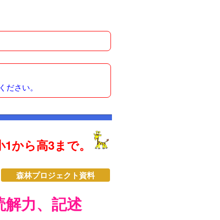
ください。
1から高3まで。
森林プロジェクト資料
読解力、記述