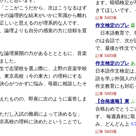
ます。暗唱検定が
「ここがこうだから、次はこうなるはず
きてほしいです。
その論理的な結末がいかに常識から離れ
記事 5493番
正しいと思えるのが理系的な人です。
作文検定のプレ
森
、論理よりも自分の感覚の方に信頼を置
日本語教育で、
のは会話で、次が
で、最後が作文で
な論理展開の力があるととともに、音楽
記事 5493番
いました。
作文検定のプレ
あ
生で志望校を選ぶ際に、上野の音楽学校
日本語作文検定は
、東京高校（今の東大）の理科にする
語を学ぶ外国人の
決心がつかずに悩み、母親に相談したそ
作文教育にも対応
記事 5493番
えたものの、即座に次のように返答しま
【合格速報】東
ふ
合格おめでとうご
ただし入試の難易によって決めるな」
す。 毎週真剣に
京高校の理科に決めたということでし
み、どんどん上
1/
記事 5403番