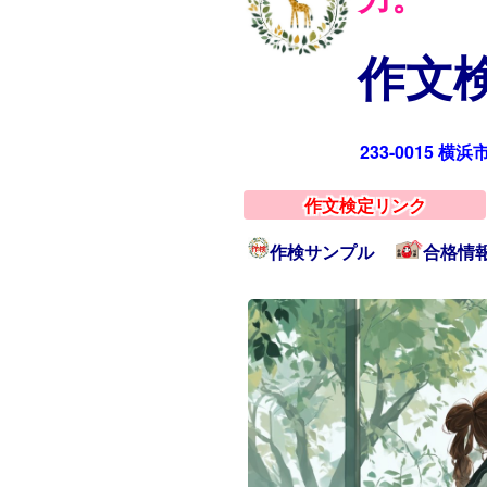
作文検
233-0015 横
作文検定リンク
作検サンプル
合格情