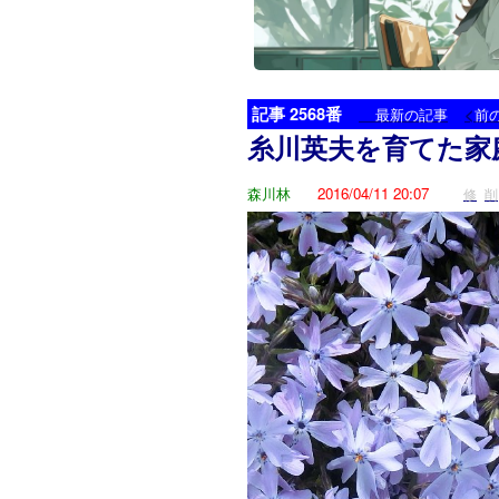
記事 2568番
<
最新の記事
前
糸川英夫を育てた家
森川林
2016/04/11 20:07
修
削