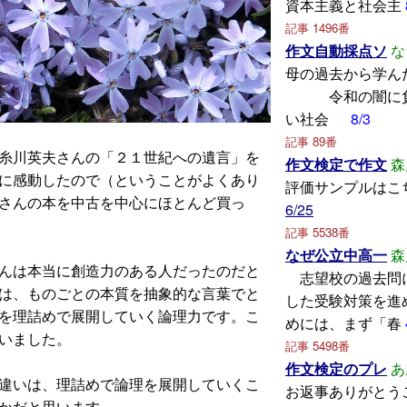
資本主義と社会主
記事 1496番
作文自動採点ソ
な
母の過去から
令和の闇に負
い社会
8/3
記事 89番
糸川英夫さんの「２１世紀への遺言」を
作文検定で作文
森
に感動したので（ということがよくあり
評価サンプルはこ
さんの本を中古を中心にほとんど買っ
6/25
。
記事 5538番
なぜ公立中高一
森
んは本当に創造力のある人だったのだと
志望校の過去問
は、ものごとの本質を抽象的な言葉でと
した受験対策を進
を理詰めで展開していく論理力です。こ
めには、まず「春
思いました。
記事 5498番
作文検定のプレ
あ
違いは、理詰めで論理を展開していくこ
お返事ありがとう
うかだと思います。