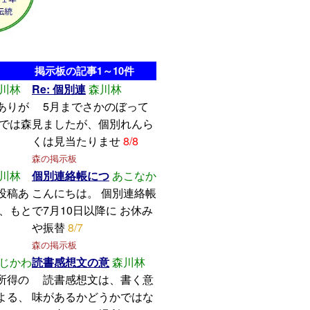
掲示板の記事1～10件
川林
Re: 個別連
森川林
ありが
5月までさかのぼって
こでは森
見ましたが、個別れんら
くは見当たりませ
8/8
森の掲示板
川林
個別連絡帳につ
あこなか
投稿あ
こんにちは。 個別連絡帳
し、もと
で7月10日以降に お休み
や振替
8/7
森の掲示板
じかわ
読書感想文の意
森川林
所得の
読書感想文は、書く意
よる、
味があるかどうかではな