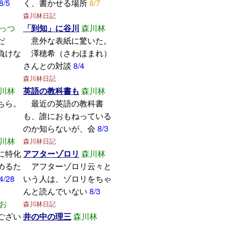
8/5
く、書かせる場所
8/7
森川林日記
っつ
「到知」に谷川
森川林
学んだ
意外な表紙に驚いた。
けな
澤穂希（さわほまれ）
さんとの対談
8/4
森川林日記
川林
英語の教科書も
森川林
ちら。
最近の英語の教科書
も、誰におもねっている
のか知らないが、会
8/3
川林
森川林日記
に特化
アフターゾロリ
森川林
めるた
アフターゾロリ云々と
4/28
いう人は、ゾロリをちゃ
んと読んでいない
8/3
お
森川林日記
ござい
井の中の理三
森川林