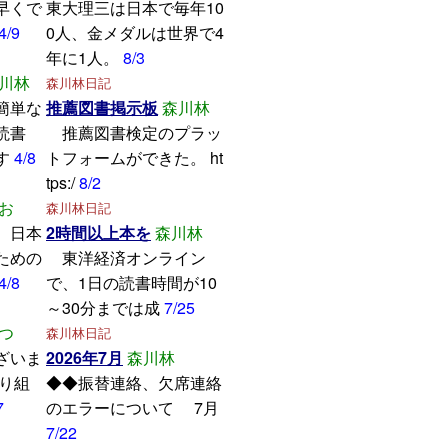
早くで
東大理三は日本で毎年10
4/9
0人、金メダルは世界で4
年に1人。
8/3
川林
森川林日記
簡単な
推薦図書掲示板
森川林
読書
推薦図書検定のプラッ
す
4/8
トフォームができた。 ht
tps:/
8/2
お
森川林日記
、日本
2時間以上本を
森川林
ための
東洋経済オンライン
4/8
で、1日の読書時間が10
～30分までは成
7/25
つ
森川林日記
ざいま
2026年7月
森川林
取り組
◆◆振替連絡、欠席連絡
7
のエラーについて 7月
7/22