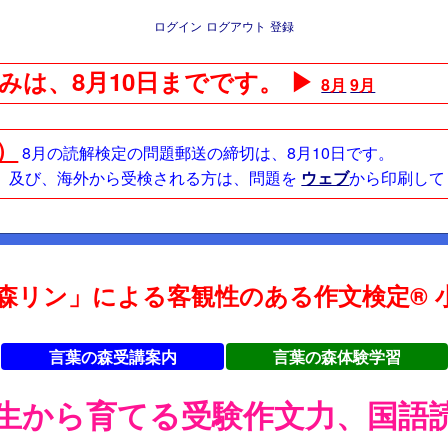
ログイン
ログアウト
登録
みは、8月10日までです。 ▶
8月
9月
日）
8月の読解検定の問題郵送の締切は、8月10日です。
方、及び、海外から受検される方は、問題を
ウェブ
から印刷して
森リン」による客観性のある作文検定® 小
言葉の森受講案内
言葉の森体験学習
年生から育てる受験作文力、国語