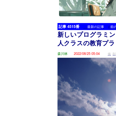
記事 4515番
<
最新の記事
前
新しいプログラミン
人クラスの教育プラ
森川林
2022/08/25 05:04
修
削