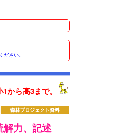
ください。
1から高3まで。
森林プロジェクト資料
読解力、記述