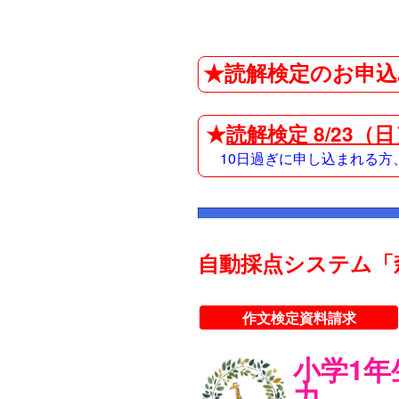
★読解検定のお申込
★
読解検定 8/23（
10日過ぎに申し込まれる
自動採点システム「
作文検定資料請求
小学1
力。