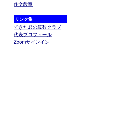
作文教室
リンク集
できた君の算数クラブ
代表プロフィール
Zoomサインイン