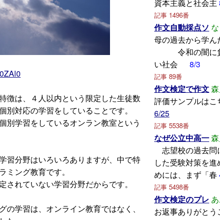
資本主義と社会主
記事 1496番
作文自動採点ソ
な
母の過去から
令和の闇に負
い社会
8/3
e0ZAl0
記事 89番
作文検定で作文
森
特徴は、４人以内という限定した生徒数
評価サンプルはこ
個別対応の学習をしていることです。
6/25
個別学習をしているオンラン教室という
記事 5538番
なぜ公立中高一
森
志望校の過去問
学習分野はいろいろありますが、中で特
した受験対策を進
ラミング教育です。
めには、まず「春
定されていない学習分野だからです。
記事 5498番
作文検定のプレ
あ
グの学習は、オンライン教育ではなく、
お返事ありがとう