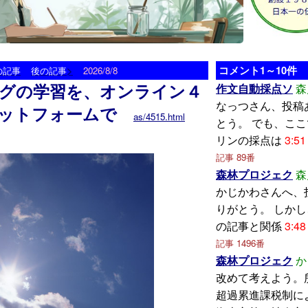
>
コメント1～10件
の記事
後の記事
2026/8/8
グの学習を、オンライン４
作文自動採点ソ
森
なっつさん、投稿
ットフォームで
as/4515.html
とう。 でも、こ
リンの採点は
3:51
記事 89番
森林プロジェク
森
かじかわさんへ、
りがとう。 しか
の記事と関係
3:48
記事 1496番
森林プロジェク
か
改めて考えよう。
超過累進課税制に