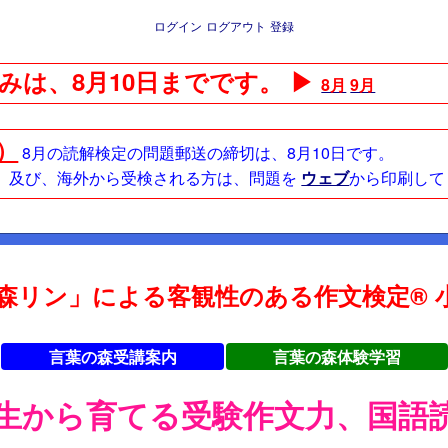
ログイン
ログアウト
登録
みは、8月10日までです。 ▶
8月
9月
日）
8月の読解検定の問題郵送の締切は、8月10日です。
方、及び、海外から受検される方は、問題を
ウェブ
から印刷して
森リン」による客観性のある作文検定® 小
言葉の森受講案内
言葉の森体験学習
年生から育てる受験作文力、国語