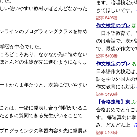
した。
ます。暗唱検定が
しい使いやすい教材がほとんどなかった
きてほしいです。
記事 5493番
作文検定のプレ
森
ンラインのプログラミングクラスを始め
日本語教育で、
のは会話で、次が
bitの学習が中心でした。
で、最後が作文で
ころどころあり、なかなか先に進めない
記事 5493番
ほとんどの生徒が先に進むようになりま
作文検定のプレ
あ
日本語作文検定は
語を学ぶ外国人の
ートから１年たつと、次第に使いやすい
作文教育にも対応
記事 5493番
【合格速報】東
ふ
ことは、一緒に発表し合う仲間がいるこ
合格おめでとうご
たときに質問できる先生がいることで
す。 毎週真剣に
み、どんどん上
1/
プログラミングの学習内容を先に発展さ
記事 5403番