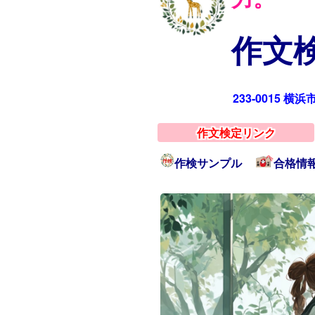
作文検
233-0015 横
作文検定リンク
作検サンプル
合格情