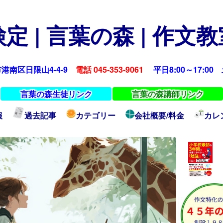
定 | 言葉の森 | 作文
浜市港南区日限山4-4-9
電話 045-353-9061
平日8:00～17:00 土
言葉の森生徒リンク
言葉の森講師リンク
報
過去記事
カテゴリー
会社概要/料金
カレ