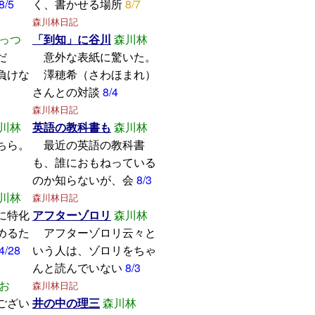
8/5
く、書かせる場所
8/7
森川林日記
っつ
「到知」に谷川
森川林
学んだ
意外な表紙に驚いた。
けな
澤穂希（さわほまれ）
さんとの対談
8/4
森川林日記
川林
英語の教科書も
森川林
ちら。
最近の英語の教科書
も、誰におもねっている
のか知らないが、会
8/3
川林
森川林日記
に特化
アフターゾロリ
森川林
めるた
アフターゾロリ云々と
4/28
いう人は、ゾロリをちゃ
んと読んでいない
8/3
お
森川林日記
ござい
井の中の理三
森川林