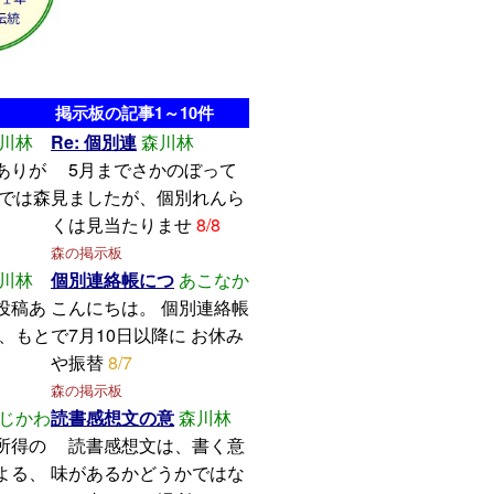
掲示板の記事1～10件
川林
Re: 個別連
森川林
ありが
5月までさかのぼって
こでは森
見ましたが、個別れんら
くは見当たりませ
8/8
森の掲示板
川林
個別連絡帳につ
あこなか
投稿あ
こんにちは。 個別連絡帳
し、もと
で7月10日以降に お休み
や振替
8/7
森の掲示板
じかわ
読書感想文の意
森川林
所得の
読書感想文は、書く意
よる、
味があるかどうかではな