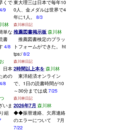
早くで
東大理三は日本で毎年10
4/9
0人、金メダルは世界で4
年に1人。
8/3
川林
森川林日記
簡単な
推薦図書掲示板
森川林
読書
推薦図書検定のプラッ
す
4/8
トフォームができた。 ht
tps:/
8/2
お
森川林日記
、日本
2時間以上本を
森川林
ための
東洋経済オンライン
4/8
で、1日の読書時間が10
～30分までは成
7/25
つ
森川林日記
ざいま
2026年7月
森川林
取り組
◆◆振替連絡、欠席連絡
7
のエラーについて 7月
7/22